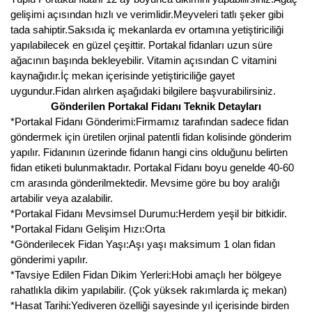
gelişimi açısından hızlı ve verimlidir.Meyveleri tatlı şeker gibi
Kocayemiş Fidanı
tada sahiptir.Saksıda iç mekanlarda ev ortamına yetiştiriciliği
yapılabilecek en güzel çeşittir. Portakal fidanları uzun süre
Kuşburnu Fidanı
ağacının başında bekleyebilir. Vitamin açısından C vitamini
kaynağıdır.İç mekan içerisinde yetiştiriciliğe gayet
Liçi Fidanı
uygundur.Fidan alırken aşağıdaki bilgilere başvurabilirsiniz.
Gönderilen Portakal Fidanı Teknik Detayları
Longan Fidanı
*Portakal Fidanı Gönderimi:Firmamız tarafından sadece fidan
göndermek için üretilen orjinal patentli fidan kolisinde gönderim
Malta Eriği Fidanı
yapılır. Fidanının üzerinde fidanın hangi cins olduğunu belirten
fidan etiketi bulunmaktadır. Portakal Fidanı boyu genelde 40-60
Mango Fidanı
cm arasında gönderilmektedir. Mevsime göre bu boy aralığı
artabilir veya azalabilir.
Melez Meyveler
*Portakal Fidanı Mevsimsel Durumu:Herdem yeşil bir bitkidir.
Murt Fidanı
*Portakal Fidanı Gelişim Hızı:Orta
*Gönderilecek Fidan Yaşı:Aşı yaşı maksimum 1 olan fidan
Muşmula Fidanı
gönderimi yapılır.
*Tavsiye Edilen Fidan Dikim Yerleri:Hobi amaçlı her bölgeye
Muz Fidanı
rahatlıkla dikim yapılabilir. (Çok yüksek rakımlarda iç mekan)
*Hasat Tarihi:Yediveren özelliği sayesinde yıl içerisinde birden