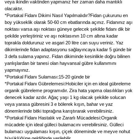
veya ikindin vaktinden yapmanız her zaman daha mantıklı
olacaktır.
Yaban Mersini Fidanı
*Portakal Fidanı Dikimi Nasıl Yapılmalıdır?Fidan çukurunu en
boy yükseklik olarak 50-60 cm ebatlarında açınız. Fidanınız aşı
Zeytin Fidanı
noktası varsa aşı noktası güneye gelecek şekilde fidanı dik bir
şekilde yerleştiriniz ve aşı noktasının 10 cm altına kadar
toprakla doldurunuz ve asgari 20 litre can suyu veriniz. Yaz
dikimlerinde fidan adaptasyonu sağlayıncaya kadar 5 günde bir
3 defa sulama yapınız. Fidan dikiminde kesinlikle doğru bilinen
yanlışlardan bir tanesi olan hayvansal gübre kullanımını
yapmayınız.
*Portakal Fidanı Sulaması:15-20 günde bir
*Portakal Fidanı Gübrelemesi:Hobiciler için en ideal gübreleme
organik gübreleme programıdır. Zira hata yapma olasılıkları yok
denecek kadar azdır. Ağaç yaşı 1 kg olacak şekilde solucan
veya yarasa gübresini 3 e bölerek kışın, bahar ve yaz
dönemlerinde bitki toprağına karıştırarak verebilirsiniz.
*Portakal Fidanı Hastalık ve Zararlı Mücadelesi:Organik
mücadele için ideal gülleci bulamacını verebilirsiniz. Gülleci
bulamacı uygulaması kışın, çiçek döneminde ve meyve nohut
büyüklüğüne geldiğinde verilebilir.