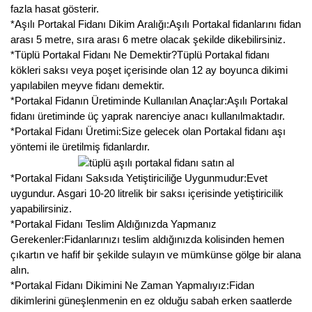
Nadir Çeşit Meyveler
fazla hasat gösterir.
*Aşılı Portakal Fidanı Dikim Aralığı:Aşılı Portakal fidanlarını fidan
Nar Fidanı
arası 5 metre, sıra arası 6 metre olacak şekilde dikebilirsiniz.
*Tüplü Portakal Fidanı Ne Demektir?Tüplü Portakal fidanı
Narenciye Fidanları
kökleri saksı veya poşet içerisinde olan 12 ay boyunca dikimi
yapılabilen meyve fidanı demektir.
Nektarin Fidanı
*Portakal Fidanın Üretiminde Kullanılan Anaçlar:Aşılı Portakal
fidanı üretiminde üç yaprak narenciye anacı kullanılmaktadır.
Papaya Fidanı
*Portakal Fidanı Üretimi:Size gelecek olan Portakal fidanı aşı
yöntemi ile üretilmiş fidanlardır.
Pepino Fidanı
*Portakal Fidanı Saksıda Yetiştiriciliğe Uygunmudur:Evet
Pitaya Fidanı
uygundur. Asgari 10-20 litrelik bir saksı içerisinde yetiştiricilik
yapabilirsiniz.
Şeftali Fidanı
*Portakal Fidanı Teslim Aldığınızda Yapmanız
Gerekenler:Fidanlarınızı teslim aldığınızda kolisinden hemen
Trabzon Hurması Fidanı
çıkartın ve hafif bir şekilde sulayın ve mümkünse gölge bir alana
alın.
Üzüm Fidanı
*Portakal Fidanı Dikimini Ne Zaman Yapmalıyız:Fidan
dikimlerini güneşlenmenin en ez olduğu sabah erken saatlerde
Vişne Fidanı