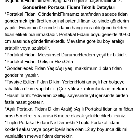
uygundur.Fidan alırken aşağıdaki bilgilere başvurabilirsiniz.
Gönderilen Portakal Fidanı Teknik Detayları
*Portakal Fidanı Gönderimi:Firmamız tarafından sadece fidan
göndermek için üretilen orjinal patentli fidan kolisinde gönderim
yapılır. Fidanının üzerinde fidanın hangi cins olduğunu belirten
fidan etiketi bulunmaktadır. Portakal Fidanı boyu genelde 40-60
cm arasında gönderilmektedir. Mevsime göre bu boy aralığı
artabilir veya azalabilir.
*Portakal Fidanı Mevsimsel Durumu:Herdem yeşil bir bitkidir.
*Portakal Fidanı Gelişim Hızı:Orta
*Gönderilecek Fidan Yaşı:Aşı yaşı maksimum 1 olan fidan
gönderimi yapılır.
*Tavsiye Edilen Fidan Dikim Yerleri:Hobi amaçlı her bölgeye
rahatlıkla dikim yapılabilir. (Çok yüksek rakımlarda iç mekan)
*Hasat Tarihi:Yediveren özelliği sayesinde yıl içerisinde birden
fazla hasat gösterir.
*Aşılı Portakal Fidanı Dikim Aralığı:Aşılı Portakal fidanlarını fidan
arası 5 metre, sıra arası 6 metre olacak şekilde dikebilirsiniz.
*Tüplü Portakal Fidanı Ne Demektir?Tüplü Portakal fidanı
kökleri saksı veya poşet içerisinde olan 12 ay boyunca dikimi
yapılabilen meyve fidanı demektir.