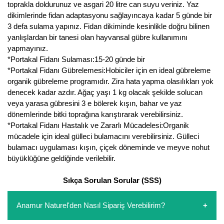
toprakla doldurunuz ve asgari 20 litre can suyu veriniz. Yaz
dikimlerinde fidan adaptasyonu sağlayıncaya kadar 5 günde bir
3 defa sulama yapınız. Fidan dikiminde kesinlikle doğru bilinen
yanlışlardan bir tanesi olan hayvansal gübre kullanımını
yapmayınız.
*Portakal Fidanı Sulaması:15-20 günde bir
*Portakal Fidanı Gübrelemesi:Hobiciler için en ideal gübreleme
organik gübreleme programıdır. Zira hata yapma olasılıkları yok
denecek kadar azdır. Ağaç yaşı 1 kg olacak şekilde solucan
veya yarasa gübresini 3 e bölerek kışın, bahar ve yaz
dönemlerinde bitki toprağına karıştırarak verebilirsiniz.
*Portakal Fidanı Hastalık ve Zararlı Mücadelesi:Organik
mücadele için ideal gülleci bulamacını verebilirsiniz. Gülleci
bulamacı uygulaması kışın, çiçek döneminde ve meyve nohut
büyüklüğüne geldiğinde verilebilir.
Sıkça Sorulan Sorular (SSS)
Anamur Naturel'den Nasıl Sipariş Verebilirim?