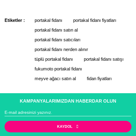
konularda yetersiz gördüğünüz noktaları öneri formunu
Bu ürüne ilk yorumu siz yapın!
yürürlükteki kanun ve esaslara tam uyumlu bir şekilde
kullanarak tarafımıza iletebilirsiniz.
faaliyet göstermektedir.
Görüş ve önerileriniz için teşekkür ederiz.
Etiketler :
portakal fidanı
portakal fidanı fiyatları
Yorum Yaz
portakal fidanı satın al
Ürün resmi kalitesiz, bozuk veya görüntülenemiyor.
Ürün açıklamasında eksik bilgiler bulunuyor.
portakal fidanı satıcıları
Ürün bilgilerinde hatalar bulunuyor.
portakal fidanı nerden alınır
Ürün fiyatı diğer sitelerden daha pahalı.
tüplü portakal fidanı
portakal fidanı satışı
Bu ürüne benzer farklı alternatifler olmalı.
fukumoto portakal fidanı
meyve ağacı satın al
fidan fiyatları
KAMPANYALARIMIZDAN HABERDAR OLUN
Gönder
KAYDOL