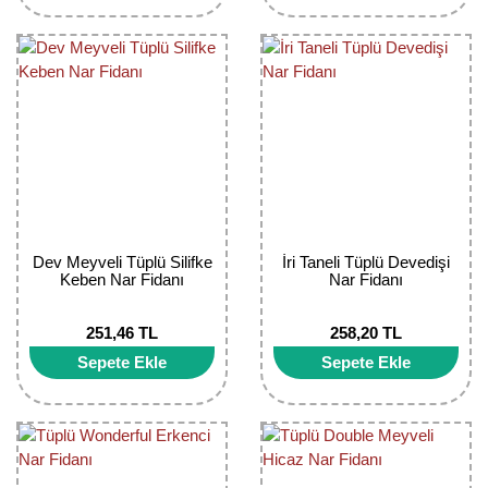
Bektaşi Üzümü Fidanı
Nostaljik Güller
Ters Lale Soğanı
Böğürtlen Fidanı
Peyzaj Gülleri
Yılbaşı Gülü Çiçeği
Ceviz Fidanı
Sarmaşık(Çardak) Gül Fidanları
Zambak Soğanı
Dut Fidanı
Elma Fidanı
Erik Fidanı
Dev Meyveli Tüplü Silifke
İri Taneli Tüplü Devedişi
Keben Nar Fidanı
Nar Fidanı
Feijoa Fidanı
251,46 TL
258,20 TL
Fidan Anaçları ve Aşı Kalemleri
Sepete Ekle
Sepete Ekle
Fındık Fidanı
Frenk Üzümü Fidanı