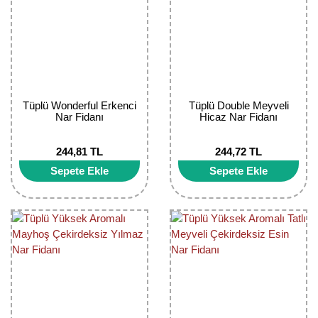
Girebolu Fidanı
Goji Berry Fidanı
Hünnap Fidanı
İncir Fidanı
Tüplü Wonderful Erkenci
Tüplü Double Meyveli
Nar Fidanı
Hicaz Nar Fidanı
Kapari Gebre Otu Fidanı
244,81 TL
244,72 TL
Kayısı Fidanı
Sepete Ekle
Sepete Ekle
Keçiboynuzu Fidanı
Kestane Fidanı
Kiraz Fidanı
Kivi Fidanı
Kızılcık Fidanı