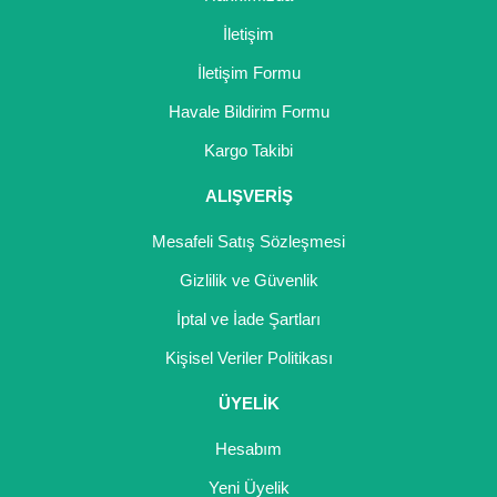
Nadir Çeşit Meyveler
İletişim
Nar Fidanı
İletişim Formu
Narenciye Fidanları
Havale Bildirim Formu
Kargo Takibi
Nektarin Fidanı
ALIŞVERİŞ
Papaya Fidanı
Mesafeli Satış Sözleşmesi
Pepino Fidanı
Gizlilik ve Güvenlik
Pitaya Fidanı
İptal ve İade Şartları
Şeftali Fidanı
Kişisel Veriler Politikası
Trabzon Hurması Fidanı
ÜYELİK
Üzüm Fidanı
Hesabım
Vişne Fidanı
Yeni Üyelik