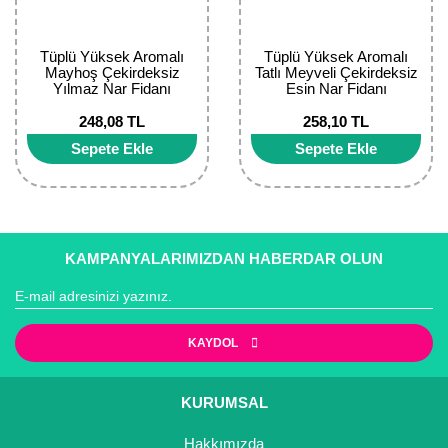
Kocayemiş Fidanı
Tüplü Yüksek Aromalı
Tüplü Yüksek Aromalı
Kuşburnu Fidanı
Mayhoş Çekirdeksiz
Tatlı Meyveli Çekirdeksiz
Yılmaz Nar Fidanı
Esin Nar Fidanı
Liçi Fidanı
248,08 TL
258,10 TL
Sepete Ekle
Sepete Ekle
Longan Fidanı
Malta Eriği Fidanı
Mango Fidanı
KAMPANYALARIMIZDAN HABERDAR OLUN
Melez Meyveler
Murt Fidanı
KAYDOL
Muşmula Fidanı
KURUMSAL
Muz Fidanı
Hakkımızda