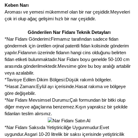
Keben Narı
Kocayemiş Fidanı
Aroması ve yemesi mükemmel olan bir nar çeşididir.Meyveleri
çok iri olup ağaç gelişimi hızlı bir nar çeşididir.
Kuşburnu Fidanı
Gönderilen Nar Fidanı Teknik Detayları
Liçi Fidanı
*Nar Fidanı Gönderimi:Firmamız tarafından sadece fidan
göndermek için üretilen orjinal patentli fidan kolisinde gönderim
Longan Fidanı
yapılır.Fidanının üzerinde fidanın hangi cins olduğunu belirten
fidan etiketi bulunmaktadır.Nar Fidanı boyu genelde 50-100 cm
Malta Eriği Fidanı
arasında gönderilmektedir.Mevsime göre bu boy aralığı artabilir
veya azalabilir.
Mango Fidanı
*Tavisye Edilen Dikim Bölgesi:Düşük rakımlı bölgeler.
*Hasat Zamanı:Eylül ayı içerisinde.Hasat rakıma ve bölgeye
Melez Meyveler
göre değişebilir.
*Nar Fidanı Mevsimsel Durumu:Çalı formundan bir bitki olup
Murt Fidanı
diğer meyve ağaçlarına benzemez.Kışın yapraksz bir şekilde
fidanları teslim alırsınız.
Muşmula Fidanı
*Nar Fidanı Saksıda Yetiştiriciliğe Uygunmudur:Evet
Muz Fidanı
uygundur.Asgari 10-20 litrelik bir saksı içerisinde yetiştiricilik