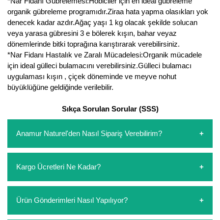
*Nar Fidanı Gübrelemesi:Hobiciler için en ideal gübreleme
organik gübreleme programıdır.Ziraa hata yapma olasıkları yok
Yaban Mersini Fidanı
denecek kadar azdır.Ağaç yaşı 1 kg olacak şekilde solucan
veya yarasa gübresini 3 e bölerek kışın, bahar veyaz
Zeytin Fidanı
dönemlerinde bitki toprağına karıştırarak verebilirsiniz.
*Nar Fidanı Hastalık ve Zaralı Mücadelesi:Organik mücadele
için ideal gülleci bulamacını verebilirsiniz.Gülleci bulamacı
uygulaması kışın , çiçek döneminde ve meyve nohut
büyüklüğüne geldiğinde verilebilir.
Sıkça Sorulan Sorular (SSS)
Anamur Naturel'den Nasıl Sipariş Verebilirim?
https://www.anamurnaturel.com 'dan kendiniz sepetinizi
Kargo Ücretleri Ne Kadar?
oluşturarak,
iletişim
numaralarımızdan bizi arayarak veya
whatsapp hattımızdan bizlere isteklerinizi yazarak sipariş
verebilirsiniz. Sitemizden vereceğiniz siparişlerin
https://www.anamurnaturel.com 'da siz kargoyu dert
Ürün Gönderimleri Nasıl Yapılıyor?
ödemelerini sipariş verdikten sonra havale/eft veya sipariş
etmeyin diye 1500 lira ve üzerindeki siparişlerinizde
aşamasında kredi kartı ile yapabilirsiniz. Kapıda ödeme
kargoyu biz karşılıyoruz. 1500 Lira altında kalan