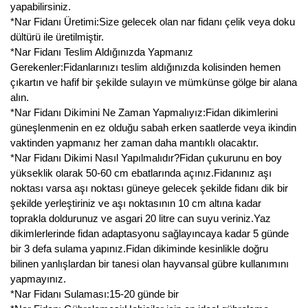
Nadir Çeşit Meyveler
yapabilirsiniz.
*Nar Fidanı Üretimi:Size gelecek olan nar fidanı çelik veya doku
Nar Fidanı
dültürü ile üretilmiştir.
*Nar Fidanı Teslim Aldığınızda Yapmanız
Narenciye Fidanları
Gerekenler:Fidanlarınızı teslim aldığınızda kolisinden hemen
çıkartın ve hafif bir şekilde sulayın ve mümkünse gölge bir alana
Nektarin Fidanı
alın.
*Nar Fidanı Dikimini Ne Zaman Yapmalıyız:Fidan dikimlerini
Papaya Fidanı
güneşlenmenin en ez olduğu sabah erken saatlerde veya ikindin
vaktinden yapmanız her zaman daha mantıklı olacaktır.
Pepino Fidanı
*Nar Fidanı Dikimi Nasıl Yapılmalıdır?Fidan çukurunu en boy
yükseklik olarak 50-60 cm ebatlarında açınız.Fidanınız aşı
Pitaya Fidanı
noktası varsa aşı noktası güneye gelecek şekilde fidanı dik bir
şekilde yerleştiriniz ve aşı noktasının 10 cm altına kadar
Şeftali Fidanı
toprakla doldurunuz ve asgari 20 litre can suyu veriniz.Yaz
dikimlerlerinde fidan adaptasyonu sağlayıncaya kadar 5 günde
Trabzon Hurması Fidanı
bir 3 defa sulama yapınız.Fidan dikiminde kesinlikle doğru
bilinen yanlışlardan bir tanesi olan hayvansal gübre kullanımını
Üzüm Fidanı
yapmayınız.
*Nar Fidanı Sulaması:15-20 günde bir
Vişne Fidanı