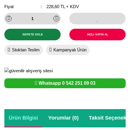
Girebolu Fidanı
Fiyat
228,60 TL + KDV
Goji Berry Fidanı
Hünnap Fidanı
SEPETE EKLE
HIZLI SATIN AL
İncir Fidanı
Stoktan Teslim
Kampanyalı Ürün
Kapari Gebre Otu Fidanı
Kayısı Fidanı
Keçiboynuzu Fidanı
Whatsapp 0 542 251 09 03
Kestane Fidanı
Kiraz Fidanı
Kivi Fidanı
Ürün Bilgisi
Yorumlar (0)
Taksit Seçenekle
Kızılcık Fidanı