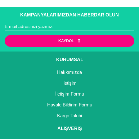
Ürün bilgilerinde hatalar bulunuyor.
Ürün fiyatı diğer sitelerden daha pahalı.
KAMPANYALARIMIZDAN HABERDAR OLUN
Bu ürüne benzer farklı alternatifler olmalı.
KAYDOL
KURUMSAL
Gönder
Hakkımızda
İletişim
İletişim Formu
Havale Bildirim Formu
Kargo Takibi
ALIŞVERİŞ