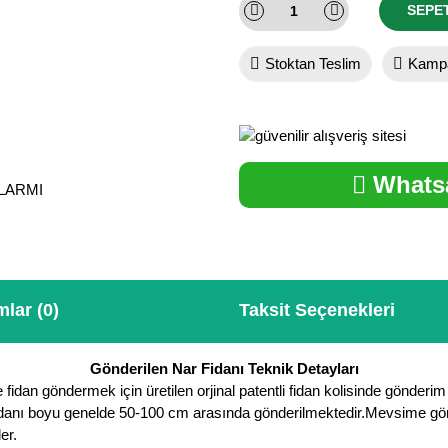
SEPE
Stoktan Teslim
Kampa
Whatsa
ALARMI
lar (0)
Taksit Seçenekleri
Gönderilen Nar Fidanı Teknik Detayları
dan göndermek için üretilen orjinal patentli fidan kolisinde gönderim 
idanı boyu genelde 50-100 cm arasında gönderilmektedir.Mevsime göre b
er.