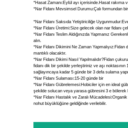
*Hasat Zamanı:Eylül ayı içerisinde.Hasat rakıma ve
*Nar Fidanı Mevsimsel Durumu:Çalı formundan bir bi
*Nar Fidanı Saksıda Yetiştiriciliğe Uygunmudur:Evet u
*Nar Fidanı Üretimi:Size gelecek olan nar fidanı çeli
*Nar Fidanı Teslim Aldığınızda Yapmanız Gerekenler
alın.
*Nar Fidanı Dikimini Ne Zaman Yapmalıyız:Fidan d
mantıklı olacaktır.
*Nar Fidanı Dikimi Nasıl Yapılmalıdır?Fidan çukuru
fidanı dik bir şekilde yerleştiriniz ve aşı noktasın
sağlayıncaya kadar 5 günde bir 3 defa sulama yapın
*Nar Fidanı Sulaması:15-20 günde bir
*Nar Fidanı Gübrelemesi:Hobiciler için en ideal g
şekilde solucan veya yarasa gübresini 3 e bölerek k
*Nar Fidanı Hastalık ve Zaralı Mücadelesi:Organik 
nohut büyüklüğüne geldiğinde verilebilir.