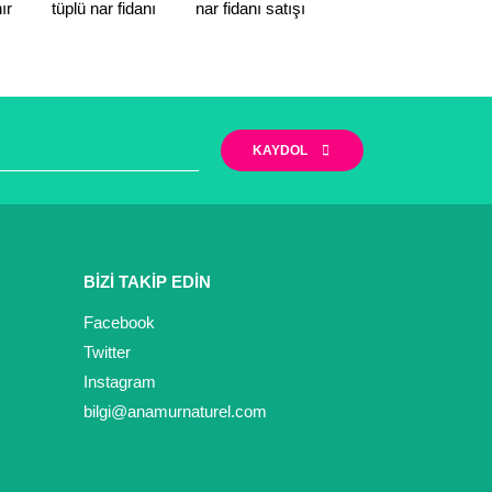
narak tarafımıza iletebilirsiniz.
ır
tüplü nar fidanı
nar fidanı satışı
KAYDOL
BİZİ TAKİP EDİN
Facebook
Twitter
Instagram
bilgi@anamurnaturel.com