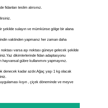
fidanları teslim alırsınız.
irsiniz.
bir şekilde sulayın ve mümkünse gölge bir alana
ikindin vaktinden yapmanız her zaman daha
ı noktası varsa aşı noktası güneye gelecek şekilde
eriniz.Yaz dikimlerlerinde fidan adaptasyonu
lan hayvansal gübre kullanımını yapmayınız.
yok denecek kadar azdır.Ağaç yaşı 1 kg olacak
iniz.
acı uygulaması kışın , çiçek döneminde ve meyve