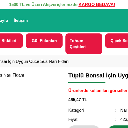
1500 TL ve Üzeri Alışverişlerinizde
KARGO BEDAVA!
ayfa
İletişim
 Bitkileri
Gül Fidanları
Tohum
Çiçek So
Çeşitleri
nsai İçin Uygun Cüce Süs Narı Fidanı
Tüplü Bonsai İçin Uy
Ürünlerde kullanılan görseller 
465,47 TL
Kategori
Nar
Fiyat
423