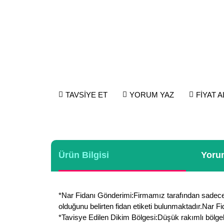
TAVSİYE ET
YORUM YAZ
FİYAT 
Ürün Bilgisi
Yorum
*Nar Fidanı Gönderimi:Firmamız tarafından sadece fi
olduğunu belirten fidan etiketi bulunmaktadır.Nar F
*Tavisye Edilen Dikim Bölgesi:Düşük rakımlı bölgel