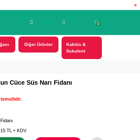
×
0
ğanı
Diğer Ürünler
Kaktüs &
Sukulent
gun Cüce Süs Narı Fidanı
temsilidir.
 Fidanı
,15 TL + KDV