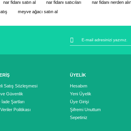
da ve diğer konularda yetersiz gördüğünüz noktaları öneri formunu kulla
nar fidanı satın al
nar fidanı satıcıları
nar fidanı nerden alın
Bu ürüne ilk yorumu siz yapın!
atış
meyve ağacı satın al
Yorum Yaz
ERİŞ
ÜYELİK
li Satış Sözleşmesi
Hesabım
k ve Güvenlik
Yeni Üyelik
Gönder
e İade Şartları
Üye Girişi
 Veriler Politikası
Şifremi Unuttum
Sepetiniz