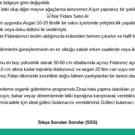
 bölgeye göre değişebilir.
tki olup diğer meyve ağaçlarına benzemez.Kışın yapraksz bir şekilde 
ygundur.Asgari 10-20 litrelik bir saksı içerisinde yetiştiricilik yapabil
k veya doku dültürü ile üretilmiştir.
:Fidanlarınızı teslim aldığınızda kolisinden hemen çıkartın ve hafif 
ikimlerini güneşlenmenin en ez olduğu sabah erken saatlerde veya 
nu en boy yükseklik olarak 50-60 cm ebatlarında açınız.Fidanınız aş
ın 10 cm altına kadar toprakla doldurunuz ve asgari 20 litre can suyu v
ız.Fidan dikiminde kesinlikle doğru bilinen yanlışlardan bir tanesi o
übreleme organik gübreleme programıdır.Ziraa hata yapma olasıkları 
ışın, bahar veyaz dönemlerinde bitki toprağına karıştırarak verebilirs
mücadele için ideal gülleci bulamacını verebilirsiniz.Gülleci bulam
Sıkça Sorulan Sorular (SSS)