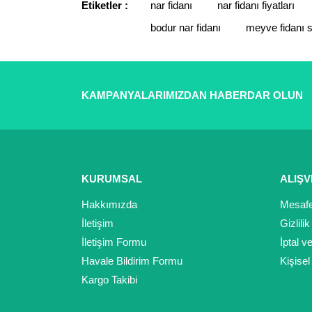
Bu ürünün fiyat bilgisi, resim, ürün açıklamaların
Etiketler :
nar fidanı
nar fidanı fiyatları
Görüş ve önerileriniz için teşekkür ederiz.
bodur nar fidanı
meyve fidanı s
Ürün resmi kalitesiz, bozuk veya görüntülenemiyor.
Ürün açıklamasında eksik bilgiler bulunuyor.
Ürün bilgilerinde hatalar bulunuyor.
KAMPANYALARIMIZDAN HABERDAR OLUN
Ürün fiyatı diğer sitelerden daha pahalı.
Bu ürüne benzer farklı alternatifler olmalı.
KURUMSAL
ALIŞV
Hakkımızda
Mesafe
İletişim
Gizlili
İletişim Formu
İptal v
Havale Bildirim Formu
Kişisel
Kargo Takibi