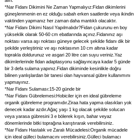
alın.
*Nar Fidanı Dikimini Ne Zaman Yapmalıyız:Fidan dikimlerini
güneşlenmenin en ez olduğu sabah erken saatlerde veya ikindin
vaktinden yapmanız her zaman daha mantıklı olacaktır.
*Nar Fidanı Dikimi Nasıl Yapılmalıdır?Fidan çukurunu en boy
yükseklik olarak 50-60 cm ebatlarında açınız.Fidanınız aşı
noktası varsa aşı noktası güneye gelecek şekilde fidanı dik bir
şekilde yerleştiriniz ve aşı noktasının 10 cm altına kadar
toprakla doldurunuz ve asgari 20 litre can suyu veriniz.Yaz
dikimlerlerinde fidan adaptasyonu sağlayıncaya kadar 5 günde
bir 3 defa sulama yapınız.Fidan dikiminde kesinlikle doğru
bilinen yanlışlardan bir tanesi olan hayvansal gübre kullanımını
yapmayınız.
*Nar Fidanı Sulaması:15-20 günde bir
*Nar Fidanı Gübrelemesi:Hobiciler için en ideal gübreleme
organik gübreleme programıdır.Ziraa hata yapma olasıkları yok
denecek kadar azdır.Ağaç yaşı 1 kg olacak şekilde solucan
veya yarasa gübresini 3 e bölerek kışın, bahar veyaz
dönemlerinde bitki toprağına karıştırarak verebilirsiniz.
*Nar Fidanı Hastalık ve Zaralı Mücadelesi:Organik mücadele
için ideal gülleci bulamacını verebilirsiniz.Gülleci bulamacı