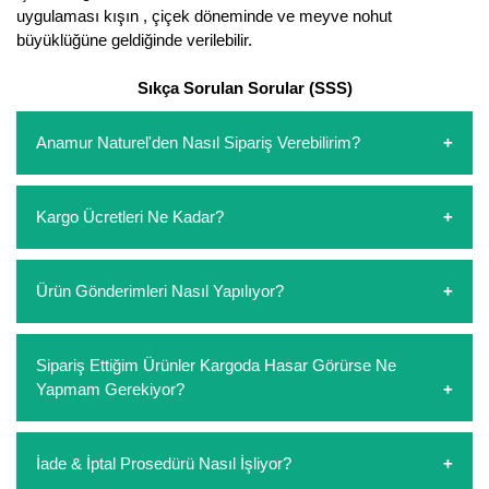
uygulaması kışın , çiçek döneminde ve meyve nohut
büyüklüğüne geldiğinde verilebilir.
Sıkça Sorulan Sorular (SSS)
Anamur Naturel'den Nasıl Sipariş Verebilirim?
https://www.anamurnaturel.com 'dan kendiniz sepetinizi
Kargo Ücretleri Ne Kadar?
oluşturarak,
iletişim
numaralarımızdan bizi arayarak veya
whatsapp hattımızdan bizlere isteklerinizi yazarak sipariş
verebilirsiniz. Sitemizden vereceğiniz siparişlerin
https://www.anamurnaturel.com 'da siz kargoyu dert
Ürün Gönderimleri Nasıl Yapılıyor?
ödemelerini sipariş verdikten sonra havale/eft veya sipariş
etmeyin diye 1500 lira ve üzerindeki siparişlerinizde
aşamasında kredi kartı ile yapabilirsiniz. Kapıda ödeme
kargoyu biz karşılıyoruz. 1500 Lira altında kalan
yoktur.
siparişlerinizde sepetinizdeki ürünleri hacimlerine göre bir
Sipariş verdiğiniz ürünler, özel tasarlanmış ambalajlar ile
Sipariş Ettiğim Ürünler Kargoda Hasar Görürse Ne
kargo ücreti ödeme aşamasında sepetinize eklenecektir.
paketlenip gönderim yapılmaktadır.
Yapmam Gerekiyor?
Koşulsuz müşteri memnuniyeti politikalarımız
İade & İptal Prosedürü Nasıl İşliyor?
çerçevesinde müşterilerimizi hiçbir zaman mağdur