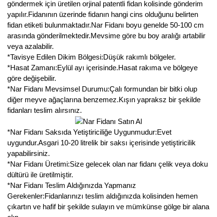
göndermek için üretilen orjinal patentli fidan kolisinde gönderim
yapılır.Fidanının üzerinde fidanın hangi cins olduğunu belirten
fidan etiketi bulunmaktadır.Nar Fidanı boyu genelde 50-100 cm
arasında gönderilmektedir.Mevsime göre bu boy aralığı artabilir
veya azalabilir.
*Tavisye Edilen Dikim Bölgesi:Düşük rakımlı bölgeler.
*Hasat Zamanı:Eylül ayı içerisinde.Hasat rakıma ve bölgeye
göre değişebilir.
*Nar Fidanı Mevsimsel Durumu:Çalı formundan bir bitki olup
diğer meyve ağaçlarına benzemez.Kışın yapraksz bir şekilde
fidanları teslim alırsınız.
*Nar Fidanı Saksıda Yetiştiriciliğe Uygunmudur:Evet
uygundur.Asgari 10-20 litrelik bir saksı içerisinde yetiştiricilik
yapabilirsiniz.
*Nar Fidanı Üretimi:Size gelecek olan nar fidanı çelik veya doku
dültürü ile üretilmiştir.
*Nar Fidanı Teslim Aldığınızda Yapmanız
Gerekenler:Fidanlarınızı teslim aldığınızda kolisinden hemen
çıkartın ve hafif bir şekilde sulayın ve mümkünse gölge bir alana