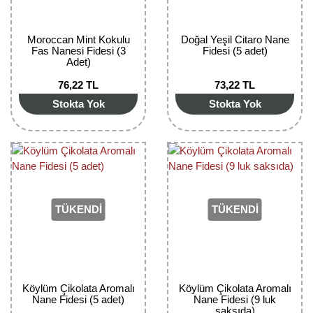
Kocayemiş Fidanı
Moroccan Mint Kokulu
Doğal Yeşil Citaro Nane
Kuşburnu Fidanı
Fas Nanesi Fidesi (3
Fidesi (5 adet)
Adet)
Liçi Fidanı
76,22 TL
73,22 TL
Stokta Yok
Stokta Yok
Longan Fidanı
Malta Eriği Fidanı
Mango Fidanı
Melez Meyveler
TÜKENDİ
TÜKENDİ
Murt Fidanı
Muşmula Fidanı
Köylüm Çikolata Aromalı
Köylüm Çikolata Aromalı
Muz Fidanı
Nane Fidesi (5 adet)
Nane Fidesi (9 luk
saksıda)