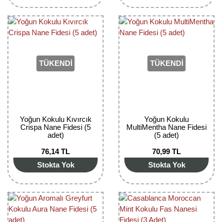
Bektaşi Üzümü Fidanı
Nostaljik Güller
Ters Lale Soğanı
Böğürtlen Fidanı
Peyzaj Gülleri
Yılbaşı Gülü Çiçeği
Ceviz Fidanı
Sarmaşık(Çardak) Gül Fidanları
Zambak Soğanı
TÜKENDİ
TÜKENDİ
Dut Fidanı
Elma Fidanı
Erik Fidanı
Yoğun Kokulu Kıvırcık
Yoğun Kokulu
Crispa Nane Fidesi (5
MultiMentha Nane Fidesi
adet)
(5 adet)
Feijoa Fidanı
76,14 TL
70,99 TL
Fidan Anaçları ve Aşı Kalemleri
Stokta Yok
Stokta Yok
Fındık Fidanı
Frenk Üzümü Fidanı