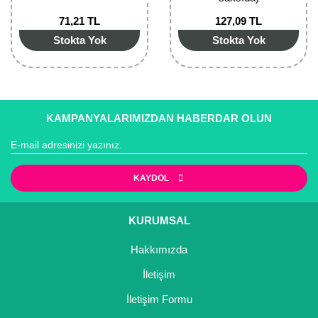
Nadir Çeşit Meyveler
71,21 TL
127,09 TL
Nar Fidanı
Stokta Yok
Stokta Yok
Narenciye Fidanları
Nektarin Fidanı
KAMPANYALARIMIZDAN HABERDAR OLUN
Papaya Fidanı
Pepino Fidanı
KAYDOL
Pitaya Fidanı
Şeftali Fidanı
KURUMSAL
Hakkımızda
Trabzon Hurması Fidanı
İletişim
Üzüm Fidanı
İletişim Formu
Vişne Fidanı