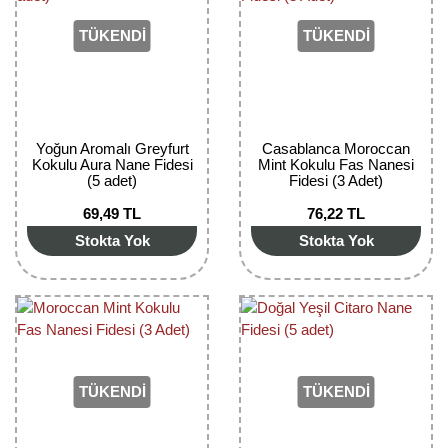
Girebolu Fidanı
TÜKENDİ
TÜKENDİ
Goji Berry Fidanı
Hünnap Fidanı
İncir Fidanı
Yoğun Aromalı Greyfurt
Casablanca Moroccan
Kokulu Aura Nane Fidesi
Mint Kokulu Fas Nanesi
Kapari Gebre Otu Fidanı
(5 adet)
Fidesi (3 Adet)
69,49 TL
76,22 TL
Kayısı Fidanı
Stokta Yok
Stokta Yok
Keçiboynuzu Fidanı
Kestane Fidanı
Kiraz Fidanı
Kivi Fidanı
TÜKENDİ
TÜKENDİ
Kızılcık Fidanı