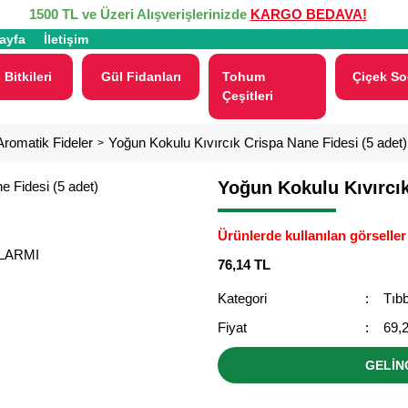
1500 TL ve Üzeri Alışverişlerinizde
KARGO BEDAVA!
ayfa
İletişim
 Bitkileri
Gül Fidanları
Tohum
Çiçek So
Çeşitleri
Aromatik Fideler
Yoğun Kokulu Kıvırcık Crispa Nane Fidesi (5 adet)
Yoğun Kokulu Kıvırcık
Ürünlerde kullanılan görseller 
ALARMI
76,14 TL
Kategori
Tıbb
Fiyat
69,
GELİN