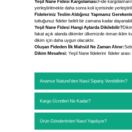
Yeşil Nane Fidesi Kargolaması:
Fide kargolamarınd
yerleştirilmekte daha sonra koli içerisinde yerleştiri
Fideleriniz Teslim Aldığınız Yapmanız Gerekenle
tuttuğunuz fideler belirli bir zamana kadar dayanabi
Yeşil Nane Fidesi Hangi Aylarda Dikilebilir?
Diki
fakat açık alanda dikimler ülkemizde ılıman iklim k
dikim için daha uygun olacaktır.
Oluşan Fideden İlk Mahsül Ne Zaman Alınır:
Sebz
Dikim Mesafesi:
Yeşil Nane fidelerini fideler aras
Anamur Naturel'den Nasıl Sipariş Verebilirim?
https://www.anamurnaturel.com 'dan kendiniz sep
Kargo Ücretleri Ne Kadar?
sipariş verebilirsiniz. Sitemizden vereceğiniz sip
ödeme yoktur.
https://www.anamurnaturel.com 'da siz kargoyu de
Ürün Gönderimleri Nasıl Yapılıyor?
siparişlerinizde sepetinizdeki ürünleri hacimler