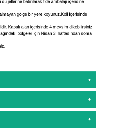
 jellerine batırılarak fide ambalajı içerisine
r almayan gölge bir yere koyunuz.Koli içerisinde
r. Kapalı alan içerisinde 4 mevsim dikebilirsiniz
şağındaki bölgeler için Nisan 3. haftasından sonra
iz.
sapp hattımızdan bizlere isteklerinizi yazarak
şamasında kredi kartı ile yapabilirsiniz. Kapıda
arşılıyoruz. 1500 Lira altında kalan