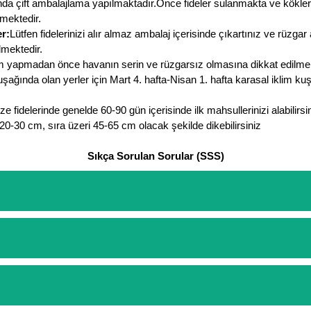
a çift ambalajlama yapılmaktadır.Önce fideler sulanmakta ve kökleri su
lmektedir.
r:
Lütfen fidelerinizi alır almaz ambalaj içerisinde çıkartınız ve rüzga
lmektedir.
m yapmadan önce havanın serin ve rüzgarsız olmasına dikkat edilmelidi
uşağında olan yerler için Mart 4. hafta-Nisan 1. hafta karasal iklim ku
e fidelerinde genelde 60-90 gün içerisinde ilk mahsullerinizi alabilirsin
ı 20-30 cm, sıra üzeri 45-65 cm olacak şekilde dikebilirsiniz
Sıkça Sorulan Sorular (SSS)
etinizi oluşturarak,
iletişim
numaralarımızdan bizi arayarak veya what
arişlerin ödemelerini sipariş verdikten sonra havale/eft veya sipariş a
rt etmeyin diye 1500 lira ve üzerindeki siparişlerinizde kargoyu biz k
ine göre bir kargo ücreti ödeme aşamasında sepetinize eklenecektir.