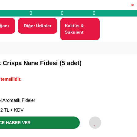
×
ğanı
Diğer Ürünler
Kaktüs &
Sukulent
 Crispa Nane Fidesi (5 adet)
temsilidir.
i Aromatik Fideler
22 TL + KDV
CE HABER VER