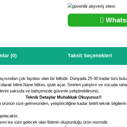
Whatsa
lar (0)
Taksit Seçenekleri
çısından çok faydası olan bir bitkidir. Dünyada 25-30 kadar türü bul
rak bilinir.Nane bitkisi, iştah açar. Sinirleri yatıştırır ve vücuda rahat
erini saksıda ve bahçenizde güvenle yetiştirebilirsiniz.
Teknik Detaylar Muhakkak Okuyunuz!!
ürünün size gelmesinden, yetiştiriciliğine kadar belirli teknik bilgile
pılacaktır.
smi ise size gelecek olan fidenin oluşturduğu ürün resmidir.