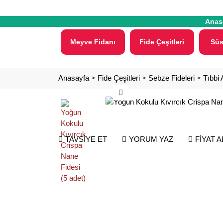
Anas
Meyve Fidanı
Fide Çeşitleri
Süs
Anasayfa
Fide Çeşitleri
Sebze Fideleri
Tıbbi 
TAVSİYE ET
YORUM YAZ
FİYAT 