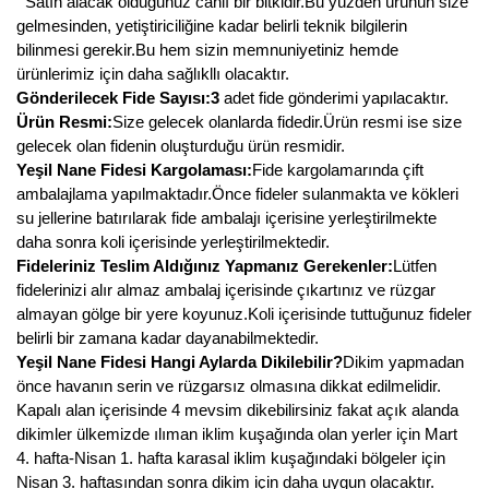
Satın alacak olduğunuz canlı bir bitkidir.Bu yüzden ürünün size
gelmesinden, yetiştiriciliğine kadar belirli teknik bilgilerin
bilinmesi gerekir.Bu hem sizin memnuniyetiniz hemde
ürünlerimiz için daha sağlıkllı olacaktır.
Gönderilecek Fide Sayısı:3
adet fide gönderimi yapılacaktır.
Ürün Resmi:
Size gelecek olanlarda fidedir.Ürün resmi ise size
gelecek olan fidenin oluşturduğu ürün resmidir.
Yeşil Nane Fidesi Kargolaması:
Fide kargolamarında çift
ambalajlama yapılmaktadır.Önce fideler sulanmakta ve kökleri
su jellerine batırılarak fide ambalajı içerisine yerleştirilmekte
daha sonra koli içerisinde yerleştirilmektedir.
Fideleriniz Teslim Aldığınız Yapmanız Gerekenler:
Lütfen
fidelerinizi alır almaz ambalaj içerisinde çıkartınız ve rüzgar
almayan gölge bir yere koyunuz.Koli içerisinde tuttuğunuz fideler
belirli bir zamana kadar dayanabilmektedir.
Yeşil Nane Fidesi Hangi Aylarda Dikilebilir?
Dikim yapmadan
önce havanın serin ve rüzgarsız olmasına dikkat edilmelidir.
Kapalı alan içerisinde 4 mevsim dikebilirsiniz fakat açık alanda
dikimler ülkemizde ılıman iklim kuşağında olan yerler için Mart
4. hafta-Nisan 1. hafta karasal iklim kuşağındaki bölgeler için
Nisan 3. haftasından sonra dikim için daha uygun olacaktır.