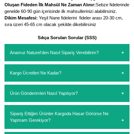
Oluşan Fideden İlk Mahsül Ne Zaman Alınır:
Sebze fidelerinde
genelde 60-90 gün içerisinde ilk mahsullerinizi alabilirsiniz.
Dikim Mesafesi:
Yeşil Nane fidelerini fideler arası 20-30 cm,
sıra üzeri 45-65 cm olacak şekilde dikebilirsiniz
Sıkça Sorulan Sorular (SSS)
Anamur Naturel'den Nasıl Sipariş Verebilirim?
https://www.anamurnaturel.com 'dan kendiniz sepetinizi
Kargo Ücretleri Ne Kadar?
oluşturarak,
iletişim
numaralarımızdan bizi arayarak veya
whatsapp hattımızdan bizlere isteklerinizi yazarak sipariş
verebilirsiniz. Sitemizden vereceğiniz siparişlerin
https://www.anamurnaturel.com 'da siz kargoyu dert
Ürün Gönderimleri Nasıl Yapılıyor?
ödemelerini sipariş verdikten sonra havale/eft veya sipariş
etmeyin diye 1500 lira ve üzerindeki siparişlerinizde
aşamasında kredi kartı ile yapabilirsiniz. Kapıda ödeme
kargoyu biz karşılıyoruz. 1500 Lira altında kalan
yoktur.
siparişlerinizde sepetinizdeki ürünleri hacimlerine göre bir
Sipariş verdiğiniz ürünler, özel tasarlanmış ambalajlar ile
Sipariş Ettiğim Ürünler Kargoda Hasar Görürse Ne
kargo ücreti ödeme aşamasında sepetinize eklenecektir.
paketlenip gönderim yapılmaktadır.
Yapmam Gerekiyor?