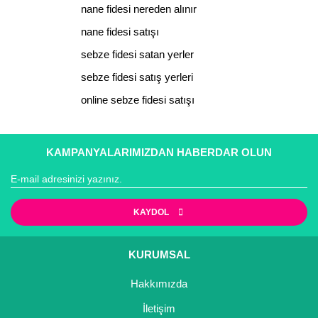
nane fidesi nereden alınır
Ürün açıklamasında eksik bilgiler bulunuyor.
Yaban Mersini Fidanı
nane fidesi satışı
Ürün bilgilerinde hatalar bulunuyor.
sebze fidesi satan yerler
Zeytin Fidanı
Ürün fiyatı diğer sitelerden daha pahalı.
sebze fidesi satış yerleri
Bu ürüne benzer farklı alternatifler olmalı.
online sebze fidesi satışı
KAMPANYALARIMIZDAN HABERDAR OLUN
Gönder
KAYDOL
KURUMSAL
Hakkımızda
İletişim