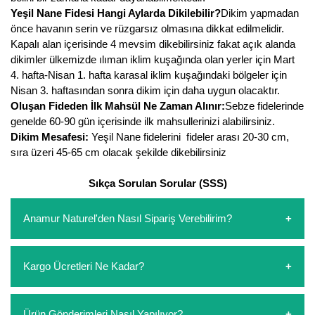
Yeşil Nane Fidesi Hangi Aylarda Dikilebilir?
Dikim yapmadan
Kocayemiş Fidanı
önce havanın serin ve rüzgarsız olmasına dikkat edilmelidir.
Kapalı alan içerisinde 4 mevsim dikebilirsiniz fakat açık alanda
Kuşburnu Fidanı
dikimler ülkemizde ılıman iklim kuşağında olan yerler için Mart
4. hafta-Nisan 1. hafta karasal iklim kuşağındaki bölgeler için
Liçi Fidanı
Nisan 3. haftasından sonra dikim için daha uygun olacaktır.
Oluşan Fideden İlk Mahsül Ne Zaman Alınır:
Sebze fidelerinde
Longan Fidanı
genelde 60-90 gün içerisinde ilk mahsullerinizi alabilirsiniz.
Dikim Mesafesi:
Yeşil Nane fidelerini fideler arası 20-30 cm,
Malta Eriği Fidanı
sıra üzeri 45-65 cm olacak şekilde dikebilirsiniz
Mango Fidanı
Sıkça Sorulan Sorular (SSS)
Melez Meyveler
Anamur Naturel'den Nasıl Sipariş Verebilirim?
Murt Fidanı
https://www.anamurnaturel.com 'dan kendiniz sepetinizi
Muşmula Fidanı
Kargo Ücretleri Ne Kadar?
oluşturarak,
iletişim
numaralarımızdan bizi arayarak veya
whatsapp hattımızdan bizlere isteklerinizi yazarak sipariş
Muz Fidanı
verebilirsiniz. Sitemizden vereceğiniz siparişlerin
https://www.anamurnaturel.com 'da siz kargoyu dert
Ürün Gönderimleri Nasıl Yapılıyor?