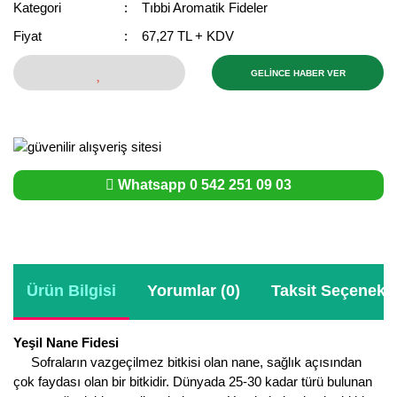
Kategori
Tıbbi Aromatik Fideler
Bektaşi Üzümü Fidanı
Nostaljik Güller
Ters Lale Soğanı
Fiyat
67,27 TL + KDV
Böğürtlen Fidanı
Peyzaj Gülleri
Yılbaşı Gülü Çiçeği
GELİNCE HABER VER
Ceviz Fidanı
Sarmaşık(Çardak) Gül Fidanları
Zambak Soğanı
Dut Fidanı
Elma Fidanı
Whatsapp 0 542 251 09 03
Erik Fidanı
Feijoa Fidanı
Fidan Anaçları ve Aşı Kalemleri
Ürün Bilgisi
Yorumlar (0)
Taksit Seçenekle
Fındık Fidanı
Yeşil Nane Fidesi
Frenk Üzümü Fidanı
Sofraların vazgeçilmez bitkisi olan nane, sağlık açısından
çok faydası olan bir bitkidir. Dünyada 25-30 kadar türü bulunan