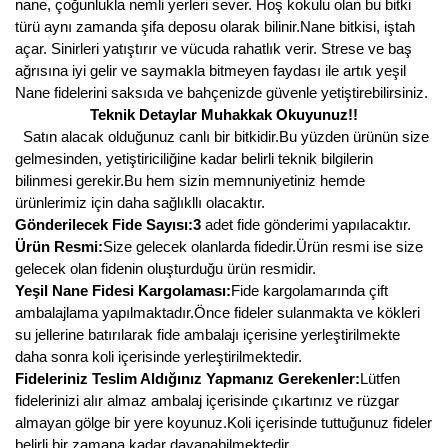
Girebolu Fidanı
nane, çoğunlukla nemli yerleri sever. Hoş kokulu olan bu bitki
türü aynı zamanda şifa deposu olarak bilinir.Nane bitkisi, iştah
Goji Berry Fidanı
açar. Sinirleri yatıştırır ve vücuda rahatlık verir. Strese ve baş
ağrısına iyi gelir ve saymakla bitmeyen faydası ile artık yeşil
Hünnap Fidanı
Nane fidelerini saksıda ve bahçenizde güvenle yetiştirebilirsiniz.
Teknik Detaylar Muhakkak Okuyunuz!!
İncir Fidanı
Satın alacak olduğunuz canlı bir bitkidir.Bu yüzden ürünün size
gelmesinden, yetiştiriciliğine kadar belirli teknik bilgilerin
Kapari Gebre Otu Fidanı
bilinmesi gerekir.Bu hem sizin memnuniyetiniz hemde
ürünlerimiz için daha sağlıkllı olacaktır.
Kayısı Fidanı
Gönderilecek Fide Sayısı:3
adet fide gönderimi yapılacaktır.
Ürün Resmi:
Size gelecek olanlarda fidedir.Ürün resmi ise size
Keçiboynuzu Fidanı
gelecek olan fidenin oluşturduğu ürün resmidir.
Yeşil Nane Fidesi Kargolaması:
Fide kargolamarında çift
Kestane Fidanı
ambalajlama yapılmaktadır.Önce fideler sulanmakta ve kökleri
su jellerine batırılarak fide ambalajı içerisine yerleştirilmekte
Kiraz Fidanı
daha sonra koli içerisinde yerleştirilmektedir.
Fideleriniz Teslim Aldığınız Yapmanız Gerekenler:
Lütfen
Kivi Fidanı
fidelerinizi alır almaz ambalaj içerisinde çıkartınız ve rüzgar
almayan gölge bir yere koyunuz.Koli içerisinde tuttuğunuz fideler
Kızılcık Fidanı
belirli bir zamana kadar dayanabilmektedir.