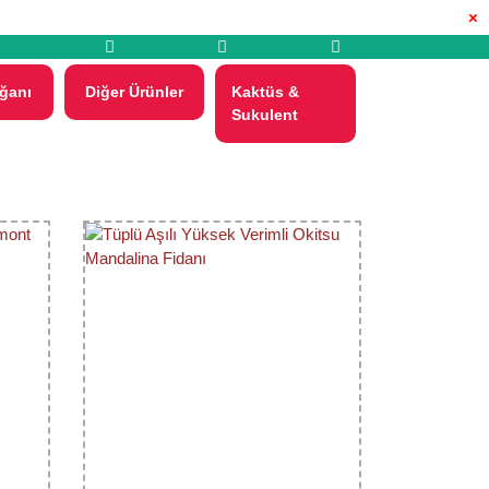
×
ğanı
Diğer Ürünler
Kaktüs &
Sukulent