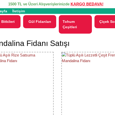
1500 TL ve Üzeri Alışverişlerinizde
KARGO BEDAVA!
ayfa
İletişim
 Bitkileri
Gül Fidanları
Tohum
Çiçek So
Çeşitleri
dalina Fidanı Satışı