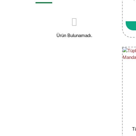
Ürün Bulunamadı.
T