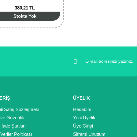
380,21 TL
Stokta Yok
ERİŞ
ÜYELİK
li Satış Sözleşmesi
Hesabım
k ve Güvenlik
Yeni Üyelik
e İade Şartları
Üye Girişi
 Veriler Politikası
Şifremi Unuttum