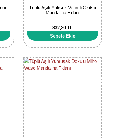
emont
Tüplü Aşılı Yüksek Verimli Okitsu
Mandalina Fidanı
332,20 TL
Sepete Ekle