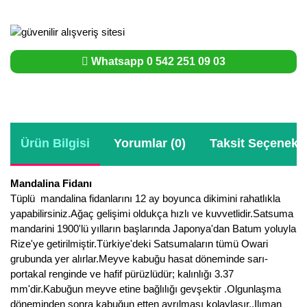
Whatsapp 0 542 251 09 03
Ürün Bilgisi
Yorumlar (0)
Taksit Seçenekle
Mandalina Fidanı
Tüplü mandalina fidanlarını 12 ay boyunca dikimini rahatlıkla
yapabilirsiniz.Ağaç gelişimi oldukça hızlı ve kuvvetlidir.Satsuma
mandarini 1900'lü yılların başlarında Japonya'dan Batum yoluyla
Rize'ye getirilmiştir.Türkiye'deki Satsumaların tümü Owari
grubunda yer alırlar.Meyve kabuğu hasat döneminde sarı-
portakal renginde ve hafif pürüzlüdür; kalınlığı 3.37
mm'dir.Kabuğun meyve etine bağlılığı gevşektir .Olgunlaşma
döneminden sonra kabuğun etten ayrılması kolaylaşır..Ilıman