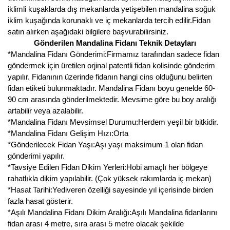
iklimli kuşaklarda dış mekanlarda yetişebilen mandalina soğuk
iklim kuşağında korunaklı ve iç mekanlarda tercih edilir.Fidan
satın alırken aşağıdaki bilgilere başvurabilirsiniz.
Gönderilen Mandalina Fidanı Teknik Detayları
*Mandalina Fidanı Gönderimi:Firmamız tarafından sadece fidan
göndermek için üretilen orjinal patentli fidan kolisinde gönderim
yapılır. Fidanının üzerinde fidanın hangi cins olduğunu belirten
fidan etiketi bulunmaktadır. Mandalina Fidanı boyu genelde 60-
90 cm arasında gönderilmektedir. Mevsime göre bu boy aralığı
artabilir veya azalabilir.
*Mandalina Fidanı Mevsimsel Durumu:Herdem yeşil bir bitkidir.
*Mandalina Fidanı Gelişim Hızı:Orta
*Gönderilecek Fidan Yaşı:Aşı yaşı maksimum 1 olan fidan
gönderimi yapılır.
*Tavsiye Edilen Fidan Dikim Yerleri:Hobi amaçlı her bölgeye
rahatlıkla dikim yapılabilir. (Çok yüksek rakımlarda iç mekan)
*Hasat Tarihi:Yediveren özelliği sayesinde yıl içerisinde birden
fazla hasat gösterir.
*Aşılı Mandalina Fidanı Dikim Aralığı:Aşılı Mandalina fidanlarını
fidan arası 4 metre, sıra arası 5 metre olacak şekilde