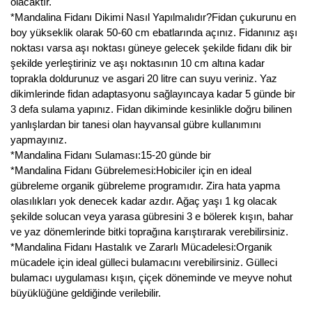
olacaktır.
*Mandalina Fidanı Dikimi Nasıl Yapılmalıdır?Fidan çukurunu en
boy yükseklik olarak 50-60 cm ebatlarında açınız. Fidanınız aşı
noktası varsa aşı noktası güneye gelecek şekilde fidanı dik bir
şekilde yerleştiriniz ve aşı noktasının 10 cm altına kadar
toprakla doldurunuz ve asgari 20 litre can suyu veriniz. Yaz
dikimlerinde fidan adaptasyonu sağlayıncaya kadar 5 günde bir
3 defa sulama yapınız. Fidan dikiminde kesinlikle doğru bilinen
yanlışlardan bir tanesi olan hayvansal gübre kullanımını
yapmayınız.
*Mandalina Fidanı Sulaması:15-20 günde bir
*Mandalina Fidanı Gübrelemesi:Hobiciler için en ideal
gübreleme organik gübreleme programıdır. Zira hata yapma
olasılıkları yok denecek kadar azdır. Ağaç yaşı 1 kg olacak
şekilde solucan veya yarasa gübresini 3 e bölerek kışın, bahar
ve yaz dönemlerinde bitki toprağına karıştırarak verebilirsiniz.
*Mandalina Fidanı Hastalık ve Zararlı Mücadelesi:Organik
mücadele için ideal gülleci bulamacını verebilirsiniz. Gülleci
bulamacı uygulaması kışın, çiçek döneminde ve meyve nohut
büyüklüğüne geldiğinde verilebilir.