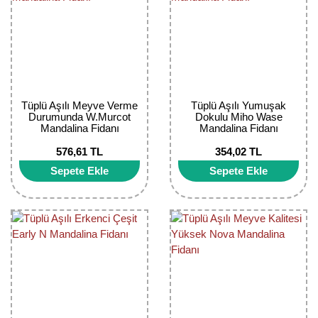
Girebolu Fidanı
Goji Berry Fidanı
Hünnap Fidanı
İncir Fidanı
Tüplü Aşılı Meyve Verme
Tüplü Aşılı Yumuşak
Durumunda W.Murcot
Dokulu Miho Wase
Kapari Gebre Otu Fidanı
Mandalina Fidanı
Mandalina Fidanı
576,61 TL
354,02 TL
Kayısı Fidanı
Sepete Ekle
Sepete Ekle
Keçiboynuzu Fidanı
Kestane Fidanı
Kiraz Fidanı
Kivi Fidanı
Kızılcık Fidanı