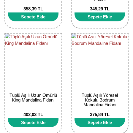
Nadir Çeşit Meyveler
358,39 TL
345,29 TL
Nar Fidanı
Sepete Ekle
Sepete Ekle
Narenciye Fidanları
Nektarin Fidanı
Papaya Fidanı
Pepino Fidanı
Pitaya Fidanı
Şeftali Fidanı
Tüplü Aşılı Uzun Ömürlü
Tüplü Aşılı Yöresel
King Mandalina Fidanı
Kokulu Bodrum
Mandalina Fidanı
Trabzon Hurması Fidanı
402,03 TL
375,84 TL
Üzüm Fidanı
Sepete Ekle
Sepete Ekle
Vişne Fidanı