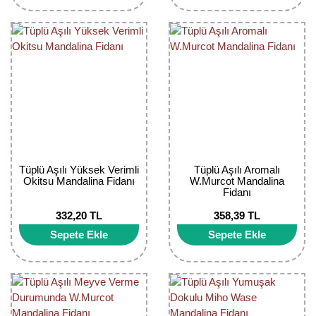
Bektaşi Üzümü Fidanı
Nostaljik Güller
Ters Lale Soğanı
Böğürtlen Fidanı
Peyzaj Gülleri
Yılbaşı Gülü Çiçeği
Ceviz Fidanı
Sarmaşık(Çardak) Gül Fidanları
Zambak Soğanı
Dut Fidanı
Elma Fidanı
Erik Fidanı
Tüplü Aşılı Yüksek Verimli
Tüplü Aşılı Aromalı
Okitsu Mandalina Fidanı
W.Murcot Mandalina
Fidanı
Feijoa Fidanı
332,20 TL
358,39 TL
Fidan Anaçları ve Aşı Kalemleri
Sepete Ekle
Sepete Ekle
Fındık Fidanı
Frenk Üzümü Fidanı