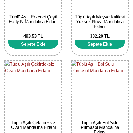
Kocayemiş Fidanı
Tüplü Aşılı Erkenci Çeşit
Tüplü Aşılı Meyve Kalitesi
Kuşburnu Fidanı
Early N Mandalina Fidanı
Yüksek Nova Mandalina
Fidanı
Liçi Fidanı
493,53 TL
332,20 TL
Sepete Ekle
Sepete Ekle
Longan Fidanı
Malta Eriği Fidanı
Mango Fidanı
Melez Meyveler
Murt Fidanı
Muşmula Fidanı
Tüplü Aşılı Çekirdeksiz
Tüplü Aşılı Bol Sulu
Muz Fidanı
Ovari Mandalina Fidanı
Primasol Mandalina
Fidanı