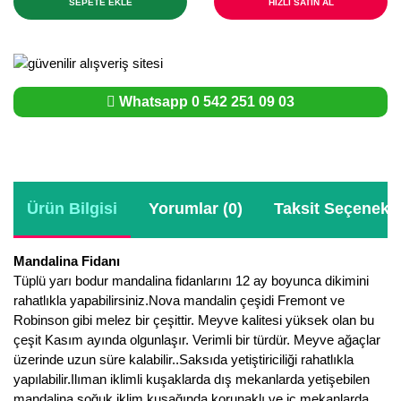
SEPETE EKLE
HIZLI SATIN AL
Whatsapp 0 542 251 09 03
Ürün Bilgisi
Yorumlar (0)
Taksit Seçenekle
Mandalina Fidanı
Tüplü yarı bodur mandalina fidanlarını 12 ay boyunca dikimini
rahatlıkla yapabilirsiniz.Nova mandalin çeşidi Fremont ve
Robinson gibi melez bir çeşittir. Meyve kalitesi yüksek olan bu
çeşit Kasım ayında olgunlaşır. Verimli bir türdür. Meyve ağaçlar
üzerinde uzun süre kalabilir..Saksıda yetiştiriciliği rahatlıkla
yapılabilir.Ilıman iklimli kuşaklarda dış mekanlarda yetişebilen
mandalina soğuk iklim kuşağında korunaklı ve iç mekanlarda