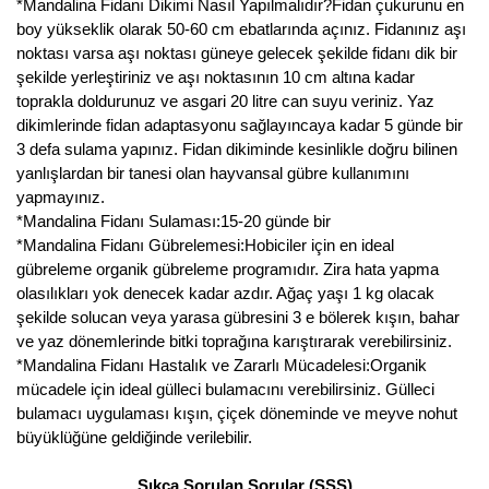
*Mandalina Fidanı Dikimi Nasıl Yapılmalıdır?Fidan çukurunu en
boy yükseklik olarak 50-60 cm ebatlarında açınız. Fidanınız aşı
noktası varsa aşı noktası güneye gelecek şekilde fidanı dik bir
şekilde yerleştiriniz ve aşı noktasının 10 cm altına kadar
toprakla doldurunuz ve asgari 20 litre can suyu veriniz. Yaz
dikimlerinde fidan adaptasyonu sağlayıncaya kadar 5 günde bir
3 defa sulama yapınız. Fidan dikiminde kesinlikle doğru bilinen
yanlışlardan bir tanesi olan hayvansal gübre kullanımını
yapmayınız.
*Mandalina Fidanı Sulaması:15-20 günde bir
*Mandalina Fidanı Gübrelemesi:Hobiciler için en ideal
gübreleme organik gübreleme programıdır. Zira hata yapma
olasılıkları yok denecek kadar azdır. Ağaç yaşı 1 kg olacak
şekilde solucan veya yarasa gübresini 3 e bölerek kışın, bahar
ve yaz dönemlerinde bitki toprağına karıştırarak verebilirsiniz.
*Mandalina Fidanı Hastalık ve Zararlı Mücadelesi:Organik
mücadele için ideal gülleci bulamacını verebilirsiniz. Gülleci
bulamacı uygulaması kışın, çiçek döneminde ve meyve nohut
büyüklüğüne geldiğinde verilebilir.
Sıkça Sorulan Sorular (SSS)