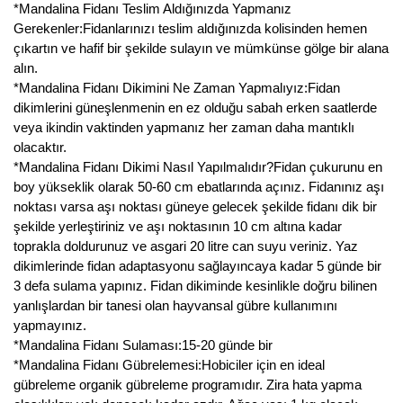
Nadir Çeşit Meyveler
*Mandalina Fidanı Teslim Aldığınızda Yapmanız
Gerekenler:Fidanlarınızı teslim aldığınızda kolisinden hemen
Nar Fidanı
çıkartın ve hafif bir şekilde sulayın ve mümkünse gölge bir alana
alın.
Narenciye Fidanları
*Mandalina Fidanı Dikimini Ne Zaman Yapmalıyız:Fidan
dikimlerini güneşlenmenin en ez olduğu sabah erken saatlerde
Nektarin Fidanı
veya ikindin vaktinden yapmanız her zaman daha mantıklı
olacaktır.
Papaya Fidanı
*Mandalina Fidanı Dikimi Nasıl Yapılmalıdır?Fidan çukurunu en
boy yükseklik olarak 50-60 cm ebatlarında açınız. Fidanınız aşı
Pepino Fidanı
noktası varsa aşı noktası güneye gelecek şekilde fidanı dik bir
şekilde yerleştiriniz ve aşı noktasının 10 cm altına kadar
Pitaya Fidanı
toprakla doldurunuz ve asgari 20 litre can suyu veriniz. Yaz
dikimlerinde fidan adaptasyonu sağlayıncaya kadar 5 günde bir
Şeftali Fidanı
3 defa sulama yapınız. Fidan dikiminde kesinlikle doğru bilinen
yanlışlardan bir tanesi olan hayvansal gübre kullanımını
Trabzon Hurması Fidanı
yapmayınız.
*Mandalina Fidanı Sulaması:15-20 günde bir
Üzüm Fidanı
*Mandalina Fidanı Gübrelemesi:Hobiciler için en ideal
gübreleme organik gübreleme programıdır. Zira hata yapma
Vişne Fidanı