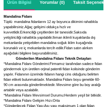
Girebolu Fidanı
Ürün Bilgisi
Yorumlar (0)
Taksit Seçenekle
Goji Berry Fidanı
Mandalina Fidanı
Hünnap Fidanı
Tüplü mandalina fidanlarını 12 ay boyunca dikimini rahatlıkla
yapabilirsiniz.Ağaç gelişimi oldukça hızlı ve
İncir Fidanı
kuvvetlidir.Erkenciliği çeşitlerden bir tanesidir.Saksıda
yetiştiriciliği rahatlıkla yapılabilir.Ilıman iklimli kuşaklarda dış
Kapari Gebre Otu Fidanı
mekanlarda yetişebilen mandalina soğuk iklim kuşağında
korunaklı ve iç mekanlarda tercih edilir.Fidan satın alırken
Kayısı Fidanı
aşağıdaki bilgilere başvurabilirsiniz.
Gönderilen Mandalina Fidanı Teknik Detayları
Keçiboynuzu Fidanı
*Mandalina Fidanı Gönderimi:Firmamız tarafından sadece fidan
göndermek için üretilen orjinal patentli fidan kolisinde gönderim
Kestane Fidanı
yapılır. Fidanının üzerinde fidanın hangi cins olduğunu belirten
fidan etiketi bulunmaktadır. Mandalina Fidanı boyu genelde 60-
Kiraz Fidanı
90 cm arasında gönderilmektedir. Mevsime göre bu boy aralığı
artabilir veya azalabilir.
Kivi Fidanı
*Mandalina Fidanı Mevsimsel Durumu:Herdem yeşil bir bitkidir.
*Mandalina Fidanı Gelişim Hızı:Orta
Kızılcık Fidanı
*Gönderilecek Fidan Yaşı:Aşı yaşı maksimum 1 olan fidan