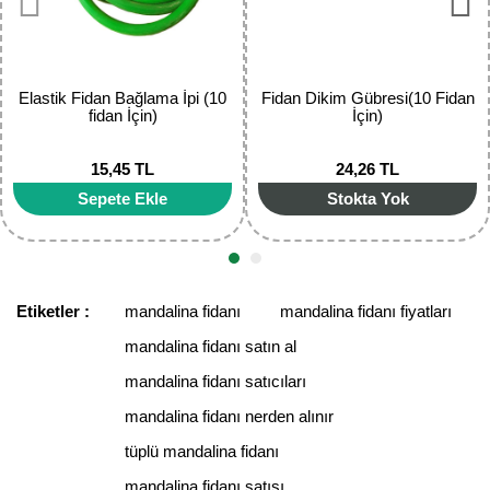
Ürün fiyatı diğer sitelerden daha pahalı.
Bu ürüne benzer farklı alternatifler olmalı.
Elastik Fidan Bağlama İpi (10
Fidan Dikim Gübresi(10 Fidan
fidan İçin)
İçin)
15,45 TL
24,26 TL
Gönder
Sepete Ekle
Stokta Yok
Etiketler :
mandalina fidanı
mandalina fidanı fiyatları
mandalina fidanı satın al
mandalina fidanı satıcıları
mandalina fidanı nerden alınır
tüplü mandalina fidanı
mandalina fidanı satışı