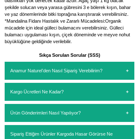
olasılıkları yok denecek kadar azdır. Ağaç yaşı 1 kg olacak
şekilde solucan veya yarasa gübresini 3 e bölerek kışın, bahar
Yaban Mersini Fidanı
ve yaz dönemlerinde bitki toprağına karıştırarak verebilirsiniz.
*Mandalina Fidanı Hastalık ve Zararlı Mücadelesi:Organik
Zeytin Fidanı
mücadele için ideal gülleci bulamacını verebilirsiniz. Gülleci
bulamacı uygulaması kışın, çiçek döneminde ve meyve nohut
büyüklüğüne geldiğinde verilebilir.
Sıkça Sorulan Sorular (SSS)
Anamur Naturel'den Nasıl Sipariş Verebilirim?
https://www.anamurnaturel.com 'dan kendiniz sepetinizi
Kargo Ücretleri Ne Kadar?
oluşturarak,
iletişim
numaralarımızdan bizi arayarak veya
whatsapp hattımızdan bizlere isteklerinizi yazarak sipariş
verebilirsiniz. Sitemizden vereceğiniz siparişlerin
https://www.anamurnaturel.com 'da siz kargoyu dert
Ürün Gönderimleri Nasıl Yapılıyor?
ödemelerini sipariş verdikten sonra havale/eft veya sipariş
etmeyin diye 1500 lira ve üzerindeki siparişlerinizde
aşamasında kredi kartı ile yapabilirsiniz. Kapıda ödeme
kargoyu biz karşılıyoruz. 1500 Lira altında kalan
yoktur.
siparişlerinizde sepetinizdeki ürünleri hacimlerine göre bir
Sipariş verdiğiniz ürünler, özel tasarlanmış ambalajlar ile
Sipariş Ettiğim Ürünler Kargoda Hasar Görürse Ne
kargo ücreti ödeme aşamasında sepetinize eklenecektir.
paketlenip gönderim yapılmaktadır.