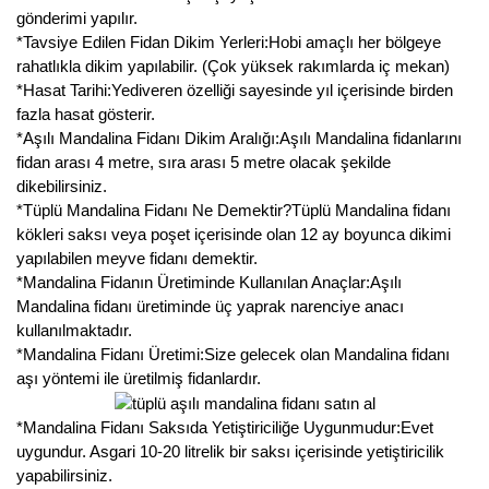
gönderimi yapılır.
Kocayemiş Fidanı
*Tavsiye Edilen Fidan Dikim Yerleri:Hobi amaçlı her bölgeye
rahatlıkla dikim yapılabilir. (Çok yüksek rakımlarda iç mekan)
Kuşburnu Fidanı
*Hasat Tarihi:Yediveren özelliği sayesinde yıl içerisinde birden
fazla hasat gösterir.
Liçi Fidanı
*Aşılı Mandalina Fidanı Dikim Aralığı:Aşılı Mandalina fidanlarını
fidan arası 4 metre, sıra arası 5 metre olacak şekilde
Longan Fidanı
dikebilirsiniz.
*Tüplü Mandalina Fidanı Ne Demektir?Tüplü Mandalina fidanı
Malta Eriği Fidanı
kökleri saksı veya poşet içerisinde olan 12 ay boyunca dikimi
yapılabilen meyve fidanı demektir.
Mango Fidanı
*Mandalina Fidanın Üretiminde Kullanılan Anaçlar:Aşılı
Mandalina fidanı üretiminde üç yaprak narenciye anacı
Melez Meyveler
kullanılmaktadır.
*Mandalina Fidanı Üretimi:Size gelecek olan Mandalina fidanı
Murt Fidanı
aşı yöntemi ile üretilmiş fidanlardır.
Muşmula Fidanı
*Mandalina Fidanı Saksıda Yetiştiriciliğe Uygunmudur:Evet
uygundur. Asgari 10-20 litrelik bir saksı içerisinde yetiştiricilik
Muz Fidanı
yapabilirsiniz.