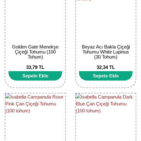
Girebolu Fidanı
Goji Berry Fidanı
Hünnap Fidanı
İncir Fidanı
Golden Gate Menekşe
Beyaz Acı Bakla Çiçeği
Çiçeği Tohumu (100
Tohumu White Lupinus
Kapari Gebre Otu Fidanı
Tohum)
(30 Tohum)
33,79 TL
32,34 TL
Kayısı Fidanı
Sepete Ekle
Sepete Ekle
Keçiboynuzu Fidanı
Kestane Fidanı
Kiraz Fidanı
Kivi Fidanı
Kızılcık Fidanı