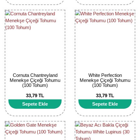
Bektaşi Üzümü Fidanı
Nostaljik Güller
Ters Lale Soğanı
Böğürtlen Fidanı
Peyzaj Gülleri
Yılbaşı Gülü Çiçeği
Ceviz Fidanı
Sarmaşık(Çardak) Gül Fidanları
Zambak Soğanı
Dut Fidanı
Elma Fidanı
Erik Fidanı
Cornuta Chantreyland
White Perfection
Menekşe Çiçeği Tohumu
Menekşe Çiçeği Tohumu
(100 Tohum)
(100 Tohum)
Feijoa Fidanı
33,79 TL
33,79 TL
Fidan Anaçları ve Aşı Kalemleri
Sepete Ekle
Sepete Ekle
Fındık Fidanı
Frenk Üzümü Fidanı