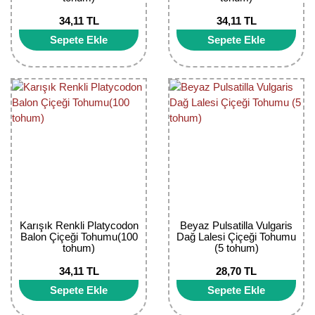
Nadir Çeşit Meyveler
34,11 TL
34,11 TL
Nar Fidanı
Sepete Ekle
Sepete Ekle
Narenciye Fidanları
Nektarin Fidanı
Papaya Fidanı
Pepino Fidanı
Pitaya Fidanı
Şeftali Fidanı
Karışık Renkli Platycodon
Beyaz Pulsatilla Vulgaris
Balon Çiçeği Tohumu(100
Dağ Lalesi Çiçeği Tohumu
tohum)
(5 tohum)
Trabzon Hurması Fidanı
34,11 TL
28,70 TL
Üzüm Fidanı
Sepete Ekle
Sepete Ekle
Vişne Fidanı