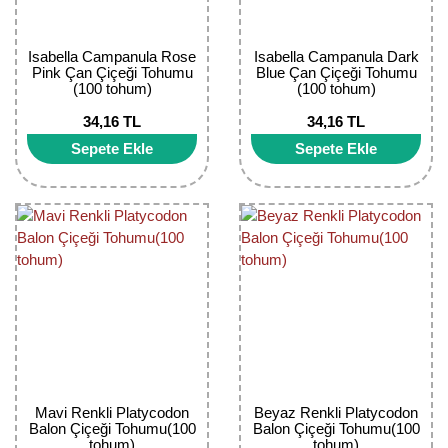
Kocayemiş Fidanı
Isabella Campanula Rose
Isabella Campanula Dark
Kuşburnu Fidanı
Pink Çan Çiçeği Tohumu
Blue Çan Çiçeği Tohumu
(100 tohum)
(100 tohum)
Liçi Fidanı
34,16 TL
34,16 TL
Sepete Ekle
Sepete Ekle
Longan Fidanı
Malta Eriği Fidanı
Mango Fidanı
Melez Meyveler
Murt Fidanı
Muşmula Fidanı
Mavi Renkli Platycodon
Beyaz Renkli Platycodon
Muz Fidanı
Balon Çiçeği Tohumu(100
Balon Çiçeği Tohumu(100
tohum)
tohum)