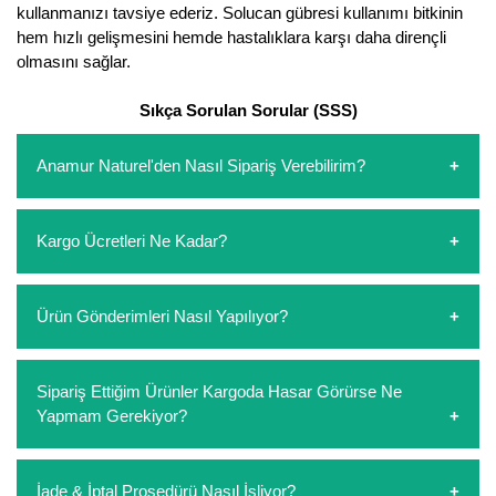
kullanmanızı tavsiye ederiz. Solucan gübresi kullanımı bitkinin
hem hızlı gelişmesini hemde hastalıklara karşı daha dirençli
olmasını sağlar.
Sıkça Sorulan Sorular (SSS)
Anamur Naturel'den Nasıl Sipariş Verebilirim?
https://www.anamurnaturel.com 'dan kendiniz sepetinizi
Kargo Ücretleri Ne Kadar?
oluşturarak,
iletişim
numaralarımızdan bizi arayarak veya
whatsapp hattımızdan bizlere isteklerinizi yazarak sipariş
verebilirsiniz. Sitemizden vereceğiniz siparişlerin
https://www.anamurnaturel.com 'da siz kargoyu dert
Ürün Gönderimleri Nasıl Yapılıyor?
ödemelerini sipariş verdikten sonra havale/eft veya sipariş
etmeyin diye 1500 lira ve üzerindeki siparişlerinizde
aşamasında kredi kartı ile yapabilirsiniz. Kapıda ödeme
kargoyu biz karşılıyoruz. 1500 Lira altında kalan
yoktur.
siparişlerinizde sepetinizdeki ürünleri hacimlerine göre bir
Sipariş verdiğiniz ürünler, özel tasarlanmış ambalajlar ile
Sipariş Ettiğim Ürünler Kargoda Hasar Görürse Ne
kargo ücreti ödeme aşamasında sepetinize eklenecektir.
paketlenip gönderim yapılmaktadır.
Yapmam Gerekiyor?
Koşulsuz müşteri memnuniyeti politikalarımız
İade & İptal Prosedürü Nasıl İşliyor?
çerçevesinde müşterilerimizi hiçbir zaman mağdur