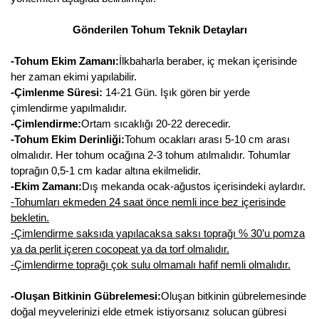
Gönderilen Tohum Teknik Detayları
-Tohum Ekim Zamanı:
İlkbaharla beraber, iç mekan içerisinde
her zaman ekimi yapılabilir.
-Çimlenme Süresi:
14-21 Gün. Işık gören bir yerde
çimlendirme yapılmalıdır.
-Çimlendirme:
Ortam sıcaklığı 20-22 derecedir.
-Tohum Ekim Derinliği:
Tohum ocakları arası 5-10 cm arası
olmalıdır. Her tohum ocağına 2-3 tohum atılmalıdır. Tohumlar
toprağın 0,5-1 cm kadar altına ekilmelidir.
-Ekim Zamanı:
Dış mekanda ocak-ağustos içerisindeki aylardır.
-Tohumları ekmeden 24 saat önce nemli ince bez içerisinde
bekletin.
-Çimlendirme saksıda yapılacaksa saksı toprağı % 30’u pomza
ya da perlit içeren cocopeat ya da torf olmalıdır.
-Çimlendirme toprağı çok sulu olmamalı hafif nemli olmalıdır.
-Oluşan Bitkinin Gübrelemesi:
Oluşan bitkinin gübrelemesinde
doğal meyvelerinizi elde etmek istiyorsanız solucan gübresi