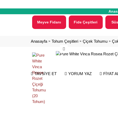
Anas
Meyve Fidanı
Fide Çeşitleri
Süs
Anasayfa
Tohum Çeşitleri
Çiçek Tohumu
Çok
TAVSİYE ET
YORUM YAZ
FİYAT 