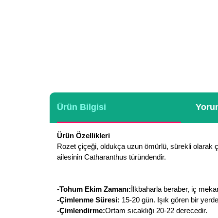
Ürün Bilgisi
Yorum
Ürün Özellikleri
Rozet çiçeği, oldukça uzun ömürlü, sürekli olarak ç
ailesinin Catharanthus türündendir.
-Tohum Ekim Zamanı:
İlkbaharla beraber, iç mekan
-Çimlenme Süresi:
15-20 gün. Işık gören bir yerd
-Çimlendirme:
Ortam sıcaklığı 20-22 derecedir.