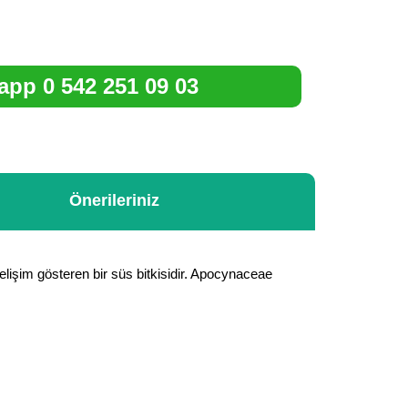
pp 0 542 251 09 03
Önerileriniz
elişim gösteren bir süs bitkisidir. Apocynaceae