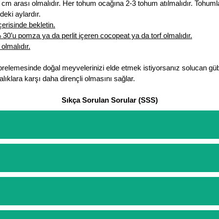
cm arası olmalıdır. Her tohum ocağına 2-3 tohum atılmalıdır. Tohumlar
eki aylardır.
erisinde bekletin.
0’u pomza ya da perlit içeren cocopeat ya da torf olmalıdır.
olmalıdır.
brelemesinde doğal meyvelerinizi elde etmek istiyorsanız solucan güb
lıklara karşı daha dirençli olmasını sağlar.
Sıkça Sorulan Sorular (SSS)
etinizi oluşturarak,
iletişim
numaralarımızdan bizi arayarak veya what
arişlerin ödemelerini sipariş verdikten sonra havale/eft veya sipariş a
rt etmeyin diye 1500 lira ve üzerindeki siparişlerinizde kargoyu biz k
ine göre bir kargo ücreti ödeme aşamasında sepetinize eklenecektir.
lajlar ile paketlenip gönderim yapılmaktadır.