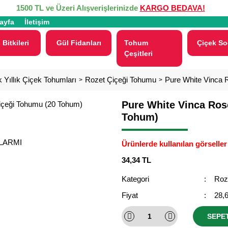
1500 TL ve Üzeri Alışverişlerinizde
KARGO BEDAVA!
ayfa
İletişim
 Bitkileri
Gül Fidanları
Tohum
Çiçek So
Çeşitleri
 Yıllık Çiçek Tohumları
Rozet Çiçeği Tohumu
Pure White Vinca 
Pure White Vinca Ros
Tohum)
ALARMI
Ürünlerde kullanılan görseller 
34,34 TL
Kategori
Roz
Fiyat
28,
SEPE