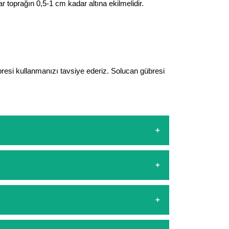
 toprağın 0,5-1 cm kadar altına ekilmelidir.
resi kullanmanızı tavsiye ederiz. Solucan gübresi
sapp hattımızdan bizlere isteklerinizi yazarak
şamasında kredi kartı ile yapabilirsiniz. Kapıda
arşılıyoruz. 1500 Lira altında kalan