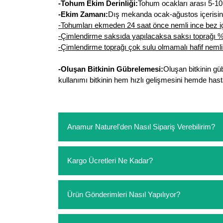
-Tohum Ekim Derinliği:
Tohum ocakları arası 5-10 
-Ekim Zamanı:
Dış mekanda ocak-ağustos içerisind
-Tohumları ekmeden 24 saat önce nemli ince bez iç
-Çimlendirme saksıda yapılacaksa saksı toprağı % 3
-Çimlendirme toprağı çok sulu olmamalı hafif nemli 
-Oluşan Bitkinin Gübrelemesi:
Oluşan bitkinin gü
kullanımı bitkinin hem hızlı gelişmesini hemde hasta
Anamur Naturel'den Nasıl Sipariş Verebilirim?
https://www.anamurnaturel.com 'dan kendiniz sep
Kargo Ücretleri Ne Kadar?
sipariş verebilirsiniz. Sitemizden vereceğiniz sip
ödeme yoktur.
https://www.anamurnaturel.com 'da siz kargoyu de
Ürün Gönderimleri Nasıl Yapılıyor?
siparişlerinizde sepetinizdeki ürünleri hacimler
Sipariş verdiğiniz ürünler, özel tasarlanmış amba