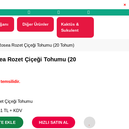
×
ğanı
Diğer Ürünler
Kaktüs &
Sukulent
Rosea Rozet Çiçeği Tohumu (20 Tohum)
ea Rozet Çiçeği Tohumu (20
temsilidir.
et Çiçeği Tohumu
61 TL + KDV
TE EKLE
HIZLI SATIN AL