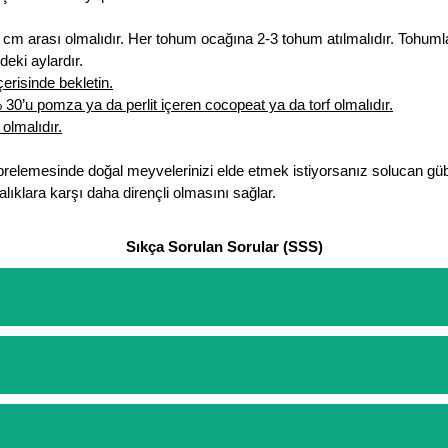
cm arası olmalıdır. Her tohum ocağına 2-3 tohum atılmalıdır. Tohumlar
eki aylardır.
erisinde bekletin.
0’u pomza ya da perlit içeren cocopeat ya da torf olmalıdır.
olmalıdır.
brelemesinde doğal meyvelerinizi elde etmek istiyorsanız solucan güb
lıklara karşı daha dirençli olmasını sağlar.
Sıkça Sorulan Sorular (SSS)
etinizi oluşturarak,
iletişim
numaralarımızdan bizi arayarak veya what
arişlerin ödemelerini sipariş verdikten sonra havale/eft veya sipariş a
rt etmeyin diye 1500 lira ve üzerindeki siparişlerinizde kargoyu biz k
ine göre bir kargo ücreti ödeme aşamasında sepetinize eklenecektir.