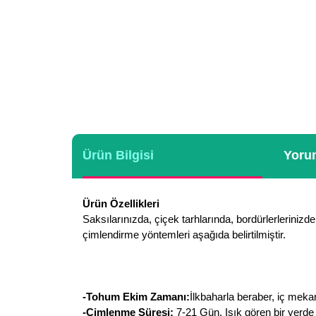
Ürün Bilgisi
Yorum
Ürün Özellikleri
Saksılarınızda, çiçek tarhlarında, bordürlerlerinizde 
çimlendirme yöntemleri aşağıda belirtilmiştir.
-Tohum Ekim Zamanı:
İlkbaharla beraber, iç mekan
-Çimlenme Süresi:
7-21 Gün. Işık gören bir yerde