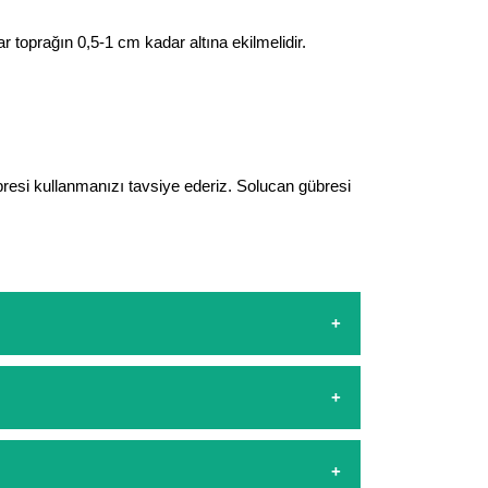
 toprağın 0,5-1 cm kadar altına ekilmelidir.
resi kullanmanızı tavsiye ederiz. Solucan gübresi
sapp hattımızdan bizlere isteklerinizi yazarak
şamasında kredi kartı ile yapabilirsiniz. Kapıda
arşılıyoruz. 1500 Lira altında kalan