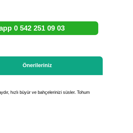
pp 0 542 251 09 03
Önerileriniz
laydır, hızlı büyür ve bahçelerinizi süsler. Tohum