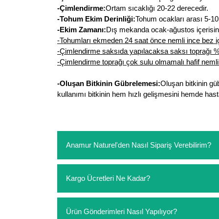
-Çimlendirme:
Ortam sıcaklığı 20-22 derecedir.
-Tohum Ekim Derinliği:
Tohum ocakları arası 5-10 
-Ekim Zamanı:
Dış mekanda ocak-ağustos içerisind
-Tohumları ekmeden 24 saat önce nemli ince bez iç
-Çimlendirme saksıda yapılacaksa saksı toprağı % 3
-Çimlendirme toprağı çok sulu olmamalı hafif nemli 
-Oluşan Bitkinin Gübrelemesi:
Oluşan bitkinin gü
kullanımı bitkinin hem hızlı gelişmesini hemde hasta
Anamur Naturel'den Nasıl Sipariş Verebilirim?
https://www.anamurnaturel.com 'dan kendiniz sep
Kargo Ücretleri Ne Kadar?
sipariş verebilirsiniz. Sitemizden vereceğiniz sip
ödeme yoktur.
https://www.anamurnaturel.com 'da siz kargoyu de
Ürün Gönderimleri Nasıl Yapılıyor?
siparişlerinizde sepetinizdeki ürünleri hacimler