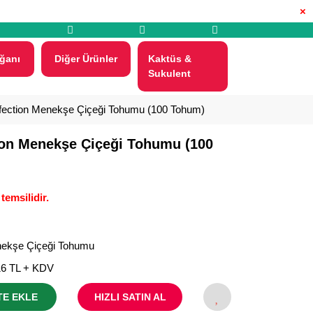
×
ğanı
Diğer Ürünler
Kaktüs &
Sukulent
rfection Menekşe Çiçeği Tohumu (100 Tohum)
ion Menekşe Çiçeği Tohumu (100
temsilidir.
ekşe Çiçeği Tohumu
16 TL + KDV
TE EKLE
HIZLI SATIN AL