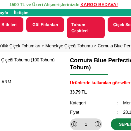
1500 TL ve Üzeri Alışverişlerinizde
KARGO BEDAVA!
ayfa
İletişim
 Bitkileri
Gül Fidanları
Tohum
Çiçek So
Çeşitleri
 Yıllık Çiçek Tohumları
Menekşe Çiçeği Tohumu
Cornuta Blue Pe
Cornuta Blue Perfect
Tohum)
ALARMI
Ürünlerde kullanılan görseller 
33,79 TL
Kategori
Men
Fiyat
28,
SEPE