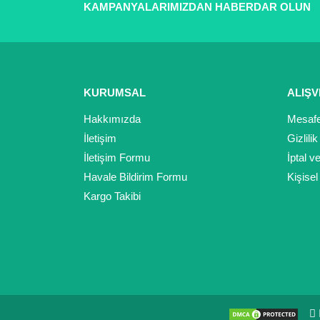
Ürün fiyatı diğer sitelerden daha pahalı.
KAMPANYALARIMIZDAN HABERDAR OLUN
Bu ürüne benzer farklı alternatifler olmalı.
KURUMSAL
ALIŞV
Hakkımızda
Mesafe
İletişim
Gizlili
İletişim Formu
İptal v
Havale Bildirim Formu
Kişisel
Kargo Takibi