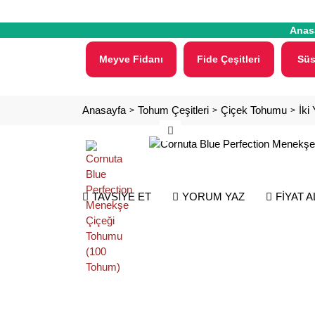
Anas
Meyve Fidanı
Fide Çeşitleri
Süs
Anasayfa
Tohum Çeşitleri
Çiçek Tohumu
İki
TAVSİYE ET
YORUM YAZ
FİYAT 