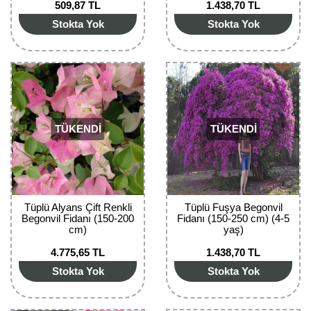
509,87 TL
1.438,70 TL
Bektaşi Üzümü Fidanı
Nostaljik Güller
Ters Lale Soğanı
Stokta Yok
Stokta Yok
Böğürtlen Fidanı
Peyzaj Gülleri
Yılbaşı Gülü Çiçeği
Ceviz Fidanı
Sarmaşık(Çardak) Gül Fidanları
Zambak Soğanı
Dut Fidanı
TÜKENDİ
TÜKENDİ
Elma Fidanı
Erik Fidanı
Feijoa Fidanı
Tüplü Alyans Çift Renkli
Tüplü Fuşya Begonvil
Begonvil Fidanı (150-200
Fidanı (150-250 cm) (4-5
Fidan Anaçları ve Aşı Kalemleri
cm)
yaş)
4.775,65 TL
1.438,70 TL
Fındık Fidanı
Stokta Yok
Stokta Yok
Frenk Üzümü Fidanı