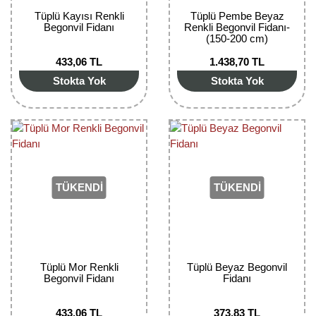
Nadir Çeşit Meyveler
Tüplü Kayısı Renkli
Tüplü Pembe Beyaz
Begonvil Fidanı
Renkli Begonvil Fidanı-
Nar Fidanı
(150-200 cm)
433,06 TL
1.438,70 TL
Narenciye Fidanları
Stokta Yok
Stokta Yok
Nektarin Fidanı
Papaya Fidanı
Pepino Fidanı
TÜKENDİ
TÜKENDİ
Pitaya Fidanı
Şeftali Fidanı
Trabzon Hurması Fidanı
Tüplü Mor Renkli
Tüplü Beyaz Begonvil
Begonvil Fidanı
Fidanı
Üzüm Fidanı
Vişne Fidanı
433,06 TL
373,83 TL