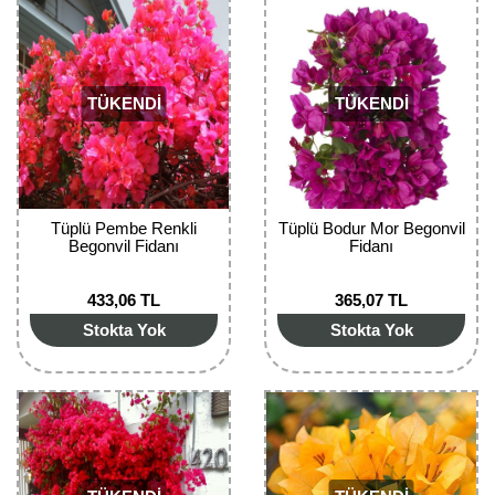
Girebolu Fidanı
Goji Berry Fidanı
Hünnap Fidanı
TÜKENDİ
TÜKENDİ
İncir Fidanı
Kapari Gebre Otu Fidanı
Tüplü Pembe Renkli
Tüplü Bodur Mor Begonvil
Kayısı Fidanı
Begonvil Fidanı
Fidanı
Keçiboynuzu Fidanı
433,06 TL
365,07 TL
Stokta Yok
Stokta Yok
Kestane Fidanı
Kiraz Fidanı
Kivi Fidanı
Kızılcık Fidanı