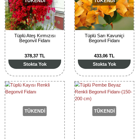
TÜKENDİ
TÜKENDİ
Kocayemiş Fidanı
Kuşburnu Fidanı
Liçi Fidanı
Tüplü Ateş Kırmızısı
Tüplü Sarı Kavuniçi
Begonvil Fidanı
Begonvil Fidanı
Longan Fidanı
378,37 TL
433,06 TL
Malta Eriği Fidanı
Stokta Yok
Stokta Yok
Mango Fidanı
Melez Meyveler
Murt Fidanı
TÜKENDİ
TÜKENDİ
Muşmula Fidanı
Muz Fidanı