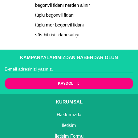
Ürün fiyatı diğer sitelerden daha pahalı.
begonvil fidanı nerden alınır
Bu ürüne benzer farklı alternatifler olmalı.
tüplü begonvil fidanı
tüplü mor begonvil fidanı
süs bitkisi fidanı satışı
Gönder
KAMPANYALARIMIZDAN HABERDAR OLUN
KAYDOL
KURUMSAL
Hakkımızda
İletişim
İletişim Formu