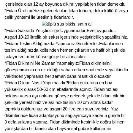
içerisinde olan 12 ay boyunca dikimi yapılabilen fidan demektir.
*Fidan Üretimi:Size gelecek olan fidan tohum, doku kültürü veya
çelik yöntemi ile üretilmiş fidanlardır.
*Fidan Saksıda Yetiştiriciliğe Uygunmudur:Evet uygundur.
Asgari 10-20 litrelik bir saksı içerisinde yetiştiricilik yapabilirsiniz.
*Fidanı Teslim Aldığınızda Yapmanız Gerekenler:Fidanlarınızı
teslim aldığınızda kolisinden hemen çıkartın ve hafif bir şekilde
sulayın ve mümkünse gölge bir alana alın.
*Fidan Dikimini Ne Zaman Yapmalıyız:Fidan dikimlerini
güneşlenmenin en ez olduğu sabah erken saatlerde veya ikindin
vaktinden yapmanız her zaman daha mantıklı olacaktır.
*Fidan Dikimi Nasıl Yapılmalıdır?Fidan çukurunu en boy
yükseklik olarak 50-60 cm ebatlarında açınız. Fidanınız aşı
noktası varsa aşı noktası güneye gelecek şekilde fidanı dik bir
şekilde yerleştiriniz ve aşı noktasının 10 cm altına kadar
toprakla doldurunuz ve asgari 20 litre can suyu veriniz. Yaz
dikimlerinde fidan adaptasyonu sağlayıncaya kadar 5 günde bir
3 defa sulama yapınız. Fidan dikiminde kesinlikle doğru bilinen
yanlışlardan bir tanesi olan hayvansal gübre kullanımını