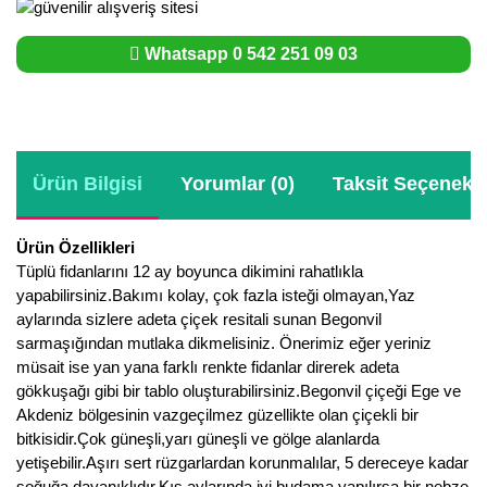
Whatsapp 0 542 251 09 03
Ürün Bilgisi
Yorumlar (0)
Taksit Seçenekle
Ürün Özellikleri
Tüplü fidanlarını 12 ay boyunca dikimini rahatlıkla
yapabilirsiniz.Bakımı kolay, çok fazla isteği olmayan,Yaz
aylarında sizlere adeta çiçek resitali sunan Begonvil
sarmaşığından mutlaka dikmelisiniz. Önerimiz eğer yeriniz
müsait ise yan yana farklı renkte fidanlar direrek adeta
gökkuşağı gibi bir tablo oluşturabilirsiniz.Begonvil çiçeği Ege ve
Akdeniz bölgesinin vazgeçilmez güzellikte olan çiçekli bir
bitkisidir.Çok güneşli,yarı güneşli ve gölge alanlarda
yetişebilir.Aşırı sert rüzgarlardan korunmalılar, 5 dereceye kadar
soğuğa dayanıklıdır.Kış aylarında iyi budama yapılırsa bir nebze