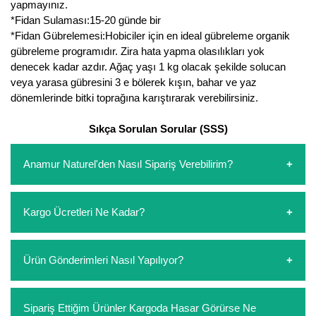
yapmayınız.
*Fidan Sulaması:15-20 günde bir
*Fidan Gübrelemesi:Hobiciler için en ideal gübreleme organik
gübreleme programıdır. Zira hata yapma olasılıkları yok
denecek kadar azdır. Ağaç yaşı 1 kg olacak şekilde solucan
veya yarasa gübresini 3 e bölerek kışın, bahar ve yaz
dönemlerinde bitki toprağına karıştırarak verebilirsiniz.
Sıkça Sorulan Sorular (SSS)
Anamur Naturel'den Nasıl Sipariş Verebilirim?
https://www.anamurnaturel.com 'dan kendiniz sepetinizi
Kargo Ücretleri Ne Kadar?
oluşturarak,
iletişim
numaralarımızdan bizi arayarak veya
whatsapp hattımızdan bizlere isteklerinizi yazarak sipariş
verebilirsiniz. Sitemizden vereceğiniz siparişlerin
https://www.anamurnaturel.com 'da siz kargoyu dert
Ürün Gönderimleri Nasıl Yapılıyor?
ödemelerini sipariş verdikten sonra havale/eft veya sipariş
etmeyin diye 1500 lira ve üzerindeki siparişlerinizde
aşamasında kredi kartı ile yapabilirsiniz. Kapıda ödeme
kargoyu biz karşılıyoruz. 1500 Lira altında kalan
yoktur.
siparişlerinizde sepetinizdeki ürünleri hacimlerine göre bir
Sipariş verdiğiniz ürünler, özel tasarlanmış ambalajlar ile
Sipariş Ettiğim Ürünler Kargoda Hasar Görürse Ne
kargo ücreti ödeme aşamasında sepetinize eklenecektir.
paketlenip gönderim yapılmaktadır.