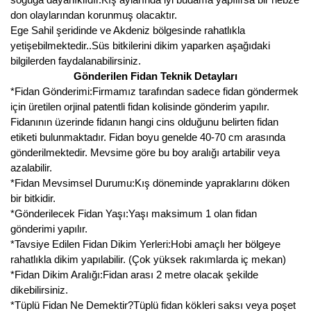
don olaylarından korunmuş olacaktır.
Ege Sahil şeridinde ve Akdeniz bölgesinde rahatlıkla
yetişebilmektedir..Süs bitkilerini dikim yaparken aşağıdaki
bilgilerden faydalanabilirsiniz.
Gönderilen Fidan Teknik Detayları
*Fidan Gönderimi:Firmamız tarafından sadece fidan göndermek
için üretilen orjinal patentli fidan kolisinde gönderim yapılır.
Fidanının üzerinde fidanın hangi cins olduğunu belirten fidan
etiketi bulunmaktadır. Fidan boyu genelde 40-70 cm arasında
gönderilmektedir. Mevsime göre bu boy aralığı artabilir veya
azalabilir.
*Fidan Mevsimsel Durumu:Kış döneminde yapraklarını döken
bir bitkidir.
*Gönderilecek Fidan Yaşı:Yaşı maksimum 1 olan fidan
gönderimi yapılır.
*Tavsiye Edilen Fidan Dikim Yerleri:Hobi amaçlı her bölgeye
rahatlıkla dikim yapılabilir. (Çok yüksek rakımlarda iç mekan)
*Fidan Dikim Aralığı:Fidan arası 2 metre olacak şekilde
dikebilirsiniz.
*Tüplü Fidan Ne Demektir?Tüplü fidan kökleri saksı veya poşet