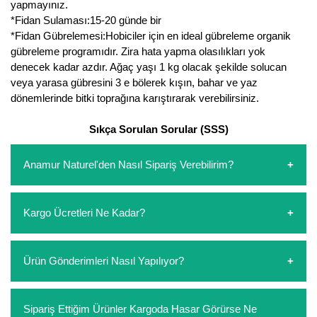
yapmayınız.
*Fidan Sulaması:15-20 günde bir
*Fidan Gübrelemesi:Hobiciler için en ideal gübreleme organik
gübreleme programıdır. Zira hata yapma olasılıkları yok
denecek kadar azdır. Ağaç yaşı 1 kg olacak şekilde solucan
veya yarasa gübresini 3 e bölerek kışın, bahar ve yaz
dönemlerinde bitki toprağına karıştırarak verebilirsiniz.
Sıkça Sorulan Sorular (SSS)
Anamur Naturel'den Nasıl Sipariş Verebilirim?
https://www.anamurnaturel.com 'dan kendiniz sepetinizi
Kargo Ücretleri Ne Kadar?
oluşturarak,
iletişim
numaralarımızdan bizi arayarak veya
whatsapp hattımızdan bizlere isteklerinizi yazarak sipariş
verebilirsiniz. Sitemizden vereceğiniz siparişlerin
https://www.anamurnaturel.com 'da siz kargoyu dert
Ürün Gönderimleri Nasıl Yapılıyor?
ödemelerini sipariş verdikten sonra havale/eft veya sipariş
etmeyin diye 1500 lira ve üzerindeki siparişlerinizde
aşamasında kredi kartı ile yapabilirsiniz. Kapıda ödeme
kargoyu biz karşılıyoruz. 1500 Lira altında kalan
yoktur.
siparişlerinizde sepetinizdeki ürünleri hacimlerine göre bir
Sipariş verdiğiniz ürünler, özel tasarlanmış ambalajlar ile
Sipariş Ettiğim Ürünler Kargoda Hasar Görürse Ne
kargo ücreti ödeme aşamasında sepetinize eklenecektir.
paketlenip gönderim yapılmaktadır.