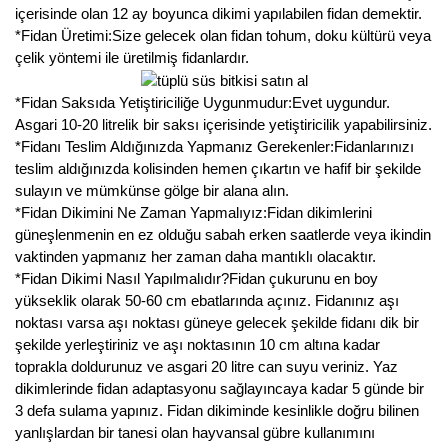
içerisinde olan 12 ay boyunca dikimi yapılabilen fidan demektir.
*Fidan Üretimi:Size gelecek olan fidan tohum, doku kültürü veya
çelik yöntemi ile üretilmiş fidanlardır.
*Fidan Saksıda Yetiştiriciliğe Uygunmudur:Evet uygundur.
Asgari 10-20 litrelik bir saksı içerisinde yetiştiricilik yapabilirsiniz.
*Fidanı Teslim Aldığınızda Yapmanız Gerekenler:Fidanlarınızı
teslim aldığınızda kolisinden hemen çıkartın ve hafif bir şekilde
sulayın ve mümkünse gölge bir alana alın.
*Fidan Dikimini Ne Zaman Yapmalıyız:Fidan dikimlerini
güneşlenmenin en ez olduğu sabah erken saatlerde veya ikindin
vaktinden yapmanız her zaman daha mantıklı olacaktır.
*Fidan Dikimi Nasıl Yapılmalıdır?Fidan çukurunu en boy
yükseklik olarak 50-60 cm ebatlarında açınız. Fidanınız aşı
noktası varsa aşı noktası güneye gelecek şekilde fidanı dik bir
şekilde yerleştiriniz ve aşı noktasının 10 cm altına kadar
toprakla doldurunuz ve asgari 20 litre can suyu veriniz. Yaz
dikimlerinde fidan adaptasyonu sağlayıncaya kadar 5 günde bir
3 defa sulama yapınız. Fidan dikiminde kesinlikle doğru bilinen
yanlışlardan bir tanesi olan hayvansal gübre kullanımını