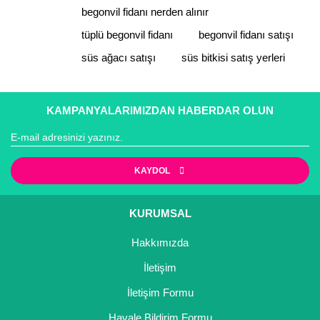
Ürün fiyatı diğer sitelerden daha pahalı.
begonvil fidanı nerden alınır
Bu ürüne benzer farklı alternatifler olmalı.
tüplü begonvil fidanı
begonvil fidanı satışı
süs ağacı satışı
süs bitkisi satış yerleri
KAMPANYALARIMIZDAN HABERDAR OLUN
Gönder
KAYDOL
KURUMSAL
Hakkımızda
İletişim
İletişim Formu
Havale Bildirim Formu