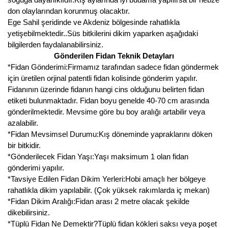
don olaylarından korunmuş olacaktır.
Ege Sahil şeridinde ve Akdeniz bölgesinde rahatlıkla
yetişebilmektedir..Süs bitkilerini dikim yaparken aşağıdaki
bilgilerden faydalanabilirsiniz.
Gönderilen Fidan Teknik Detayları
*Fidan Gönderimi:Firmamız tarafından sadece fidan göndermek
için üretilen orjinal patentli fidan kolisinde gönderim yapılır.
Fidanının üzerinde fidanın hangi cins olduğunu belirten fidan
etiketi bulunmaktadır. Fidan boyu genelde 40-70 cm arasında
gönderilmektedir. Mevsime göre bu boy aralığı artabilir veya
azalabilir.
*Fidan Mevsimsel Durumu:Kış döneminde yapraklarını döken
bir bitkidir.
*Gönderilecek Fidan Yaşı:Yaşı maksimum 1 olan fidan
gönderimi yapılır.
*Tavsiye Edilen Fidan Dikim Yerleri:Hobi amaçlı her bölgeye
rahatlıkla dikim yapılabilir. (Çok yüksek rakımlarda iç mekan)
*Fidan Dikim Aralığı:Fidan arası 2 metre olacak şekilde
dikebilirsiniz.
*Tüplü Fidan Ne Demektir?Tüplü fidan kökleri saksı veya poşet