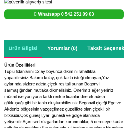
Whatsapp 0 542 251 09 03
Ürün Bilgisi
Yorumlar (0)
Taksit Seçenekle
Ürün Özellikleri
Tüplü fidanlarını 12 ay boyunca dikimini rahatlıkla
yapabilirsiniz.Bakımı kolay, çok fazla isteği olmayan,Yaz
aylarında sizlere adeta çiçek resitali sunan Begonvil
sarmaşığından mutlaka dikmelisiniz. Önerimiz eğer yeriniz
müsait ise yan yana farklı renkte fidanlar direrek adeta
gökkuşağı gibi bir tablo oluşturabilirsiniz.Begonvil çiçeği Ege ve
Akdeniz bölgesinin vazgeçilmez güzellikte olan çiçekli bir
bitkisidir.Çok güneşli,yarı güneşli ve gölge alanlarda
yetişebilir.Aşırı sert rüzgarlardan korunmalılar, 5 dereceye kadar
soğuğa dayanıklıdır.Kış aylarında iyi budama yapılırsa bir nebze