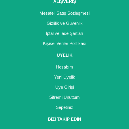
Girebolu Fidanı
ALIŞVERİŞ
Goji Berry Fidanı
Mesafeli Satış Sözleşmesi
Gizlilik ve Güvenlik
Hünnap Fidanı
İptal ve İade Şartları
İncir Fidanı
Kişisel Veriler Politikası
Kapari Gebre Otu Fidanı
ÜYELİK
Kayısı Fidanı
Hesabım
Keçiboynuzu Fidanı
Yeni Üyelik
Üye Girişi
Kestane Fidanı
Şifremi Unuttum
Kiraz Fidanı
Sepetiniz
Kivi Fidanı
BİZİ TAKİP EDİN
Kızılcık Fidanı