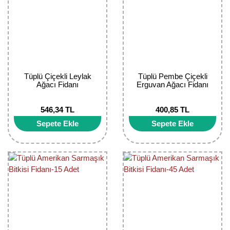
Girebolu Fidanı
Goji Berry Fidanı
Hünnap Fidanı
İncir Fidanı
Tüplü Çiçekli Leylak
Tüplü Pembe Çiçekli
Ağacı Fidanı
Erguvan Ağacı Fidanı
Kapari Gebre Otu Fidanı
546,34 TL
400,85 TL
Kayısı Fidanı
Sepete Ekle
Sepete Ekle
Keçiboynuzu Fidanı
Kestane Fidanı
Kiraz Fidanı
Kivi Fidanı
Kızılcık Fidanı