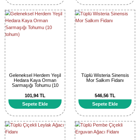
Bektaşi Üzümü Fidanı
Nostaljik Güller
Ters Lale Soğanı
Böğürtlen Fidanı
Peyzaj Gülleri
Yılbaşı Gülü Çiçeği
Ceviz Fidanı
Sarmaşık(Çardak) Gül Fidanları
Zambak Soğanı
Dut Fidanı
Elma Fidanı
Erik Fidanı
Geleneksel Herdem Yeşil
Tüplü Wisteria Sinensis
Hedara Kaya Orman
Mor Salkım Fidanı
Sarmaşığı Tohumu (10
Feijoa Fidanı
tohum)
101,94 TL
546,56 TL
Fidan Anaçları ve Aşı Kalemleri
Sepete Ekle
Sepete Ekle
Fındık Fidanı
Frenk Üzümü Fidanı