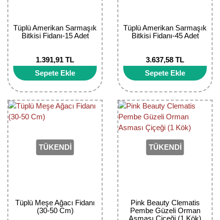
Kocayemiş Fidanı
Tüplü Amerikan Sarmaşık
Tüplü Amerikan Sarmaşık
Kuşburnu Fidanı
Bitkisi Fidanı-15 Adet
Bitkisi Fidanı-45 Adet
Liçi Fidanı
1.391,91 TL
3.637,58 TL
Sepete Ekle
Sepete Ekle
Longan Fidanı
Malta Eriği Fidanı
Mango Fidanı
Melez Meyveler
TÜKENDİ
TÜKENDİ
Murt Fidanı
Muşmula Fidanı
Tüplü Meşe Ağacı Fidanı
Pink Beauty Clematis
Muz Fidanı
(30-50 Cm)
Pembe Güzeli Orman
Asması Çiçeği (1 Kök)