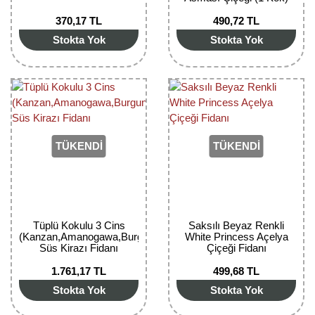
Nadir Çeşit Meyveler
370,17 TL
490,72 TL
Nar Fidanı
Stokta Yok
Stokta Yok
Narenciye Fidanları
Nektarin Fidanı
Papaya Fidanı
TÜKENDİ
TÜKENDİ
Pepino Fidanı
Pitaya Fidanı
Şeftali Fidanı
Tüplü Kokulu 3 Cins
Saksılı Beyaz Renkli
(Kanzan,Amanogawa,Burgundy)
White Princess Açelya
Süs Kirazı Fidanı
Çiçeği Fidanı
Trabzon Hurması Fidanı
1.761,17 TL
499,68 TL
Üzüm Fidanı
Stokta Yok
Stokta Yok
Vişne Fidanı