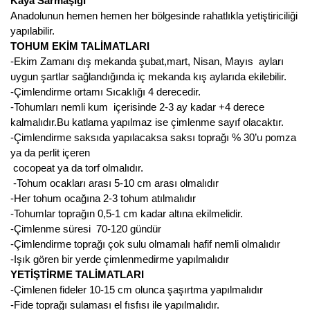
Kaya Sarmaşığı
Girebolu Fidanı
Anadolunun hemen hemen her bölgesinde rahatlıkla yetiştiriciliği
yapılabilir.
Goji Berry Fidanı
TOHUM EKİM TALİMATLARI
Hünnap Fidanı
-Ekim Zamanı dış mekanda şubat,mart, Nisan, Mayıs ayları
uygun şartlar sağlandığında iç mekanda kış aylarıda ekilebilir.
İncir Fidanı
-Çimlendirme ortamı Sıcaklığı 4 derecedir.
-Tohumları nemli kum içerisinde 2-3 ay kadar +4 derece
Kapari Gebre Otu Fidanı
kalmalıdır.Bu katlama yapılmaz ise çimlenme sayıf olacaktır.
-Çimlendirme saksıda yapılacaksa saksı toprağı % 30’u pomza
Kayısı Fidanı
ya da perlit içeren
cocopeat ya da torf olmalıdır.
Keçiboynuzu Fidanı
-Tohum ocakları arası 5-10 cm arası olmalıdır
-Her tohum ocağına 2-3 tohum atılmalıdır
Kestane Fidanı
-Tohumlar toprağın 0,5-1 cm kadar altına ekilmelidir.
-Çimlenme süresi 70-120 gündür
Kiraz Fidanı
-Çimlendirme toprağı çok sulu olmamalı hafif nemli olmalıdır
-Işık gören bir yerde çimlenmedirme yapılmalıdır
Kivi Fidanı
YETİŞTİRME TALİMATLARI
-Çimlenen fideler 10-15 cm olunca şaşırtma yapılmalıdır
Kızılcık Fidanı
-Fide toprağı sulaması el fısfısı ile yapılmalıdır.