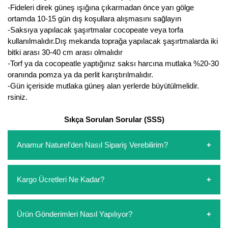
-Fideleri direk güneş ışığına çıkarmadan önce yarı gölge
Kocayemiş Fidanı
ortamda 10-15 gün dış koşullara alışmasını sağlayın
-Saksıya yapılacak şaşırtmalar cocopeate veya torfa
Kuşburnu Fidanı
kullanılmalıdır.Dış mekanda toprağa yapılacak şaşırtmalarda iki
bitki arası 30-40 cm arası olmalıdır
Liçi Fidanı
-Torf ya da cocopeatle yaptığınız saksı harcına mutlaka %20-30
oranında pomza ya da perlit karıştırılmalıdır.
Longan Fidanı
-Gün içeriside mutlaka güneş alan yerlerde büyütülmelidir.
rsiniz.
Malta Eriği Fidanı
Sıkça Sorulan Sorular (SSS)
Mango Fidanı
Anamur Naturel'den Nasıl Sipariş Verebilirim?
Melez Meyveler
Murt Fidanı
https://www.anamurnaturel.com 'dan kendiniz sepetinizi
Kargo Ücretleri Ne Kadar?
oluşturarak,
iletişim
numaralarımızdan bizi arayarak veya
Muşmula Fidanı
whatsapp hattımızdan bizlere isteklerinizi yazarak sipariş
verebilirsiniz. Sitemizden vereceğiniz siparişlerin
https://www.anamurnaturel.com 'da siz kargoyu dert
Muz Fidanı
Ürün Gönderimleri Nasıl Yapılıyor?
ödemelerini sipariş verdikten sonra havale/eft veya sipariş
etmeyin diye 1500 lira ve üzerindeki siparişlerinizde
aşamasında kredi kartı ile yapabilirsiniz. Kapıda ödeme
kargoyu biz karşılıyoruz. 1500 Lira altında kalan