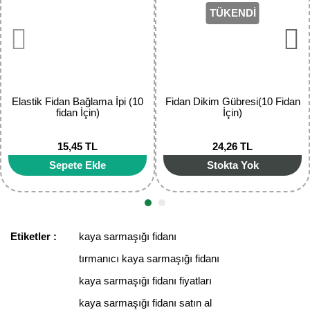
Ürün açıklamasında eksik bilgiler bulunuyor.
TÜKENDİ
Ürün bilgilerinde hatalar bulunuyor.
Yaban Mersini Fidanı
Ürün fiyatı diğer sitelerden daha pahalı.
Zeytin Fidanı
Bu ürüne benzer farklı alternatifler olmalı.
Elastik Fidan Bağlama İpi (10
Fidan Dikim Gübresi(10 Fidan
fidan İçin)
İçin)
15,45 TL
24,26 TL
Gönder
Sepete Ekle
Stokta Yok
Etiketler :
kaya sarmaşığı fidanı
tırmanıcı kaya sarmaşığı fidanı
kaya sarmaşığı fidanı fiyatları
kaya sarmaşığı fidanı satın al