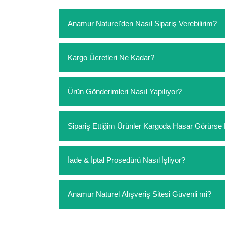
Anamur Naturel'den Nasıl Sipariş Verebilirim?
https://www.anamurnaturel.com 'dan kendiniz sep
Kargo Ücretleri Ne Kadar?
sipariş verebilirsiniz. Sitemizden vereceğiniz sip
ödeme yoktur.
https://www.anamurnaturel.com 'da siz kargoyu de
Ürün Gönderimleri Nasıl Yapılıyor?
siparişlerinizde sepetinizdeki ürünleri hacimler
Sipariş verdiğiniz ürünler, özel tasarlanmış amba
Sipariş Ettiğim Ürünler Kargoda Hasar Görür
Koşulsuz müşteri memnuniyeti politikalarımız 
İade & İptal Prosedürü Nasıl İşliyor?
hasar görmüş ise hemen bizimle iletişime geçerek
Siparişiniz elinize ulaştığında herhangi bir sebe
Anamur Naturel Alışveriş Sitesi Güvenli mi?
değişim istediğiniz ürünleri kullanmayınız. Kull
seçenekleri uygulanır.
Sitemizde yaptığınız tüm işlemler 256 bit güvenlik