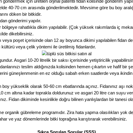
öndermek için üretilen orjinal patentli fidan kolisinde gönderim yapıl
nelde 40-70 cm arasında gönderilmektedir. Mevsime göre bu boy aralığı a
ı döken bir bitkidir.
an gönderimi yapılır.
 bölgeye rahatlıkla dikim yapılabilir. (Çok yüksek rakımlarda iç meka
lde dikebilirsiniz.
 veya poşet içerisinde olan 12 ay boyunca dikimi yapılabilen fidan de
ültürü veya çelik yöntemi ile üretilmiş fidanlardır.
r. Asgari 10-20 litrelik bir saksı içerisinde yetiştiricilik yapabilirsin
nlarınızı teslim aldığınızda kolisinden hemen çıkartın ve hafif bir ş
erini güneşlenmenin en ez olduğu sabah erken saatlerde veya ikindi
 boy yükseklik olarak 50-60 cm ebatlarında açınız. Fidanınız aşı no
ın 10 cm altına kadar toprakla doldurunuz ve asgari 20 litre can suyu v
ız. Fidan dikiminde kesinlikle doğru bilinen yanlışlardan bir tanesi 
me organik gübreleme programıdır. Zira hata yapma olasılıkları yok d
har ve yaz dönemlerinde bitki toprağına karıştırarak verebilirsiniz.
Sıkça Sorulan Sorular (SSS)