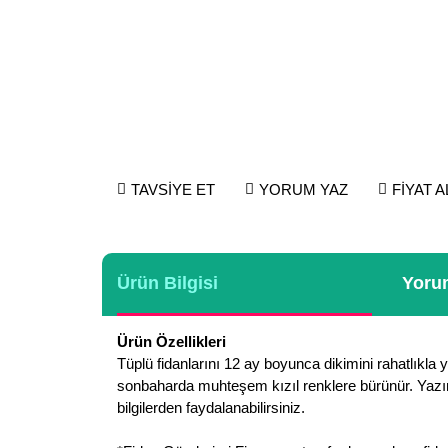
TAVSİYE ET
YORUM YAZ
FİYAT 
Ürün Bilgisi
Yorum
Ürün Özellikleri
Tüplü fidanlarını 12 ay boyunca dikimini rahatlıkla 
sonbaharda muhteşem kızıl renklere bürünür. Yazı
bilgilerden faydalanabilirsiniz.