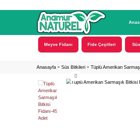
Anas
Meyve Fidanı
Fide Çeşitleri
Süs
Anasayfa
Süs Bitkileri
Tüplü Amerikan Sarmaşık