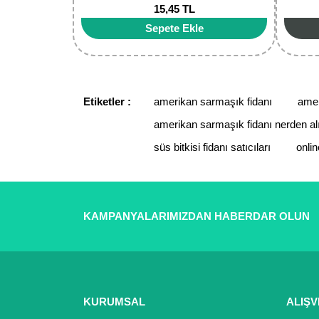
15,45 TL
Sepete Ekle
Etiketler :
amerikan sarmaşık fidanı
amer
amerikan sarmaşık fidanı nerden alı
süs bitkisi fidanı satıcıları
onlin
KAMPANYALARIMIZDAN HABERDAR OLUN
KURUMSAL
ALIŞV