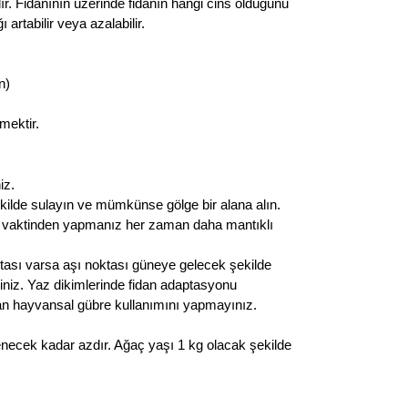
ır. Fidanının üzerinde fidanın hangi cins olduğunu
rtabilir veya azalabilir.
n)
mektir.
iz.
ekilde sulayın ve mümkünse gölge bir alana alın.
n vaktinden yapmanız her zaman daha mantıklı
ktası varsa aşı noktası güneye gelecek şekilde
eriniz. Yaz dikimlerinde fidan adaptasyonu
olan hayvansal gübre kullanımını yapmayınız.
enecek kadar azdır. Ağaç yaşı 1 kg olacak şekilde