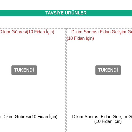
ıt altında ve yürürlükteki kanun ve esaslara tam uyumlu bir şekilde faal
da ve diğer konularda yetersiz gördüğünüz noktaları öneri formunu kulla
TAVSİYE ÜRÜNLER
Bu ürüne ilk yorumu siz yapın!
Yorum Yaz
TÜKENDİ
TÜKENDİ
Gönder
n Dikim Gübresi(10 Fidan İçin)
Dikim Sonrası Fidan Gelişim G
(10 Fidan İçin)