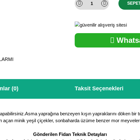
SEPE
Whatsa
ALARMI
lar (0)
Taksit Seçenekleri
yapabilirsiniz.Asma yaprağına benzeyen kışın yapraklarını döken bir tırm
n açan minik yeşil çiçekler, sonbaharda üzüme benzer mor meyvelere 
Gönderilen Fidan Teknik Detayları