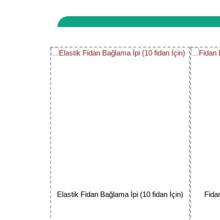
vergi dairesine bağlı, tüm ticari faaliyetleri kay
Bu ürünün fiyat bilgisi, resim, ürün açıklamaların
Görüş ve önerileriniz için teşekkür ederiz.
Ürün resmi kalitesiz, bozuk veya görüntülenemiyor.
Ürün açıklamasında eksik bilgiler bulunuyor.
Ürün bilgilerinde hatalar bulunuyor.
Ürün fiyatı diğer sitelerden daha pahalı.
Bu ürüne benzer farklı alternatifler olmalı.
Elastik Fidan Bağlama İpi (10 fidan İçin)
Fida