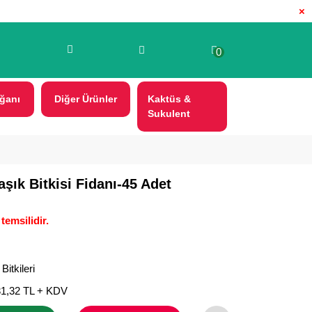
×
0
ğanı
Diğer Ürünler
Kaktüs &
Sukulent
ık Bitkisi Fidanı-45 Adet
temsilidir.
Bitkileri
31,32 TL + KDV