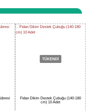
iyet göstermektedir.
narak tarafımıza iletebilirsiniz.
TÜKENDİ
übresi
Fidan Dikim Destek Çubuğu (140-180
cm) 10 Adet