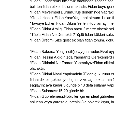
*Fidan Gönderimi:Firmamız tarafından sadece fidan g
belirten fidan etiketi bulunmaktadır. Fidan boyu ge
*Fidan Mevsimsel Durumu:Kış döneminde yaprakların
*Gönderilecek Fidan Yaşı:Yaşı maksimum 1 olan fid
*Tavsiye Edilen Fidan Dikim Yerleri:Hobi amaçlı her
*Fidan Dikim Aralığı:Fidan arası 2 metre olacak şeki
*Tüplü Fidan Ne Demektir?Tüplü fidan kökleri saksı
*Fidan Üretimi:Size gelecek olan fidan tohum, doku k
*Fidan Saksıda Yetiştiriciliğe Uygunmudur:Evet uygundu
*Fidanı Teslim Aldığınızda Yapmanız Gerekenler:Fida
*Fidan Dikimini Ne Zaman Yapmalıyız:Fidan dikiml
olacaktır.
*Fidan Dikimi Nasıl Yapılmalıdır?Fidan çukurunu en
fidanı dik bir şekilde yerleştiriniz ve aşı noktasın
sağlayıncaya kadar 5 günde bir 3 defa sulama yapın
*Fidan Sulaması:15-20 günde bir
*Fidan Gübrelemesi:Hobiciler için en ideal gübrele
solucan veya yarasa gübresini 3 e bölerek kışın, ba