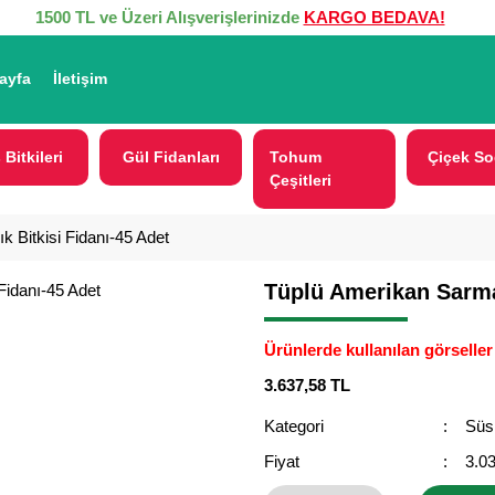
1500 TL ve Üzeri Alışverişlerinizde
KARGO BEDAVA!
ayfa
İletişim
 Bitkileri
Gül Fidanları
Tohum
Çiçek So
Çeşitleri
 Bitkisi Fidanı-45 Adet
Tüplü Amerikan Sarmaş
Ürünlerde kullanılan görseller 
3.637,58 TL
Kategori
Süs 
Fiyat
3.0