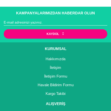
Girebolu Fidanı
Goji Berry Fidanı
KAMPANYALARIMIZDAN HABERDAR OLUN
Hünnap Fidanı
İncir Fidanı
KAYDOL
Kapari Gebre Otu Fidanı
KURUMSAL
Kayısı Fidanı
Hakkımızda
Keçiboynuzu Fidanı
İletişim
Kestane Fidanı
İletişim Formu
Havale Bildirim Formu
Kiraz Fidanı
Kargo Takibi
Kivi Fidanı
ALIŞVERİŞ
Kızılcık Fidanı