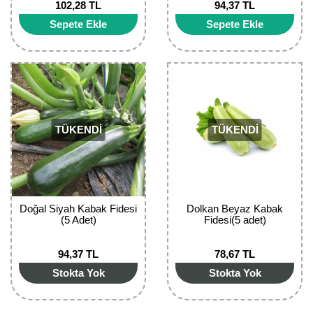
102,28 TL
94,37 TL
Bektaşi Üzümü Fidanı
Nostaljik Güller
Ters Lale Soğanı
Sepete Ekle
Sepete Ekle
Böğürtlen Fidanı
Peyzaj Gülleri
Yılbaşı Gülü Çiçeği
Ceviz Fidanı
Sarmaşık(Çardak) Gül Fidanları
Zambak Soğanı
Dut Fidanı
TÜKENDİ
TÜKENDİ
Elma Fidanı
Erik Fidanı
Feijoa Fidanı
Doğal Siyah Kabak Fidesi
Dolkan Beyaz Kabak
(5 Adet)
Fidesi(5 adet)
Fidan Anaçları ve Aşı Kalemleri
94,37 TL
78,67 TL
Fındık Fidanı
Stokta Yok
Stokta Yok
Frenk Üzümü Fidanı