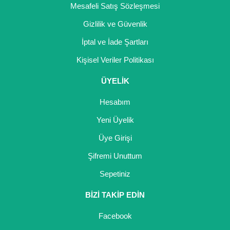
Mesafeli Satış Sözleşmesi
Kocayemiş Fidanı
Gizlilik ve Güvenlik
Kuşburnu Fidanı
İptal ve İade Şartları
Liçi Fidanı
Kişisel Veriler Politikası
Longan Fidanı
ÜYELİK
Hesabım
Malta Eriği Fidanı
Yeni Üyelik
Mango Fidanı
Üye Girişi
Melez Meyveler
Şifremi Unuttum
Murt Fidanı
Sepetiniz
Muşmula Fidanı
BİZİ TAKİP EDİN
Muz Fidanı
Facebook