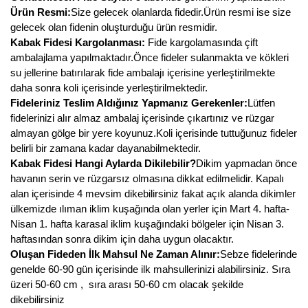
Ürün Resmi:
Size gelecek olanlarda fidedir.Ürün resmi ise size
gelecek olan fidenin oluşturduğu ürün resmidir.
Kabak Fidesi Kargolanması:
Fide kargolamasında çift
ambalajlama yapılmaktadır.Önce fideler sulanmakta ve kökleri
su jellerine batırılarak fide ambalajı içerisine yerleştirilmekte
daha sonra koli içerisinde yerleştirilmektedir.
Fideleriniz Teslim Aldığınız Yapmanız Gerekenler:
Lütfen
fidelerinizi alır almaz ambalaj içerisinde çıkartınız ve rüzgar
almayan gölge bir yere koyunuz.Koli içerisinde tuttuğunuz fideler
belirli bir zamana kadar dayanabilmektedir.
Kabak Fidesi Hangi Aylarda Dikilebilir?
Dikim yapmadan önce
havanın serin ve rüzgarsız olmasına dikkat edilmelidir. Kapalı
alan içerisinde 4 mevsim dikebilirsiniz fakat açık alanda dikimler
ülkemizde ılıman iklim kuşağında olan yerler için Mart 4. hafta-
Nisan 1. hafta karasal iklim kuşağındaki bölgeler için Nisan 3.
haftasından sonra dikim için daha uygun olacaktır.
Oluşan Fideden İlk Mahsul Ne Zaman Alınır:
Sebze fidelerinde
genelde 60-90 gün içerisinde ilk mahsullerinizi alabilirsiniz. Sıra
üzeri 50-60 cm , sıra arası 50-60 cm olacak şekilde
dikebilirsiniz