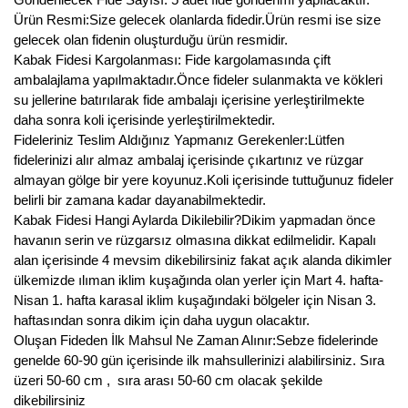
Ürün Resmi:Size gelecek olanlarda fidedir.Ürün resmi ise size
gelecek olan fidenin oluşturduğu ürün resmidir.
Kabak Fidesi Kargolanması: Fide kargolamasında çift
ambalajlama yapılmaktadır.Önce fideler sulanmakta ve kökleri
su jellerine batırılarak fide ambalajı içerisine yerleştirilmekte
daha sonra koli içerisinde yerleştirilmektedir.
Fideleriniz Teslim Aldığınız Yapmanız Gerekenler:Lütfen
fidelerinizi alır almaz ambalaj içerisinde çıkartınız ve rüzgar
almayan gölge bir yere koyunuz.Koli içerisinde tuttuğunuz fideler
belirli bir zamana kadar dayanabilmektedir.
Kabak Fidesi Hangi Aylarda Dikilebilir?Dikim yapmadan önce
havanın serin ve rüzgarsız olmasına dikkat edilmelidir. Kapalı
alan içerisinde 4 mevsim dikebilirsiniz fakat açık alanda dikimler
ülkemizde ılıman iklim kuşağında olan yerler için Mart 4. hafta-
Nisan 1. hafta karasal iklim kuşağındaki bölgeler için Nisan 3.
haftasından sonra dikim için daha uygun olacaktır.
Oluşan Fideden İlk Mahsul Ne Zaman Alınır:Sebze fidelerinde
genelde 60-90 gün içerisinde ilk mahsullerinizi alabilirsiniz. Sıra
üzeri 50-60 cm , sıra arası 50-60 cm olacak şekilde
dikebilirsiniz