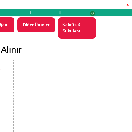
×
0
ğanı
Diğer Ürünler
Kaktüs &
Sukulent
Alınır