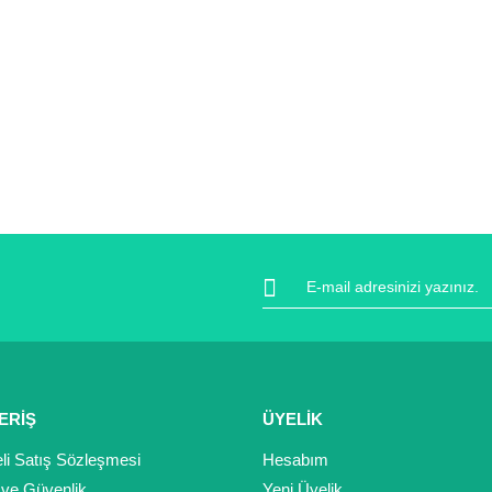
ERİŞ
ÜYELİK
li Satış Sözleşmesi
Hesabım
k ve Güvenlik
Yeni Üyelik