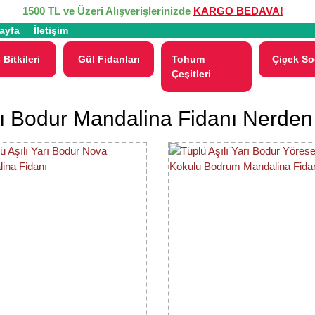
1500 TL ve Üzeri Alışverişlerinizde
KARGO BEDAVA!
ayfa
İletişim
 Bitkileri
Gül Fidanları
Tohum
Çiçek So
Çeşitleri
ı Bodur Mandalina Fidanı Nerden 