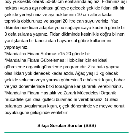
boy yükseklik olarak 50-60 cm ebatlarında açınız. Fidanınız aşı
noktası varsa aşı noktası güneye gelecek şekilde fidanı dik bir
şekilde yerleştiriniz ve aşı noktasının 10 cm altına kadar
toprakla doldurunuz ve asgari 20 litre can suyu veriniz. Yaz
dikimlerinde fidan adaptasyonu sağlayıncaya kadar 5 günde bir
3 defa sulama yapınız. Fidan dikiminde kesinlikle doğru bilinen
yanlışlardan bir tanesi olan hayvansal gübre kullanımını
yapmayınız.
*Mandalina Fidanı Sulaması:15-20 günde bir
*Mandalina Fidanı Gübrelemesi:Hobiciler için en ideal
gübreleme organik gübreleme programıdır. Zira hata yapma
olasılıkları yok denecek kadar azdır. Ağaç yaşı 1 kg olacak
şekilde solucan veya yarasa gübresini 3 e bölerek kışın, bahar
ve yaz dönemlerinde bitki toprağına karıştırarak verebilirsiniz.
*Mandalina Fidanı Hastalık ve Zararlı Mücadelesi:Organik
mücadele için ideal gülleci bulamacını verebilirsiniz. Gülleci
bulamacı uygulaması kışın, çiçek döneminde ve meyve nohut
büyüklüğüne geldiğinde verilebilir.
Sıkça Sorulan Sorular (SSS)