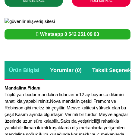
SEPETE EKLE
HIZLI SATIN AL
Whatsapp 0 542 251 09 03
Ürün Bilgisi
Yorumlar (0)
Taksit Seçenekle
Mandalina Fidanı
Tüplü yarı bodur mandalina fidanlarını 12 ay boyunca dikimini
rahatlıkla yapabilirsiniz.Nova mandalin çeşidi Fremont ve
Robinson gibi melez bir çeşittir. Meyve kalitesi yüksek olan bu
çeşit Kasım ayında olgunlaşır. Verimli bir türdür. Meyve ağaçlar
üzerinde uzun süre kalabilir..Saksıda yetiştiriciliği rahatlıkla
yapılabilir.Ilıman iklimli kuşaklarda dış mekanlarda yetişebilen
mandalina soğuk iklim kuşağında korunaklı ve iç mekanlarda