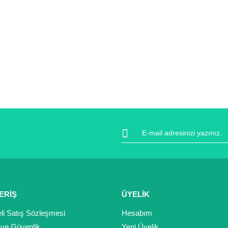
ERİŞ
ÜYELİK
li Satış Sözleşmesi
Hesabım
k ve Güvenlik
Yeni Üyelik