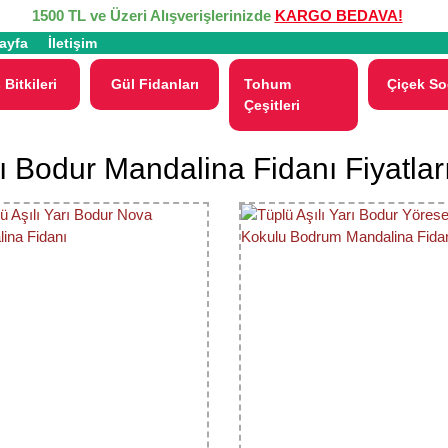
1500 TL ve Üzeri Alışverişlerinizde
KARGO BEDAVA!
ayfa
İletişim
 Bitkileri
Gül Fidanları
Tohum
Çiçek So
Çeşitleri
ı Bodur Mandalina Fidanı Fiyatlar