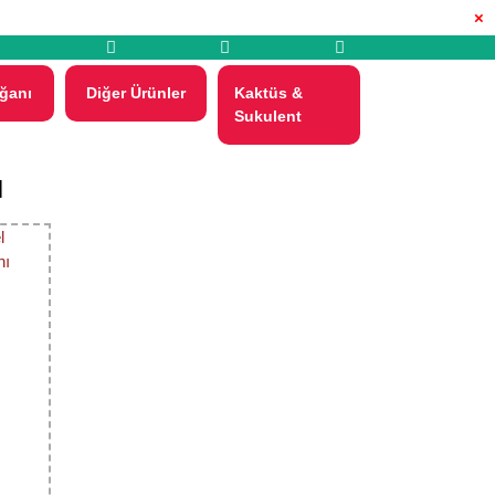
×
ğanı
Diğer Ürünler
Kaktüs &
Sukulent
ı