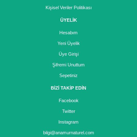
Nadir Çeşit Meyveler
Kişisel Veriler Politikası
Nar Fidanı
ÜYELİK
Narenciye Fidanları
Hesabım
Nektarin Fidanı
Yeni Üyelik
Üye Girişi
Papaya Fidanı
Şifremi Unuttum
Pepino Fidanı
Sepetiniz
Pitaya Fidanı
BİZİ TAKİP EDİN
Şeftali Fidanı
Facebook
Trabzon Hurması Fidanı
Twitter
Üzüm Fidanı
Instagram
bilgi@anamurnaturel.com
Vişne Fidanı