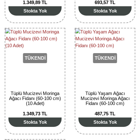
1.349,89 TL
693,57 TL
Bektaşi Üzümü Fidanı
Nostaljik Güller
Ters Lale Soğanı
Stokta Yok
Stokta Yok
Böğürtlen Fidanı
Peyzaj Gülleri
Yılbaşı Gülü Çiçeği
Ceviz Fidanı
Sarmaşık(Çardak) Gül Fidanları
Zambak Soğanı
Dut Fidanı
TÜKENDİ
TÜKENDİ
Elma Fidanı
Erik Fidanı
Feijoa Fidanı
Tüplü Mucizevi Moringa
Tüplü Yaşam Ağacı
Ağacı Fidanı (60-100 cm)
Mucizevi Moringa Ağacı
Fidan Anaçları ve Aşı Kalemleri
(10 Adet)
Fidanı (60-100 cm)
1.349,73 TL
487,75 TL
Fındık Fidanı
Stokta Yok
Stokta Yok
Frenk Üzümü Fidanı