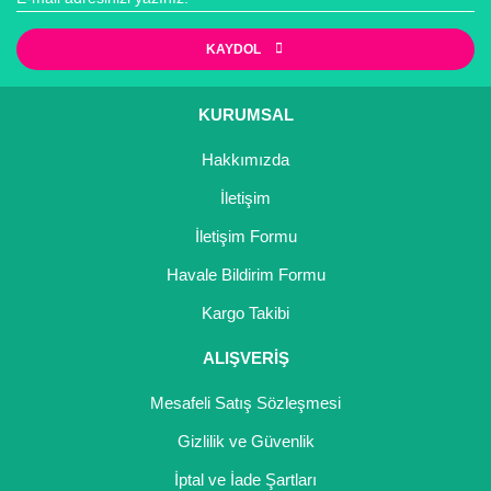
Kocayemiş Fidanı
KAYDOL
Kuşburnu Fidanı
KURUMSAL
Liçi Fidanı
Hakkımızda
Longan Fidanı
İletişim
Malta Eriği Fidanı
İletişim Formu
Mango Fidanı
Havale Bildirim Formu
Kargo Takibi
Melez Meyveler
ALIŞVERİŞ
Murt Fidanı
Mesafeli Satış Sözleşmesi
Muşmula Fidanı
Gizlilik ve Güvenlik
Muz Fidanı
İptal ve İade Şartları