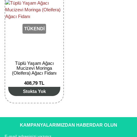
Girebolu Fidanı
Goji Berry Fidanı
Hünnap Fidanı
TÜKENDİ
İncir Fidanı
Kapari Gebre Otu Fidanı
Tüplü Yaşam Ağacı
Kayısı Fidanı
Mucizevi Moringa
(Oleifera) Ağacı Fidanı
Keçiboynuzu Fidanı
408,79 TL
Stokta Yok
Kestane Fidanı
Kiraz Fidanı
Kivi Fidanı
KAMPANYALARIMIZDAN HABERDAR OLUN
Kızılcık Fidanı