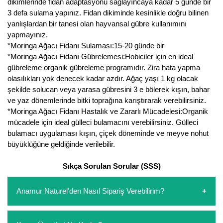
dikimlerinde fidan adaptasyonu sağlayıncaya kadar 5 günde bir
3 defa sulama yapınız. Fidan dikiminde kesinlikle doğru bilinen
Yaban Mersini Fidanı
yanlışlardan bir tanesi olan hayvansal gübre kullanımını
yapmayınız.
Zeytin Fidanı
*Moringa Ağacı Fidanı Sulaması:15-20 günde bir
*Moringa Ağacı Fidanı Gübrelemesi:Hobiciler için en ideal
gübreleme organik gübreleme programıdır. Zira hata yapma
olasılıkları yok denecek kadar azdır. Ağaç yaşı 1 kg olacak
şekilde solucan veya yarasa gübresini 3 e bölerek kışın, bahar
ve yaz dönemlerinde bitki toprağına karıştırarak verebilirsiniz.
*Moringa Ağacı Fidanı Hastalık ve Zararlı Mücadelesi:Organik
mücadele için ideal gülleci bulamacını verebilirsiniz. Gülleci
bulamacı uygulaması kışın, çiçek döneminde ve meyve nohut
büyüklüğüne geldiğinde verilebilir.
Sıkça Sorulan Sorular (SSS)
Anamur Naturel'den Nasıl Sipariş Verebilirim?
https://www.anamurnaturel.com 'dan kendiniz sepetinizi