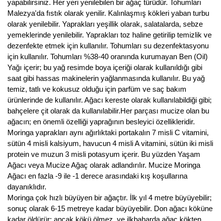
Girebolu Fidanı
yapabilirsiniz. Her yeri yenilebilen bir ağaç türüdür. Tohumları
Malezya'da fıstık olarak yenilir. Kalınlaşmış kökleri yaban turbu
Goji Berry Fidanı
olarak yenilebilir. Yaprakları yeşillik olarak, salatalarda, sebze
yemeklerinde yenilebilir. Yaprakları toz haline getirilip temizlik ve
Hünnap Fidanı
dezenfekte etmek için kullanılır. Tohumları su dezenfektasyonu
için kullanılır. Tohumları %38-40 oranında kurumayan Ben (Oil)
İncir Fidanı
Yağı içerir; bu yağ resimde boya içeriği olarak kullanıldığı gibi
saat gibi hassas makinelerin yağlanmasında kullanılır. Bu yağ
Kapari Gebre Otu Fidanı
temiz, tatlı ve kokusuz olduğu için parfüm ve saç bakım
ürünlerinde de kullanılır. Ağacı kereste olarak kullanılabildiği gibi;
Kayısı Fidanı
bahçelere çit olarak da kullanılabilir.Her parçası mucize olan bu
ağacın; en önemli özelliği yaprağının besleyici özellikleridir.
Keçiboynuzu Fidanı
Moringa yaprakları aynı ağırlıktaki portakalın 7 misli C vitamini,
sütün 4 misli kalsiyum, havucun 4 misli A vitamini, sütün iki misli
Kestane Fidanı
protein ve muzun 3 misli potasyum içerir. Bu yüzden Yaşam
Ağacı veya Mucize Ağaç olarak adlandırılır. Mucize Moringa
Kiraz Fidanı
Ağacı en fazla -9 ile -1 derece arasındaki kış koşullarına
dayanıklıdır.
Kivi Fidanı
Moringa çok hızlı büyüyen bir ağaçtır. İlk yıl 4 metre büyüyebilir;
sonuç olarak 6-15 metreye kadar büyüyebilir. Don ağacı köküne
Kızılcık Fidanı
kadar öldürür; ancak kökü ölmez, ve ilkbaharda ağaç kökten