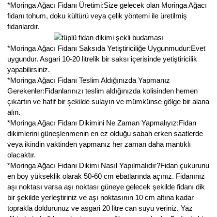
Nadir Çeşit Meyveler
*Moringa Ağacı Fidanı Üretimi:Size gelecek olan Moringa Ağacı
fidanı tohum, doku kültürü veya çelik yöntemi ile üretilmiş
Nar Fidanı
fidanlardır.
Narenciye Fidanları
*Moringa Ağacı Fidanı Saksıda Yetiştiriciliğe Uygunmudur:Evet
uygundur. Asgari 10-20 litrelik bir saksı içerisinde yetiştiricilik
Nektarin Fidanı
yapabilirsiniz.
*Moringa Ağacı Fidanı Teslim Aldığınızda Yapmanız
Papaya Fidanı
Gerekenler:Fidanlarınızı teslim aldığınızda kolisinden hemen
çıkartın ve hafif bir şekilde sulayın ve mümkünse gölge bir alana
Pepino Fidanı
alın.
*Moringa Ağacı Fidanı Dikimini Ne Zaman Yapmalıyız:Fidan
Pitaya Fidanı
dikimlerini güneşlenmenin en ez olduğu sabah erken saatlerde
veya ikindin vaktinden yapmanız her zaman daha mantıklı
Şeftali Fidanı
olacaktır.
*Moringa Ağacı Fidanı Dikimi Nasıl Yapılmalıdır?Fidan çukurunu
Trabzon Hurması Fidanı
en boy yükseklik olarak 50-60 cm ebatlarında açınız. Fidanınız
aşı noktası varsa aşı noktası güneye gelecek şekilde fidanı dik
Üzüm Fidanı
bir şekilde yerleştiriniz ve aşı noktasının 10 cm altına kadar
toprakla doldurunuz ve asgari 20 litre can suyu veriniz. Yaz
Vişne Fidanı