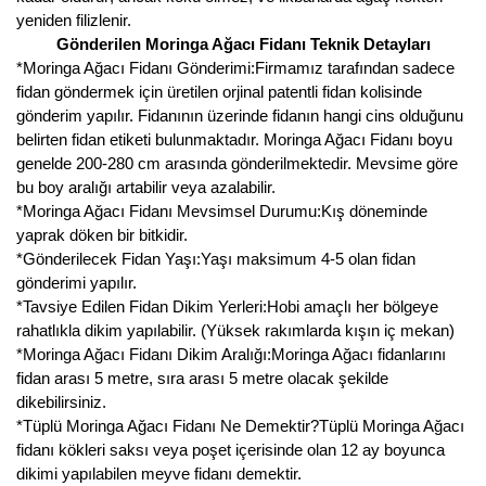
yeniden filizlenir.
Kocayemiş Fidanı
Gönderilen Moringa Ağacı Fidanı Teknik Detayları
*Moringa Ağacı Fidanı Gönderimi:Firmamız tarafından sadece
Kuşburnu Fidanı
fidan göndermek için üretilen orjinal patentli fidan kolisinde
gönderim yapılır. Fidanının üzerinde fidanın hangi cins olduğunu
Liçi Fidanı
belirten fidan etiketi bulunmaktadır. Moringa Ağacı Fidanı boyu
genelde 200-280 cm arasında gönderilmektedir. Mevsime göre
Longan Fidanı
bu boy aralığı artabilir veya azalabilir.
*Moringa Ağacı Fidanı Mevsimsel Durumu:Kış döneminde
Malta Eriği Fidanı
yaprak döken bir bitkidir.
*Gönderilecek Fidan Yaşı:Yaşı maksimum 4-5 olan fidan
Mango Fidanı
gönderimi yapılır.
*Tavsiye Edilen Fidan Dikim Yerleri:Hobi amaçlı her bölgeye
Melez Meyveler
rahatlıkla dikim yapılabilir. (Yüksek rakımlarda kışın iç mekan)
*Moringa Ağacı Fidanı Dikim Aralığı:Moringa Ağacı fidanlarını
Murt Fidanı
fidan arası 5 metre, sıra arası 5 metre olacak şekilde
dikebilirsiniz.
Muşmula Fidanı
*Tüplü Moringa Ağacı Fidanı Ne Demektir?Tüplü Moringa Ağacı
Muz Fidanı
fidanı kökleri saksı veya poşet içerisinde olan 12 ay boyunca
dikimi yapılabilen meyve fidanı demektir.