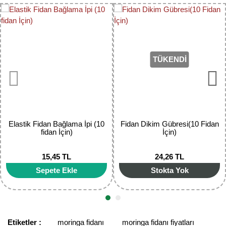
faaliyet göstermektedir.
Görüş ve önerileriniz için teşekkür ederiz.
Yorum Yaz
Ürün resmi kalitesiz, bozuk veya görüntülenemiyor.
Ürün açıklamasında eksik bilgiler bulunuyor.
TÜKENDİ
Ürün bilgilerinde hatalar bulunuyor.
Ürün fiyatı diğer sitelerden daha pahalı.
Bu ürüne benzer farklı alternatifler olmalı.
Elastik Fidan Bağlama İpi (10
Fidan Dikim Gübresi(10 Fidan
fidan İçin)
İçin)
15,45 TL
24,26 TL
Gönder
Sepete Ekle
Stokta Yok
Etiketler :
moringa fidanı
moringa fidanı fiyatları