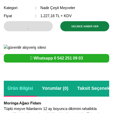
Bektaşi Üzümü Fidanı
Nostaljik Güller
Ters Lale Soğanı
Kategori
Nadir Çeşit Meyveler
Fiyat
1.227,18 TL + KDV
Böğürtlen Fidanı
Peyzaj Gülleri
Yılbaşı Gülü Çiçeği
Ceviz Fidanı
Sarmaşık(Çardak) Gül Fidanları
Zambak Soğanı
GELİNCE HABER VER
Dut Fidanı
Elma Fidanı
Whatsapp 0 542 251 09 03
Erik Fidanı
Feijoa Fidanı
Fidan Anaçları ve Aşı Kalemleri
Ürün Bilgisi
Yorumlar (0)
Taksit Seçenekle
Fındık Fidanı
Frenk Üzümü Fidanı
Moringa Ağacı Fidanı
Tüplü meyve fidanlarını 12 ay boyunca dikimini rahatlıkla