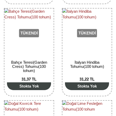
Bektaşi Üzümü Fidanı
Nostaljik Güller
Ters Lale Soğanı
Böğürtlen Fidanı
Peyzaj Gülleri
Yılbaşı Gülü Çiçeği
Ceviz Fidanı
Sarmaşık(Çardak) Gül Fidanları
Zambak Soğanı
TÜKENDİ
TÜKENDİ
Dut Fidanı
Elma Fidanı
Erik Fidanı
Bahçe Teresi(Garden
İtalyan Hindiba
Cress) Tohumu(100
Tohumu(100 tohum)
tohum)
Feijoa Fidanı
31,37 TL
31,22 TL
Fidan Anaçları ve Aşı Kalemleri
Stokta Yok
Stokta Yok
Fındık Fidanı
Frenk Üzümü Fidanı