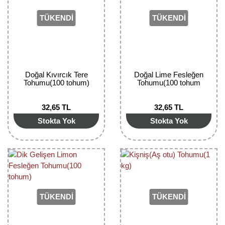
Girebolu Fidanı
TÜKENDİ
TÜKENDİ
Goji Berry Fidanı
Hünnap Fidanı
İncir Fidanı
Doğal Kıvırcık Tere
Doğal Lime Fesleğen
Tohumu(100 tohum)
Tohumu(100 tohum
Kapari Gebre Otu Fidanı
32,65 TL
32,65 TL
Kayısı Fidanı
Stokta Yok
Stokta Yok
Keçiboynuzu Fidanı
Kestane Fidanı
Kiraz Fidanı
Kivi Fidanı
TÜKENDİ
TÜKENDİ
Kızılcık Fidanı