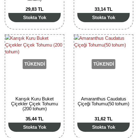
Nadir Çeşit Meyveler
29,83 TL
33,14 TL
Nar Fidanı
Stokta Yok
Stokta Yok
Narenciye Fidanları
Nektarin Fidanı
Papaya Fidanı
TÜKENDİ
TÜKENDİ
Pepino Fidanı
Pitaya Fidanı
Şeftali Fidanı
Karışık Kuru Buket
Amaranthus Caudatus
Çiçekler Çiçek Tohumu
Çiçeği Tohumu(50 tohum)
(200 tohum)
Trabzon Hurması Fidanı
35,44 TL
31,62 TL
Üzüm Fidanı
Stokta Yok
Stokta Yok
Vişne Fidanı