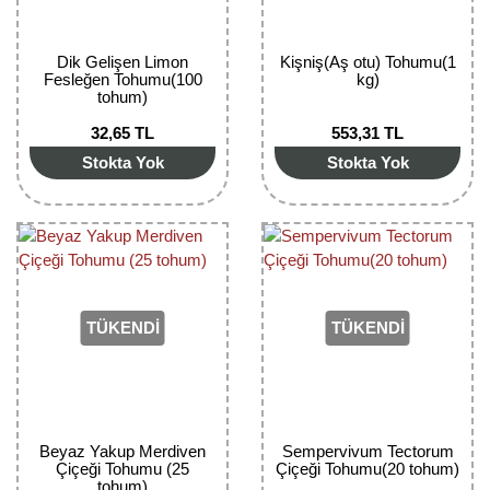
Kocayemiş Fidanı
Dik Gelişen Limon
Kişniş(Aş otu) Tohumu(1
Kuşburnu Fidanı
Fesleğen Tohumu(100
kg)
tohum)
Liçi Fidanı
32,65 TL
553,31 TL
Stokta Yok
Stokta Yok
Longan Fidanı
Malta Eriği Fidanı
Mango Fidanı
Melez Meyveler
TÜKENDİ
TÜKENDİ
Murt Fidanı
Muşmula Fidanı
Beyaz Yakup Merdiven
Sempervivum Tectorum
Muz Fidanı
Çiçeği Tohumu (25
Çiçeği Tohumu(20 tohum)
tohum)