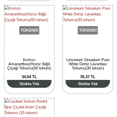
Yaban Mersini Fidanı
Zeytin Fidanı
TÜKENDİ
TÜKENDİ
Kırmızı
Limonium Sinuatum Pure
Amaranthus(Horoz İbiği)
White Deniz Lavantası
Çiçeği Tohumu(50 tohum)
Tohumu(30 tohum)
34,54 TL
35,37 TL
Stokta Yok
Stokta Yok