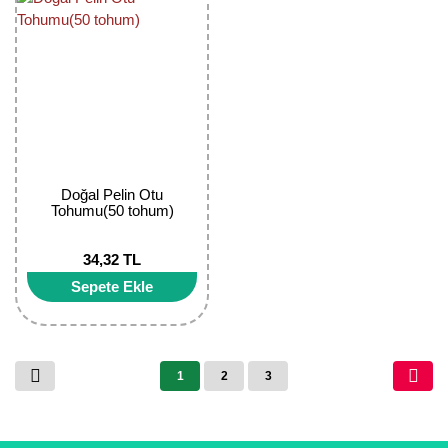
Doğal Pelin Otu
Tohumu(50 tohum)
34,32 TL
Sepete Ekle
1
2
3