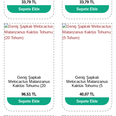
33,79 TL
33,79 TL
Bektaşi Üzümü Fidanı
Nostaljik Güller
Ters Lale Soğanı
Sepete Ekle
Sepete Ekle
Böğürtlen Fidanı
Peyzaj Gülleri
Yılbaşı Gülü Çiçeği
Ceviz Fidanı
Sarmaşık(Çardak) Gül Fidanları
Zambak Soğanı
Dut Fidanı
Elma Fidanı
Erik Fidanı
Feijoa Fidanı
Geniş Şapkalı
Geniş Şapkalı
Melocactus Matanzanus
Melocactus Matanzanus
Fidan Anaçları ve Aşı Kalemleri
Kaktüs Tohumu (20
Kaktüs Tohumu (5
Tohum)
Tohum)
96,51 TL
40,07 TL
Fındık Fidanı
Sepete Ekle
Sepete Ekle
Frenk Üzümü Fidanı