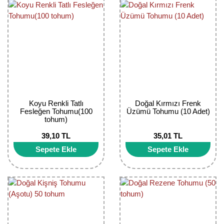
Girebolu Fidanı
Goji Berry Fidanı
Hünnap Fidanı
İncir Fidanı
Kapari Gebre Otu Fidanı
Koyu Renkli Tatlı
Doğal Kırmızı Frenk
Kayısı Fidanı
Fesleğen Tohumu(100
Üzümü Tohumu (10 Adet)
tohum)
Keçiboynuzu Fidanı
39,10 TL
35,01 TL
Sepete Ekle
Sepete Ekle
Kestane Fidanı
Kiraz Fidanı
Kivi Fidanı
Kızılcık Fidanı