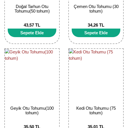
Nadir Çeşit Meyveler
Doğal Tarhun Otu
Çemen Otu Tohumu (30
Tohumu(50 tohum)
tohum)
Nar Fidanı
43,57 TL
34,26 TL
Narenciye Fidanları
Sepete Ekle
Sepete Ekle
Nektarin Fidanı
Papaya Fidanı
Pepino Fidanı
Pitaya Fidanı
Şeftali Fidanı
Trabzon Hurması Fidanı
Geyik Otu Tohumu(100
Kedi Otu Tohumu (75
tohum)
tohum)
Üzüm Fidanı
Vişne Fidanı
35,50 TL
35,01 TL