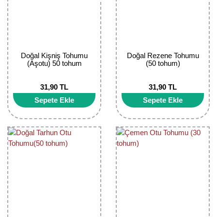
Kocayemiş Fidanı
Kuşburnu Fidanı
Liçi Fidanı
Doğal Kişniş Tohumu
Doğal Rezene Tohumu
(Aşotu) 50 tohum
(50 tohum)
Longan Fidanı
31,90 TL
31,90 TL
Malta Eriği Fidanı
Sepete Ekle
Sepete Ekle
Mango Fidanı
Melez Meyveler
Murt Fidanı
Muşmula Fidanı
Muz Fidanı