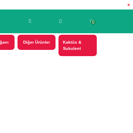
×
0
ğanı
Diğer Ürünler
Kaktüs &
Sukulent