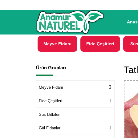
Anas
Meyve Fidanı
Fide Çeşitleri
Süs
Tat
Ürün Grupları
Meyve Fidanı
Fide Çeşitleri
Süs Bitkileri
Gül Fidanları