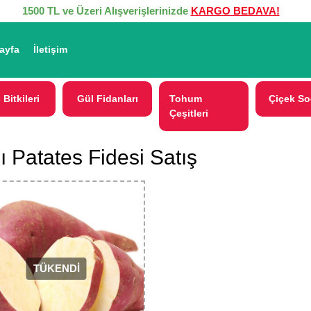
1500 TL ve Üzeri Alışverişlerinizde
KARGO BEDAVA!
ayfa
İletişim
 Bitkileri
Gül Fidanları
Tohum
Çiçek So
Çeşitleri
lı Patates Fidesi Satış
TÜKENDİ