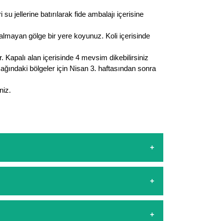
u jellerine batırılarak fide ambalajı içerisine
r almayan gölge bir yere koyunuz. Koli içerisinde
 Kapalı alan içerisinde 4 mevsim dikebilirsiniz
şağındaki bölgeler için Nisan 3. haftasından sonra
niz.
sapp hattımızdan bizlere isteklerinizi yazarak
şamasında kredi kartı ile yapabilirsiniz. Kapıda
arşılıyoruz. 1500 Lira altında kalan