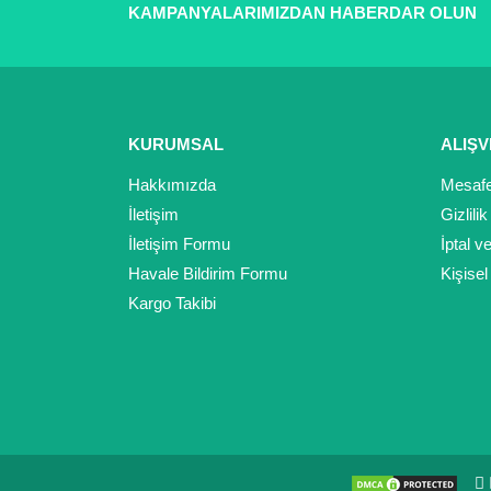
Ürün fiyatı diğer sitelerden daha pahalı.
KAMPANYALARIMIZDAN HABERDAR OLUN
Bu ürüne benzer farklı alternatifler olmalı.
KURUMSAL
ALIŞV
Hakkımızda
Mesafe
İletişim
Gizlili
İletişim Formu
İptal v
Havale Bildirim Formu
Kişisel
Kargo Takibi