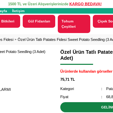
1500 TL ve Üzeri Alışverişlerinizde
KARGO BEDAVA!
ayfa
İletişim
 Bitkileri
Gül Fidanları
Tohum
Çiçek So
Çeşitleri
s Fidesi
Özel Ürün Tatlı Patates Fidesi Sweet Potato Seedling (3 A
Özel Ürün Tatlı Patat
Adet)
Ürünlerde kullanılan görseller 
75,71 TL
Kategori
Pata
ALARMI
Fiyat
68,
GELİN