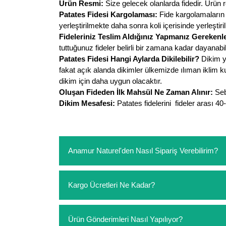
Ürün Resmi:
Size gelecek olanlarda fidedir. Ürün 
Patates Fidesi Kargolaması:
Fide kargolamaların 
yerleştirilmekte daha sonra koli içerisinde yerleştiri
Fideleriniz Teslim Aldığınız Yapmanız Gerekenle
tuttuğunuz fideler belirli bir zamana kadar dayanabi
Patates Fidesi Hangi Aylarda Dikilebilir?
Dikim y
fakat açık alanda dikimler ülkemizde ılıman iklim k
dikim için daha uygun olacaktır.
Oluşan Fideden İlk Mahsül Ne Zaman Alınır:
Seb
Dikim Mesafesi:
Patates fidelerini fideler arası 4
Anamur Naturel'den Nasıl Sipariş Verebilirim?
https://www.anamurnaturel.com 'dan kendiniz sep
Kargo Ücretleri Ne Kadar?
sipariş verebilirsiniz. Sitemizden vereceğiniz sip
ödeme yoktur.
https://www.anamurnaturel.com 'da siz kargoyu de
Ürün Gönderimleri Nasıl Yapılıyor?
siparişlerinizde sepetinizdeki ürünleri hacimler