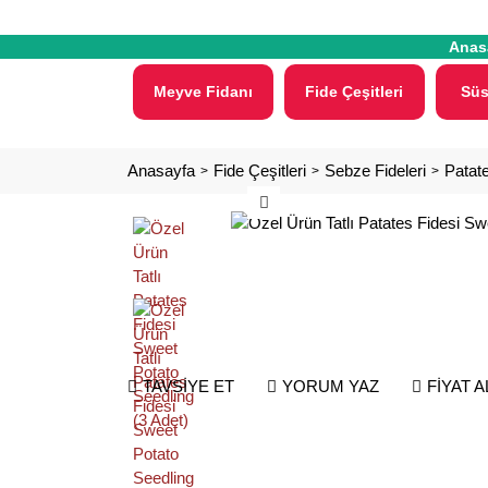
Anas
Meyve Fidanı
Fide Çeşitleri
Süs
Anasayfa
Fide Çeşitleri
Sebze Fideleri
Patate
TAVSİYE ET
YORUM YAZ
FİYAT 