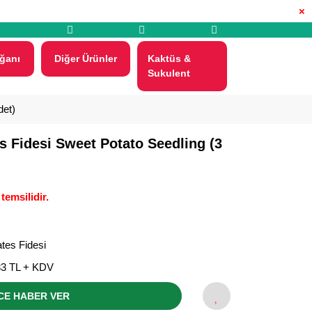
×
ğanı
Diğer Ürünler
Kaktüs &
Sukulent
det)
es Fidesi Sweet Potato Seedling (3
temsilidir.
tes Fidesi
83 TL + KDV
CE HABER VER