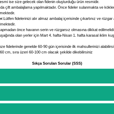
resmi ise size gelecek olan fidenin oluşturduğu ürün resmidir.
da çift ambalajlama yapılmaktadır. Önce fideler sulanmakta ve kökleri s
lmektedir.
r:
Lütfen fidelerinizi alır almaz ambalaj içerisinde çıkartınız ve rüzga
lmektedir.
apmadan önce havanın serin ve rüzgarsız olmasına dikkat edilmelidir.
uşağında olan yerler için Mart 4. hafta-Nisan 1. hafta karasal iklim ku
ze fidelerinde genelde 60-90 gün içerisinde ilk mahsullerinizi alabilirsi
0-60 cm, sıra üzeri 60-100 cm olacak şekilde dikebilirsiniz
Sıkça Sorulan Sorular (SSS)
etinizi oluşturarak,
iletişim
numaralarımızdan bizi arayarak veya what
arişlerin ödemelerini sipariş verdikten sonra havale/eft veya sipariş a
rt etmeyin diye 1500 lira ve üzerindeki siparişlerinizde kargoyu biz k
ine göre bir kargo ücreti ödeme aşamasında sepetinize eklenecektir.