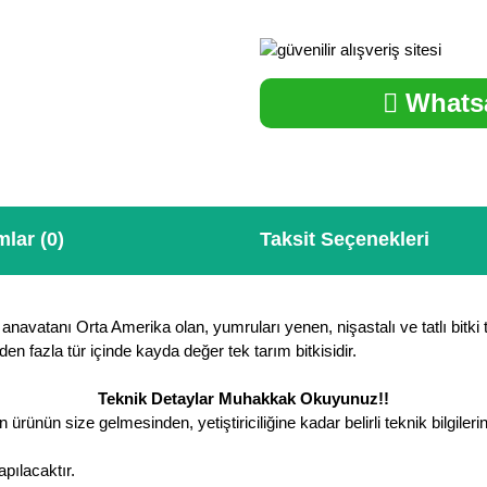
Whatsa
lar (0)
Taksit Seçenekleri
atanı Orta Amerika olan, yumruları yenen, nişastalı ve tatlı bitki türü.
n fazla tür içinde kayda değer tek tarım bitkisidir.
Teknik Detaylar Muhakkak Okuyunuz!!
 ürünün size gelmesinden, yetiştiriciliğine kadar belirli teknik bilgile
apılacaktır.