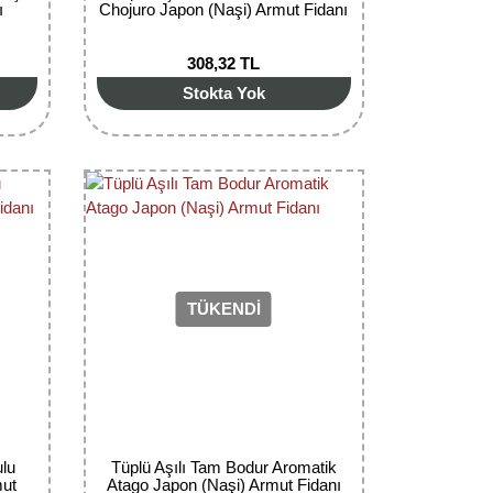
ı
Chojuro Japon (Naşi) Armut Fidanı
308,32 TL
Stokta Yok
TÜKENDİ
ulu
Tüplü Aşılı Tam Bodur Aromatik
mut
Atago Japon (Naşi) Armut Fidanı