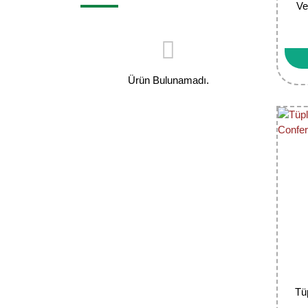
Ve
Ürün Bulunamadı.
Tü