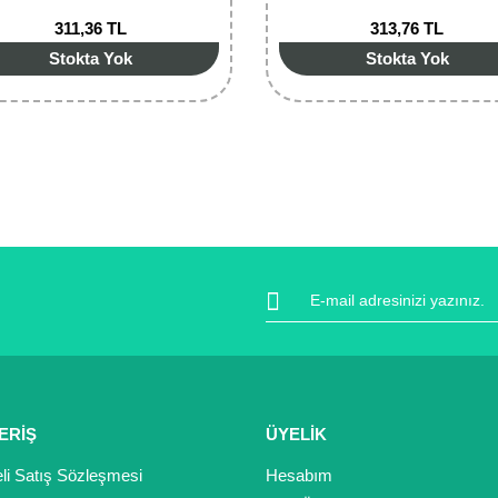
311,36 TL
313,76 TL
Stokta Yok
Stokta Yok
ERİŞ
ÜYELİK
li Satış Sözleşmesi
Hesabım