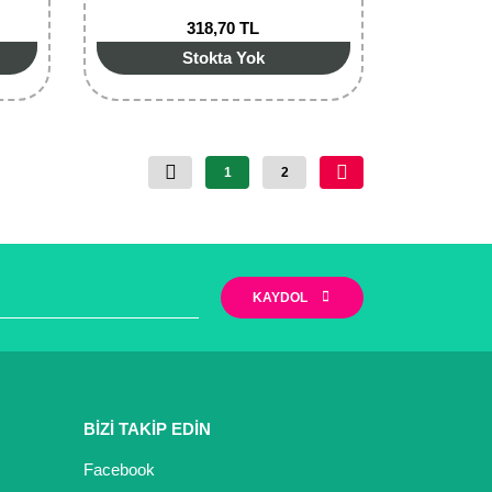
318,70 TL
Stokta Yok
1
2
KAYDOL
BİZİ TAKİP EDİN
Facebook