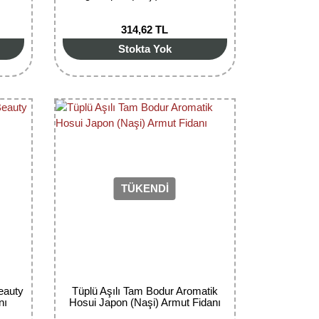
314,62 TL
Stokta Yok
TÜKENDİ
eauty
Tüplü Aşılı Tam Bodur Aromatik
nı
Hosui Japon (Naşi) Armut Fidanı