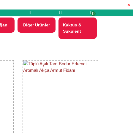
×
0
ğanı
Diğer Ürünler
Kaktüs &
Sukulent