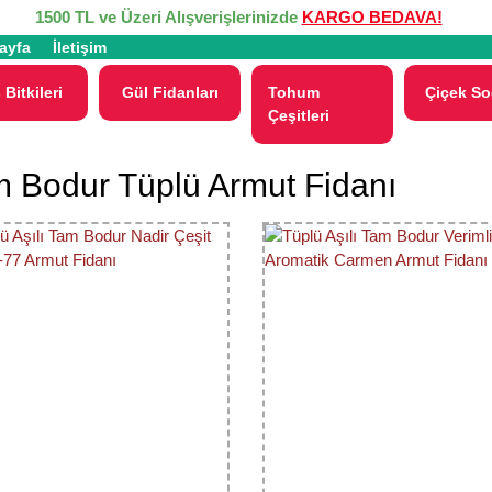
1500 TL ve Üzeri Alışverişlerinizde
KARGO BEDAVA!
ayfa
İletişim
 Bitkileri
Gül Fidanları
Tohum
Çiçek So
Çeşitleri
 Bodur Tüplü Armut Fidanı