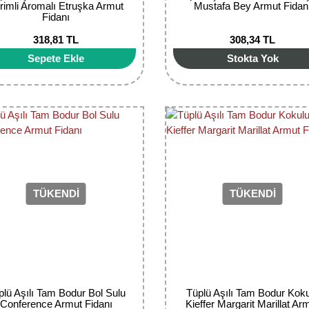
rimli Aromalı Etruşka Armut
Mustafa Bey Armut Fidan
Fidanı
318,81 TL
308,34 TL
Sepete Ekle
Stokta Yok
TÜKENDİ
TÜKENDİ
plü Aşılı Tam Bodur Bol Sulu
Tüplü Aşılı Tam Bodur Kok
Conference Armut Fidanı
Kieffer Margarit Marillat Ar