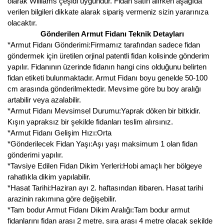
olarak Williams çeşidi uygundur. Fidan satın alırken aşağıda
verilen bilgileri dikkate alarak sipariş vermeniz sizin yararınıza
olacaktır.
Gönderilen Armut Fidanı Teknik Detayları
*Armut Fidanı Gönderimi:Firmamız tarafından sadece fidan
göndermek için üretilen orjinal patentli fidan kolisinde gönderim
yapılır. Fidanının üzerinde fidanın hangi cins olduğunu belirten
fidan etiketi bulunmaktadır. Armut Fidanı boyu genelde 50-100
cm arasında gönderilmektedir. Mevsime göre bu boy aralığı
artabilir veya azalabilir.
*Armut Fidanı Mevsimsel Durumu:Yaprak döken bir bitkidir.
Kışın yapraksız bir şekilde fidanları teslim alırsınız.
*Armut Fidanı Gelişim Hızı:Orta
*Gönderilecek Fidan Yaşı:Aşı yaşı maksimum 1 olan fidan
gönderimi yapılır.
*Tavsiye Edilen Fidan Dikim Yerleri:Hobi amaçlı her bölgeye
rahatlıkla dikim yapılabilir.
*Hasat Tarihi:Haziran ayı 2. haftasından itibaren. Hasat tarihi
arazinin rakımına göre değişebilir.
*Tam bodur Armut Fidanı Dikim Aralığı:Tam bodur armut
fidanlarını fidan arası 2 metre, sıra arası 4 metre olacak şekilde