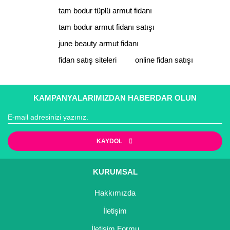
Bu ürüne benzer farklı alternatifler olmalı.
tam bodur tüplü armut fidanı
tam bodur armut fidanı satışı
june beauty armut fidanı
fidan satış siteleri
online fidan satışı
Gönder
KAMPANYALARIMIZDAN HABERDAR OLUN
KAYDOL
KURUMSAL
Hakkımızda
İletişim
İletişim Formu