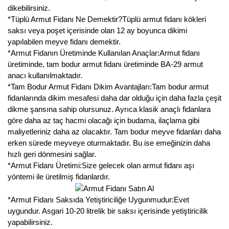
dikebilirsiniz.
*Tüplü Armut Fidanı Ne Demektir?Tüplü armut fidanı kökleri
saksı veya poşet içerisinde olan 12 ay boyunca dikimi
yapılabilen meyve fidanı demektir.
*Armut Fidanın Üretiminde Kullanılan Anaçlar:Armut fidanı
üretiminde, tam bodur armut fidanı üretiminde BA-29 armut
anacı kullanılmaktadır.
*Tam Bodur Armut Fidanı Dikim Avantajları:Tam bodur armut
fidanlarında dikim mesafesi daha dar olduğu için daha fazla çeşit
dikme şansına sahip olursunuz. Ayrıca klasik anaçlı fidanlara
göre daha az taç hacmi olacağı için budama, ilaçlama gibi
maliyetleriniz daha az olacaktır. Tam bodur meyve fidanları daha
erken sürede meyveye oturmaktadır. Bu ise emeğinizin daha
hızlı geri dönmesini sağlar.
*Armut Fidanı Üretimi:Size gelecek olan armut fidanı aşı
yöntemi ile üretilmiş fidanlardır.
*Armut Fidanı Saksıda Yetiştiriciliğe Uygunmudur:Evet
uygundur. Asgari 10-20 litrelik bir saksı içerisinde yetiştiricilik
yapabilirsiniz.