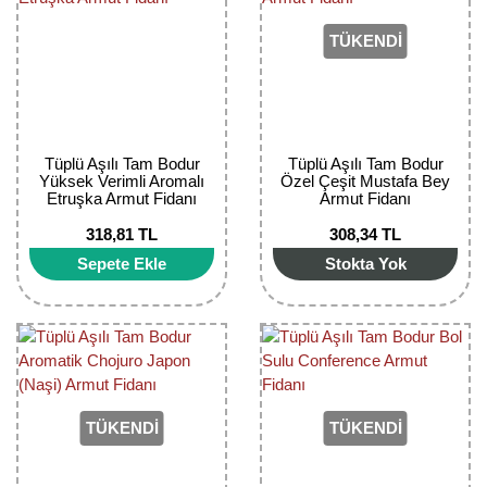
Kocayemiş Fidanı
TÜKENDİ
Kuşburnu Fidanı
Liçi Fidanı
Tüplü Aşılı Tam Bodur
Tüplü Aşılı Tam Bodur
Longan Fidanı
Yüksek Verimli Aromalı
Özel Çeşit Mustafa Bey
Etruşka Armut Fidanı
Armut Fidanı
Malta Eriği Fidanı
318,81 TL
308,34 TL
Sepete Ekle
Stokta Yok
Mango Fidanı
Melez Meyveler
Murt Fidanı
Muşmula Fidanı
TÜKENDİ
TÜKENDİ
Muz Fidanı