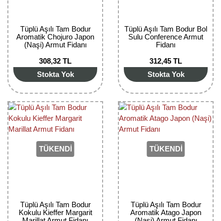
Nadir Çeşit Meyveler
Nar Fidanı
Tüplü Aşılı Tam Bodur
Tüplü Aşılı Tam Bodur Bol
Aromatik Chojuro Japon
Sulu Conference Armut
(Naşi) Armut Fidanı
Fidanı
Narenciye Fidanları
308,32 TL
312,45 TL
Nektarin Fidanı
Stokta Yok
Stokta Yok
Papaya Fidanı
Pepino Fidanı
Pitaya Fidanı
TÜKENDİ
TÜKENDİ
Şeftali Fidanı
Trabzon Hurması Fidanı
Üzüm Fidanı
Tüplü Aşılı Tam Bodur
Tüplü Aşılı Tam Bodur
Kokulu Kieffer Margarit
Aromatik Atago Japon
Vişne Fidanı
Marillat Armut Fidanı
(Naşi) Armut Fidanı