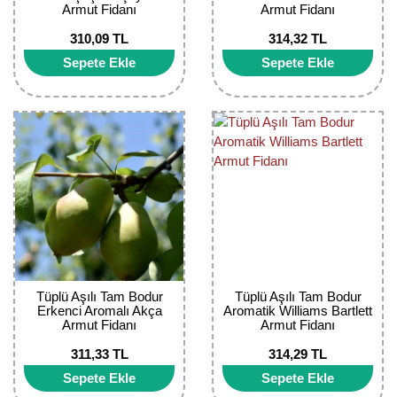
Armut Fidanı
Armut Fidanı
Bektaşi Üzümü Fidanı
Nostaljik Güller
Ters Lale Soğanı
310,09 TL
314,32 TL
Böğürtlen Fidanı
Peyzaj Gülleri
Yılbaşı Gülü Çiçeği
Sepete Ekle
Sepete Ekle
Ceviz Fidanı
Sarmaşık(Çardak) Gül Fidanları
Zambak Soğanı
Dut Fidanı
Elma Fidanı
Erik Fidanı
Feijoa Fidanı
Fidan Anaçları ve Aşı Kalemleri
Tüplü Aşılı Tam Bodur
Tüplü Aşılı Tam Bodur
Erkenci Aromalı Akça
Aromatik Williams Bartlett
Fındık Fidanı
Armut Fidanı
Armut Fidanı
311,33 TL
314,29 TL
Frenk Üzümü Fidanı
Sepete Ekle
Sepete Ekle