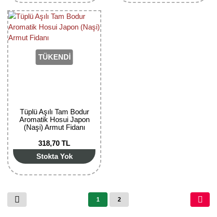
TÜKENDİ
Tüplü Aşılı Tam Bodur
Aromatik Hosui Japon
(Naşi) Armut Fidanı
318,70 TL
Stokta Yok
1
2