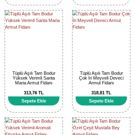
Girebolu Fidanı
Goji Berry Fidanı
Hünnap Fidanı
İncir Fidanı
Kapari Gebre Otu Fidanı
Kayısı Fidanı
Tüplü Aşılı Tam Bodur
Tüplü Aşılı Tam Bodur
Yüksek Verimli Santa
Çok İri Meyveli Deveci
Keçiboynuzu Fidanı
Maria Armut Fidanı
Armut Fidanı
Kestane Fidanı
313,76 TL
318,81 TL
Sepete Ekle
Sepete Ekle
Kiraz Fidanı
Kivi Fidanı
Kızılcık Fidanı