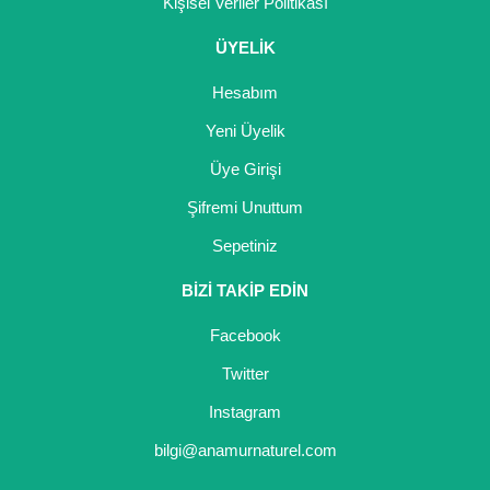
Kişisel Veriler Politikası
Nadir Çeşit Meyveler
ÜYELİK
Nar Fidanı
Hesabım
Narenciye Fidanları
Yeni Üyelik
Nektarin Fidanı
Üye Girişi
Papaya Fidanı
Şifremi Unuttum
Pepino Fidanı
Sepetiniz
BİZİ TAKİP EDİN
Pitaya Fidanı
Facebook
Şeftali Fidanı
Twitter
Trabzon Hurması Fidanı
Instagram
Üzüm Fidanı
bilgi@anamurnaturel.com
Vişne Fidanı