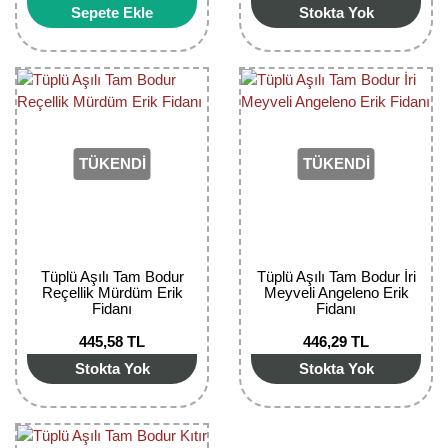
Sepete Ekle
Stokta Yok
Bektaşi Üzümü Fidanı
Nostaljik Güller
Ters Lale Soğanı
Böğürtlen Fidanı
Peyzaj Gülleri
Yılbaşı Gülü Çiçeği
Ceviz Fidanı
Sarmaşık(Çardak) Gül Fidanları
Zambak Soğanı
Dut Fidanı
TÜKENDİ
TÜKENDİ
Elma Fidanı
Erik Fidanı
Tüplü Aşılı Tam Bodur
Tüplü Aşılı Tam Bodur İri
Feijoa Fidanı
Reçellik Mürdüm Erik
Meyveli Angeleno Erik
Fidanı
Fidanı
Fidan Anaçları ve Aşı Kalemleri
445,58 TL
446,29 TL
Fındık Fidanı
Stokta Yok
Stokta Yok
Frenk Üzümü Fidanı