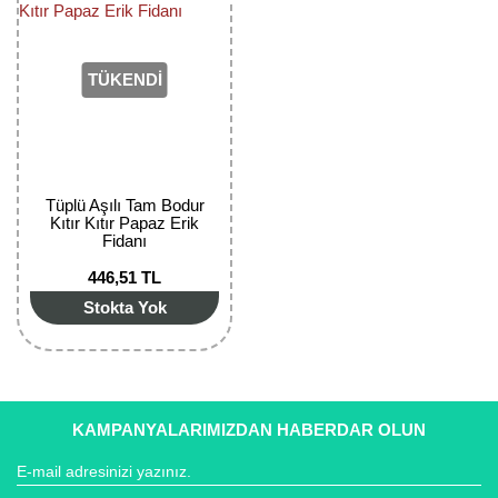
Girebolu Fidanı
Goji Berry Fidanı
TÜKENDİ
Hünnap Fidanı
İncir Fidanı
Kapari Gebre Otu Fidanı
Tüplü Aşılı Tam Bodur
Kıtır Kıtır Papaz Erik
Fidanı
Kayısı Fidanı
446,51 TL
Keçiboynuzu Fidanı
Stokta Yok
Kestane Fidanı
Kiraz Fidanı
KAMPANYALARIMIZDAN HABERDAR OLUN
Kivi Fidanı
Kızılcık Fidanı