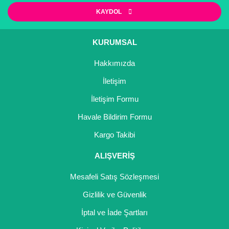
KAYDOL
Kocayemiş Fidanı
Kuşburnu Fidanı
KURUMSAL
Liçi Fidanı
Hakkımızda
Longan Fidanı
İletişim
İletişim Formu
Malta Eriği Fidanı
Havale Bildirim Formu
Mango Fidanı
Kargo Takibi
Melez Meyveler
ALIŞVERİŞ
Murt Fidanı
Mesafeli Satış Sözleşmesi
Muşmula Fidanı
Gizlilik ve Güvenlik
Muz Fidanı
İptal ve İade Şartları