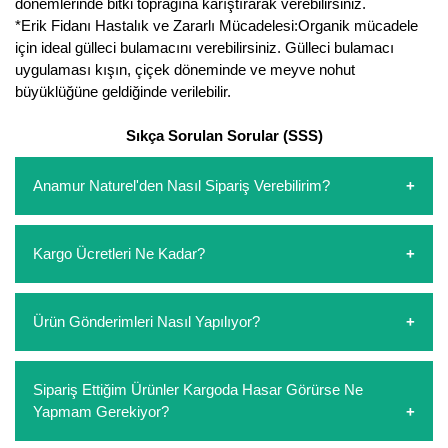
dönemlerinde bitki toprağına karıştırarak verebilirsiniz.
*Erik Fidanı Hastalık ve Zararlı Mücadelesi:Organik mücadele
Yaban Mersini Fidanı
için ideal gülleci bulamacını verebilirsiniz. Gülleci bulamacı
uygulaması kışın, çiçek döneminde ve meyve nohut
Zeytin Fidanı
büyüklüğüne geldiğinde verilebilir.
Sıkça Sorulan Sorular (SSS)
Anamur Naturel'den Nasıl Sipariş Verebilirim?
https://www.anamurnaturel.com 'dan kendiniz sepetinizi
Kargo Ücretleri Ne Kadar?
oluşturarak,
iletişim
numaralarımızdan bizi arayarak veya
whatsapp hattımızdan bizlere isteklerinizi yazarak sipariş
verebilirsiniz. Sitemizden vereceğiniz siparişlerin
https://www.anamurnaturel.com 'da siz kargoyu dert
Ürün Gönderimleri Nasıl Yapılıyor?
ödemelerini sipariş verdikten sonra havale/eft veya sipariş
etmeyin diye 1500 lira ve üzerindeki siparişlerinizde
aşamasında kredi kartı ile yapabilirsiniz. Kapıda ödeme
kargoyu biz karşılıyoruz. 1500 Lira altında kalan
yoktur.
siparişlerinizde sepetinizdeki ürünleri hacimlerine göre bir
Sipariş verdiğiniz ürünler, özel tasarlanmış ambalajlar ile
Sipariş Ettiğim Ürünler Kargoda Hasar Görürse Ne
kargo ücreti ödeme aşamasında sepetinize eklenecektir.
paketlenip gönderim yapılmaktadır.
Yapmam Gerekiyor?