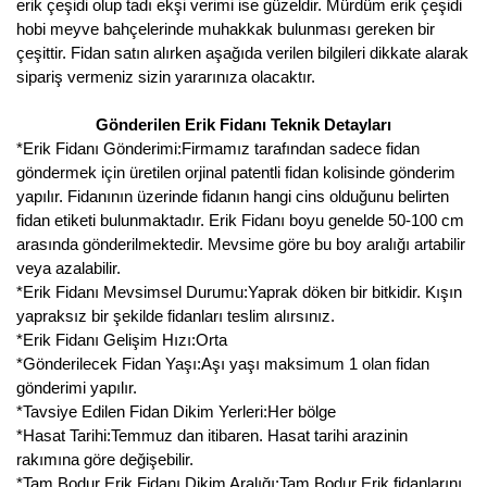
Girebolu Fidanı
erik çeşidi olup tadı ekşi verimi ise güzeldir. Mürdüm erik çeşidi
hobi meyve bahçelerinde muhakkak bulunması gereken bir
Goji Berry Fidanı
çeşittir. Fidan satın alırken aşağıda verilen bilgileri dikkate alarak
sipariş vermeniz sizin yararınıza olacaktır.
Hünnap Fidanı
Gönderilen Erik Fidanı Teknik Detayları
İncir Fidanı
*Erik Fidanı Gönderimi:Firmamız tarafından sadece fidan
göndermek için üretilen orjinal patentli fidan kolisinde gönderim
Kapari Gebre Otu Fidanı
yapılır. Fidanının üzerinde fidanın hangi cins olduğunu belirten
fidan etiketi bulunmaktadır. Erik Fidanı boyu genelde 50-100 cm
Kayısı Fidanı
arasında gönderilmektedir. Mevsime göre bu boy aralığı artabilir
veya azalabilir.
Keçiboynuzu Fidanı
*Erik Fidanı Mevsimsel Durumu:Yaprak döken bir bitkidir. Kışın
yapraksız bir şekilde fidanları teslim alırsınız.
Kestane Fidanı
*Erik Fidanı Gelişim Hızı:Orta
*Gönderilecek Fidan Yaşı:Aşı yaşı maksimum 1 olan fidan
Kiraz Fidanı
gönderimi yapılır.
*Tavsiye Edilen Fidan Dikim Yerleri:Her bölge
Kivi Fidanı
*Hasat Tarihi:Temmuz dan itibaren. Hasat tarihi arazinin
rakımına göre değişebilir.
Kızılcık Fidanı
*Tam Bodur Erik Fidanı Dikim Aralığı:Tam Bodur Erik fidanlarını