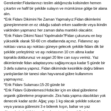
Nadir Çeşit Meyveler
Gerekenler:Fidanlarınızı teslim aldığınızda kolisinden hemen
çıkartın ve hafif bir şekilde sulayın ve mümkünse gölge bir alana
Nar Fidanı
alın.
*Erik Fidanı Dikimini Ne Zaman Yapmalıyız:Fidan dikimlerini
Narenciye Fidanları
güneşlenmenin en ez olduğu sabah erken saatlerde veya ikindin
vaktinden yapmanız her zaman daha mantıklı olacaktır.
Nektarin Fidanı
*Erik Fidanı Dikimi Nasıl Yapılmalıdır?Fidan çukurunu en boy
yükseklik olarak 50-60 cm ebatlarında açınız. Fidanınız aşı
Papaya Fidanı
noktası varsa aşı noktası güneye gelecek şekilde fidanı dik bir
şekilde yerleştiriniz ve aşı noktasının 10 cm altına kadar
Pepino Fidanı
toprakla doldurunuz ve asgari 20 litre can suyu veriniz. Yaz
dikimlerinde fidan adaptasyonu sağlayıncaya kadar 5 günde bir
Pitaya Fidanı
3 defa sulama yapınız. Fidan dikiminde kesinlikle doğru bilinen
yanlışlardan bir tanesi olan hayvansal gübre kullanımını
Şeftali Fidanı
yapmayınız.
*Erik Fidanı Sulaması:15-20 günde bir
Trabzon Hurması Fidanı
*Erik Fidanı Gübrelemesi:Hobiciler için en ideal gübreleme
organik gübreleme programıdır. Zira hata yapma olasılıkları yok
Üzüm Fidanı
denecek kadar azdır. Ağaç yaşı 1 kg olacak şekilde solucan
veya yarasa gübresini 3 e bölerek kışın, bahar ve yaz
Vişne Fidanı