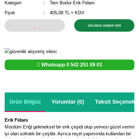
Kategori
Tam Bodur Erik Fidanı
Bektaşi Üzümü Fidanı
Nostaljik Güller
Ters Lale Soğanı
Fiyat
405,08 TL + KDV
Böğürtlen Fidanı
Peyzaj Gülleri
Yılbaşı Gülü Çiçeği
GELİNCE HABER VER
Ceviz Fidanı
Sarmaşık(Çardak) Gül Fidanları
Zambak Soğanı
Dut Fidanı
Elma Fidanı
Whatsapp 0 542 251 09 03
Erik Fidanı
Feijoa Fidanı
Fidan Anaçları ve Aşı Kalemleri
Ürün Bilgisi
Yorumlar (0)
Taksit Seçenekle
Fındık Fidanı
Erik Fidanı
Frenk Üzümü Fidanı
Mürdüm Eriği geleneksel bir erik çeşidi olup yemesi güzel verimi
iyi olan sofralık bir çeşittir. Ayrıca reçel yapımında kullanılan bir