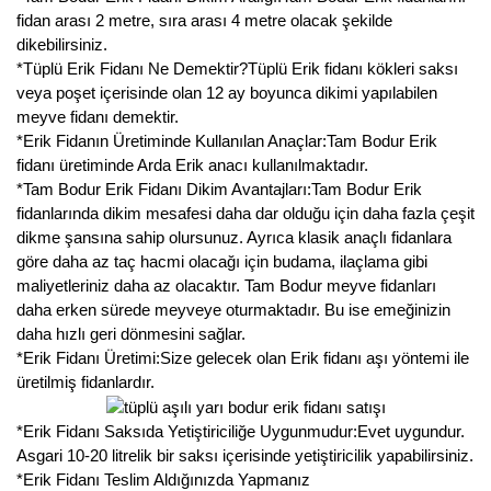
fidan arası 2 metre, sıra arası 4 metre olacak şekilde
Kocayemiş Fidanı
dikebilirsiniz.
*Tüplü Erik Fidanı Ne Demektir?Tüplü Erik fidanı kökleri saksı
Kuşburnu Fidanı
veya poşet içerisinde olan 12 ay boyunca dikimi yapılabilen
meyve fidanı demektir.
Liçi Fidanı
*Erik Fidanın Üretiminde Kullanılan Anaçlar:Tam Bodur Erik
fidanı üretiminde Arda Erik anacı kullanılmaktadır.
Longan Fidanı
*Tam Bodur Erik Fidanı Dikim Avantajları:Tam Bodur Erik
fidanlarında dikim mesafesi daha dar olduğu için daha fazla çeşit
Malta Eriği Fidanı
dikme şansına sahip olursunuz. Ayrıca klasik anaçlı fidanlara
göre daha az taç hacmi olacağı için budama, ilaçlama gibi
Mango Fidanı
maliyetleriniz daha az olacaktır. Tam Bodur meyve fidanları
daha erken sürede meyveye oturmaktadır. Bu ise emeğinizin
Melez Meyveler
daha hızlı geri dönmesini sağlar.
*Erik Fidanı Üretimi:Size gelecek olan Erik fidanı aşı yöntemi ile
Murt Fidanı
üretilmiş fidanlardır.
Muşmula Fidanı
*Erik Fidanı Saksıda Yetiştiriciliğe Uygunmudur:Evet uygundur.
Muz Fidanı
Asgari 10-20 litrelik bir saksı içerisinde yetiştiricilik yapabilirsiniz.
*Erik Fidanı Teslim Aldığınızda Yapmanız