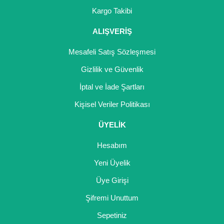
Girebolu Fidanı
Kargo Takibi
Goji Berry Fidanı
ALIŞVERİŞ
Hünnap Fidanı
Mesafeli Satış Sözleşmesi
İncir Fidanı
Gizlilik ve Güvenlik
İptal ve İade Şartları
Kapari Gebre Otu Fidanı
Kişisel Veriler Politikası
Kayısı Fidanı
ÜYELİK
Keçiboynuzu Fidanı
Hesabım
Kestane Fidanı
Yeni Üyelik
Kiraz Fidanı
Üye Girişi
Kivi Fidanı
Şifremi Unuttum
Sepetiniz
Kızılcık Fidanı