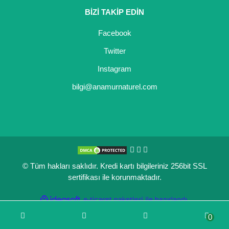
BİZİ TAKİP EDİN
Kocayemiş Fidanı
Facebook
Kuşburnu Fidanı
Twitter
Liçi Fidanı
Instagram
Longan Fidanı
bilgi@anamurnaturel.com
Malta Eriği Fidanı
Mango Fidanı
Melez Meyveler
© Tüm hakları saklıdır. Kredi kartı bilgileriniz 256bit SSL
Murt Fidanı
sertifikası ile korunmaktadır.
Muşmula Fidanı
ile
ideasoft
e-
hazırlandı.
ticaret
Muz Fidanı
0
paketleri