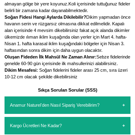
almayan gölge bir yere koyunuz.Koli içerisinde tuttuğunuz fideler
Kocayemiş Fidanı
belirli bir zamana kadar dayanabilmektedir.
Soğan Fidesi Hangi Aylarda Dikilebilir?
Dikim yapmadan önce
Kuşburnu Fidanı
havanın serin ve rüzgarsız olmasına dikkat edilmelidir. Kapalı
alan içerisinde 4 mevsim dikebilirsiniz fakat açık alanda dikimler
Liçi Fidanı
ülkemizde ılıman iklim kuşağında olan yerler için Mart 4. hafta-
Nisan 1. hafta karasal iklim kuşağındaki bölgeler için Nisan 3.
Longan Fidanı
haftasından sonra dikim için daha uygun olacaktır.
Oluşan Fideden İlk Mahsül Ne Zaman Alınır:
Sebze fidelerinde
Malta Eriği Fidanı
genelde 60-90 gün içerisinde ilk mahsullerinizi alabilirsiniz.
Dikim Mesafesi:
Soğan fidelerini fideler arası 25 cm, sıra üzeri
Mango Fidanı
10-12 cm olacak şekilde dikebilirsiniz
Melez Meyveler
Sıkça Sorulan Sorular (SSS)
Murt Fidanı
Anamur Naturel'den Nasıl Sipariş Verebilirim?
Muşmula Fidanı
https://www.anamurnaturel.com 'dan kendiniz sepetinizi
Muz Fidanı
Kargo Ücretleri Ne Kadar?
oluşturarak,
iletişim
numaralarımızdan bizi arayarak veya
whatsapp hattımızdan bizlere isteklerinizi yazarak sipariş