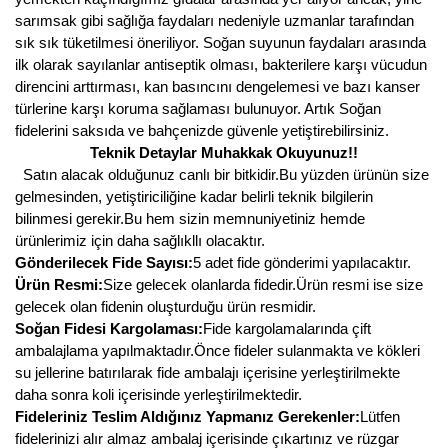
Girebolu Fidanı
sarımsak gibi sağlığa faydaları nedeniyle uzmanlar tarafından
sık sık tüketilmesi öneriliyor. Soğan suyunun faydaları arasında
Goji Berry Fidanı
ilk olarak sayılanlar antiseptik olması, bakterilere karşı vücudun
direncini arttırması, kan basıncını dengelemesi ve bazı kanser
Hünnap Fidanı
türlerine karşı koruma sağlaması bulunuyor. Artık Soğan
fidelerini saksıda ve bahçenizde güvenle yetiştirebilirsiniz.
İncir Fidanı
Teknik Detaylar Muhakkak Okuyunuz!!
Kapari Gebre Otu Fidanı
Satın alacak olduğunuz canlı bir bitkidir.Bu yüzden ürünün size
gelmesinden, yetiştiriciliğine kadar belirli teknik bilgilerin
Kayısı Fidanı
bilinmesi gerekir.Bu hem sizin memnuniyetiniz hemde
ürünlerimiz için daha sağlıkllı olacaktır.
Keçiboynuzu Fidanı
Gönderilecek Fide Sayısı:
5 adet fide gönderimi yapılacaktır.
Ürün Resmi:
Size gelecek olanlarda fidedir.Ürün resmi ise size
Kestane Fidanı
gelecek olan fidenin oluşturduğu ürün resmidir.
Soğan Fidesi Kargolaması:
Fide kargolamalarında çift
Kiraz Fidanı
ambalajlama yapılmaktadır.Önce fideler sulanmakta ve kökleri
su jellerine batırılarak fide ambalajı içerisine yerleştirilmekte
Kivi Fidanı
daha sonra koli içerisinde yerleştirilmektedir.
Fideleriniz Teslim Aldığınız Yapmanız Gerekenler:
Lütfen
Kızılcık Fidanı
fidelerinizi alır almaz ambalaj içerisinde çıkartınız ve rüzgar