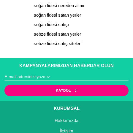
Yorum Yaz
soğan fidesi nereden alınır
Yaban Mersini Fidanı
Ürün resmi kalitesiz, bozuk veya görüntülenemiyor.
soğan fidesi satan yerler
Ürün açıklamasında eksik bilgiler bulunuyor.
Zeytin Fidanı
soğan fidesi satışı
Ürün bilgilerinde hatalar bulunuyor.
sebze fidesi satan yerler
Ürün fiyatı diğer sitelerden daha pahalı.
sebze fidesi satış siteleri
Bu ürüne benzer farklı alternatifler olmalı.
KAMPANYALARIMIZDAN HABERDAR OLUN
Gönder
KAYDOL
KURUMSAL
Hakkımızda
İletişim