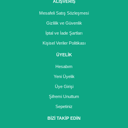
Girebolu Fidanı
ALIŞVERİŞ
Goji Berry Fidanı
Mesafeli Satış Sözleşmesi
Gizlilik ve Güvenlik
Hünnap Fidanı
İptal ve İade Şartları
İncir Fidanı
Kişisel Veriler Politikası
Kapari Gebre Otu Fidanı
ÜYELİK
Kayısı Fidanı
Hesabım
Keçiboynuzu Fidanı
Yeni Üyelik
Üye Girişi
Kestane Fidanı
Şifremi Unuttum
Kiraz Fidanı
Sepetiniz
Kivi Fidanı
BİZİ TAKİP EDİN
Kızılcık Fidanı