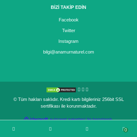
BİZİ TAKİP EDİN
Kocayemiş Fidanı
Facebook
Kuşburnu Fidanı
Twitter
Liçi Fidanı
Instagram
Longan Fidanı
bilgi@anamurnaturel.com
Malta Eriği Fidanı
Mango Fidanı
Melez Meyveler
© Tüm hakları saklıdır. Kredi kartı bilgileriniz 256bit SSL
Murt Fidanı
sertifikası ile korunmaktadır.
Muşmula Fidanı
ile
ideasoft
e-
hazırlandı.
ticaret
Muz Fidanı
0
paketleri