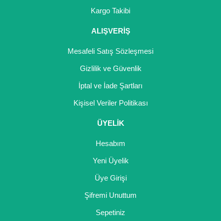
Girebolu Fidanı
Kargo Takibi
Goji Berry Fidanı
ALIŞVERİŞ
Hünnap Fidanı
Mesafeli Satış Sözleşmesi
İncir Fidanı
Gizlilik ve Güvenlik
İptal ve İade Şartları
Kapari Gebre Otu Fidanı
Kişisel Veriler Politikası
Kayısı Fidanı
ÜYELİK
Keçiboynuzu Fidanı
Hesabım
Kestane Fidanı
Yeni Üyelik
Kiraz Fidanı
Üye Girişi
Kivi Fidanı
Şifremi Unuttum
Sepetiniz
Kızılcık Fidanı