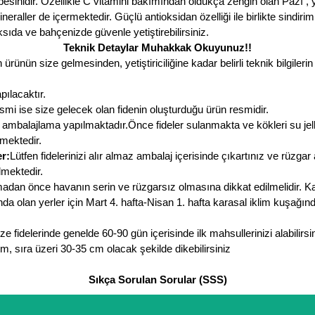
inidir. Özellikle C vitamini bakımından oldukça zengin olan Pazı , y
ineraller de içermektedir. Güçlü antioksidan özelliği ile birlikte sindiri
aksıda ve bahçenizde güvenle yetiştirebilirsiniz.
Teknik Detaylar Muhakkak Okuyunuz!!
ürünün size gelmesinden, yetiştiriciliğine kadar belirli teknik bilgile
pılacaktır.
smi ise size gelecek olan fidenin oluşturduğu ürün resmidir.
 ambalajlama yapılmaktadır.Önce fideler sulanmakta ve kökleri su jeller
lmektedir.
r:
Lütfen fidelerinizi alır almaz ambalaj içerisinde çıkartınız ve rüzga
lmektedir.
dan önce havanın serin ve rüzgarsız olmasına dikkat edilmelidir. Kapa
da olan yerler için Mart 4. hafta-Nisan 1. hafta karasal iklim kuşağınd
e fidelerinde genelde 60-90 gün içerisinde ilk mahsullerinizi alabilirsin
 cm, sıra üzeri 30-35 cm olacak şekilde dikebilirsiniz
Sıkça Sorulan Sorular (SSS)