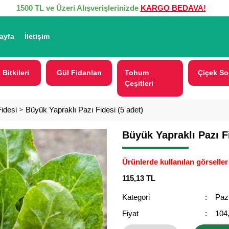
1500 TL ve Üzeri Alışverişlerinizde
KARGO BEDAVA!
ayfa
İletişim
 Bitkileri
Gül Fidanları
Tohum
Çiçek So
Çeşitleri
idesi
Büyük Yapraklı Pazı Fidesi (5 adet)
Büyük Yapraklı Pazı Fi
Ürünlerde kullanılan görseller 
115,13 TL
Kategori
Pazı
Fiyat
104