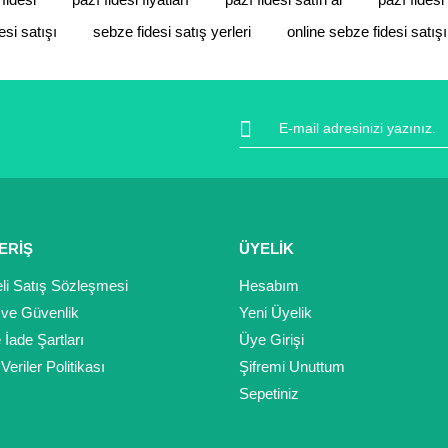
Bu ürüne ilk yorumu siz yapın!
esi satışı
sebze fidesi satış yerleri
online sebze fidesi satışı
Yorum Yaz
ERİŞ
ÜYELİK
li Satış Sözleşmesi
Hesabım
k ve Güvenlik
Yeni Üyelik
Gönder
e İade Şartları
Üye Girişi
 Veriler Politikası
Şifremi Unuttum
Sepetiniz