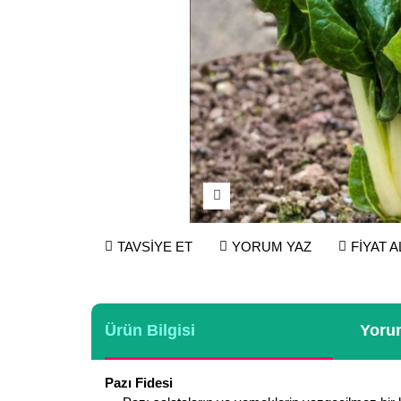
TAVSİYE ET
YORUM YAZ
FİYAT 
Ürün Bilgisi
Yorum
Pazı Fidesi