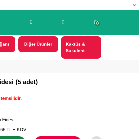
×
0
ğanı
Diğer Ürünler
Kaktüs &
Sukulent
desi (5 adet)
temsilidir.
 Fidesi
,66 TL + KDV