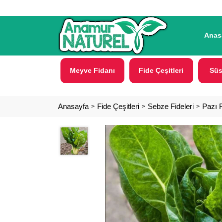
Anas
Meyve Fidanı
Fide Çeşitleri
Süs
Anasayfa
Fide Çeşitleri
Sebze Fideleri
Pazı F