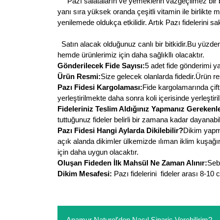
Pazı salataların ve yemeklerin vazgeçilmez bir bes
yanı sıra yüksek oranda çeşitli vitamin ile birlikte m
yenilemede oldukça etkilidir. Artık Pazı fidelerini s
Satın alacak olduğunuz canlı bir bitkidir.Bu yüzden 
hemde ürünlerimiz için daha sağlıkllı olacaktır.
Gönderilecek Fide Sayısı:
5 adet fide gönderimi ya
Ürün Resmi:
Size gelecek olanlarda fidedir.Ürün re
Pazı Fidesi Kargolaması:
Fide kargolamarında çift
yerleştirilmekte daha sonra koli içerisinde yerleştiri
Fideleriniz Teslim Aldığınız Yapmanız Gerekenle
tuttuğunuz fideler belirli bir zamana kadar dayanabi
Pazı Fidesi Hangi Aylarda Dikilebilir?
Dikim yapma
açık alanda dikimler ülkemizde ılıman iklim kuşağın
için daha uygun olacaktır.
Oluşan Fideden İlk Mahsül Ne Zaman Alınır:
Sebz
Dikim Mesafesi:
Pazı fidelerini fideler arası 8-10
Anamur Naturel'den Nasıl Sipariş Verebilirim?