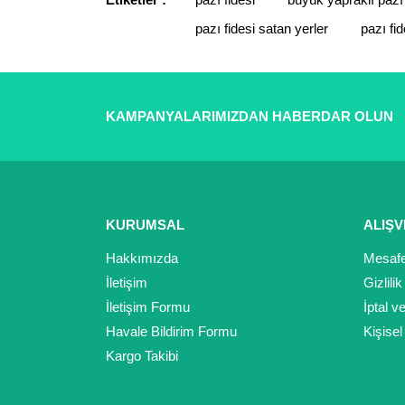
Görüş ve önerileriniz için teşekkür ederiz.
pazı fidesi satan yerler
pazı fid
Ürün resmi kalitesiz, bozuk veya görüntülenemiyor.
Ürün açıklamasında eksik bilgiler bulunuyor.
Ürün bilgilerinde hatalar bulunuyor.
KAMPANYALARIMIZDAN HABERDAR OLUN
Ürün fiyatı diğer sitelerden daha pahalı.
Bu ürüne benzer farklı alternatifler olmalı.
KURUMSAL
ALIŞV
Hakkımızda
Mesafe
İletişim
Gizlili
İletişim Formu
İptal v
Havale Bildirim Formu
Kişisel
Kargo Takibi