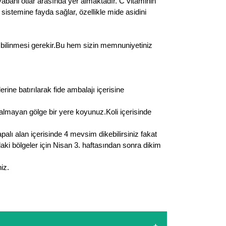
abani otlar arasında yer almaktadır. C vitaminin
m sistemine fayda sağlar, özellikle mide asidini
rin bilinmesi gerekir.Bu hem sizin memnuniyetiniz
ine batırılarak fide ambalajı içerisine
r almayan gölge bir yere koyunuz.Koli içerisinde
lı alan içerisinde 4 mevsim dikebilirsiniz fakat
aki bölgeler için Nisan 3. haftasından sonra dikim
iz.