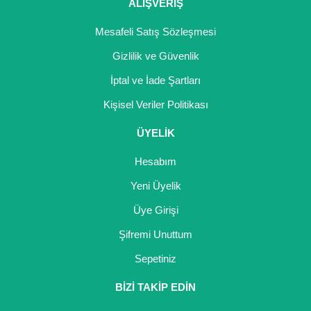
Girebolu Fidanı
ALIŞVERİŞ
Goji Berry Fidanı
Mesafeli Satış Sözleşmesi
Gizlilik ve Güvenlik
Hünnap Fidanı
İptal ve İade Şartları
İncir Fidanı
Kişisel Veriler Politikası
Kapari Gebre Otu Fidanı
ÜYELİK
Kayısı Fidanı
Hesabım
Keçiboynuzu Fidanı
Yeni Üyelik
Üye Girişi
Kestane Fidanı
Şifremi Unuttum
Kiraz Fidanı
Sepetiniz
Kivi Fidanı
BİZİ TAKİP EDİN
Kızılcık Fidanı