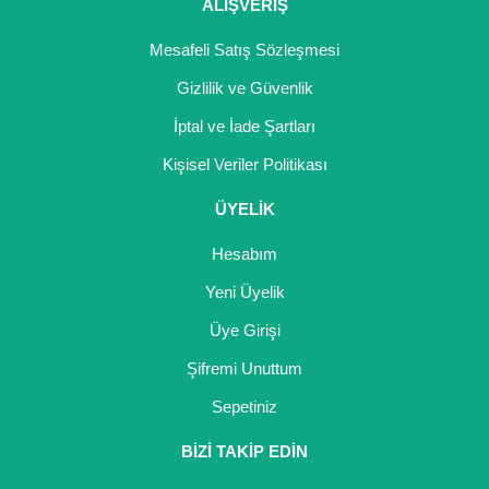
Girebolu Fidanı
ALIŞVERİŞ
Goji Berry Fidanı
Mesafeli Satış Sözleşmesi
Gizlilik ve Güvenlik
Hünnap Fidanı
İptal ve İade Şartları
İncir Fidanı
Kişisel Veriler Politikası
Kapari Gebre Otu Fidanı
ÜYELİK
Kayısı Fidanı
Hesabım
Keçiboynuzu Fidanı
Yeni Üyelik
Üye Girişi
Kestane Fidanı
Şifremi Unuttum
Kiraz Fidanı
Sepetiniz
Kivi Fidanı
BİZİ TAKİP EDİN
Kızılcık Fidanı